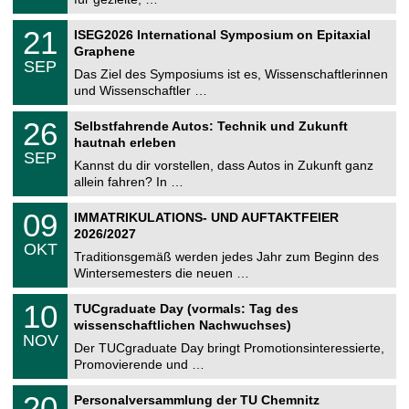
m
.
n
2
T
i
2
21
ISEG2026 International Symposium on Epitaxial
0
U
t
1
2
Graphene
C
z
.
6
SEP
h
0
Das Ziel des Symposiums ist es, Wissenschaftlerinnen
e
9
und Wissenschaftler …
m
.
n
2
T
i
2
26
Selbstfahrende Autos: Technik und Zukunft
0
U
t
6
2
hautnah erleben
C
z
.
6
SEP
h
0
Kannst du dir vorstellen, dass Autos in Zukunft ganz
e
9
allein fahren? In …
m
.
n
2
T
i
0
09
IMMATRIKULATIONS- UND AUFTAKTFEIER
0
U
t
9
2
2026/2027
C
z
.
6
OKT
h
1
Traditionsgemäß werden jedes Jahr zum Beginn des
e
0
Wintersemesters die neuen …
m
.
n
2
Z
i
1
10
TUCgraduate Day (vormals: Tag des
0
e
t
0
2
wissenschaftlichen Nachwuchses)
n
z
.
6
NOV
t
1
Der TUCgraduate Day bringt Promotionsinteressierte,
r
1
Promovierende und …
u
.
m
2
T
f
2
20
Personalversammlung der TU Chemnitz
0
U
ü