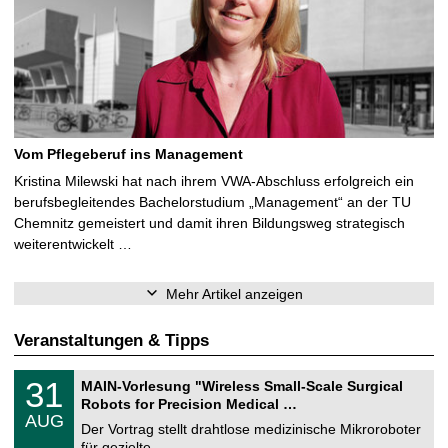
Vom Pflegeberuf ins Management
Kristina Milewski hat nach ihrem VWA-Abschluss erfolgreich ein
berufsbegleitendes Bachelorstudium „Management“ an der TU
Chemnitz gemeistert und damit ihren Bildungsweg strategisch
weiterentwickelt …
Mehr Artikel anzeigen
Veranstaltungen & Tipps
T
3
31
MAIN-Vorlesung "Wireless Small-Scale Surgical
U
1
Robots for Precision Medical …
C
.
AUG
h
0
Der Vortrag stellt drahtlose medizinische Mikroroboter
e
8
für gezielte, …