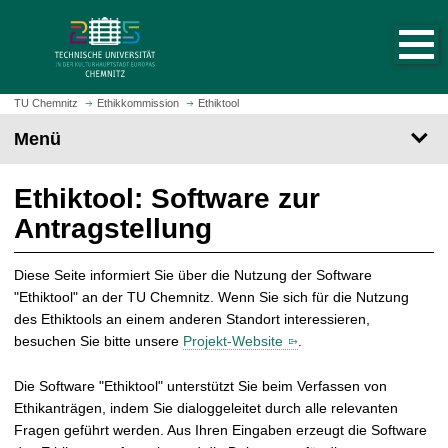
S
S
t
p
a
r
r
i
t
n
TU Chemnitz
Ethikkommission
Ethiktool
s
g
Menü
e
e
i
z
t
Ethiktool: Software zur
u
e
m
Antragstellung
a
H
u
a
f
Diese Seite informiert Sie über die Nutzung der Software
u
r
"Ethiktool" an der TU Chemnitz. Wenn Sie sich für die Nutzung
p
u
des Ethiktools an einem anderen Standort interessieren,
t
f
besuchen Sie bitte unsere
Projekt-Website
.
i
e
n
n
Die Software "Ethiktool" unterstützt Sie beim Verfassen von
h
Ethikanträgen, indem Sie dialoggeleitet durch alle relevanten
a
Fragen geführt werden. Aus Ihren Eingaben erzeugt die Software
l