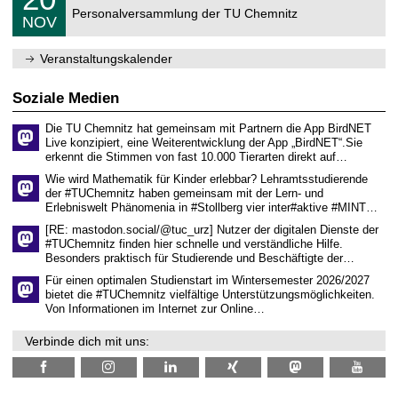
0
2
C
r
Personalversammlung der TU Chemnitz
.
6
NOV
h
d
1
e
e
1
m
n
.
Veranstaltungskalender
n
w
2
i
i
0
t
s
2
Soziale Medien
z
s
6
e
Die TU Chemnitz hat gemeinsam mit Partnern die App BirdNET
n
Live konzipiert, eine Weiterentwicklung der App „BirdNET“.Sie
s
erkennt die Stimmen von fast 10.000 Tierarten direkt auf…
c
h
Wie wird Mathematik für Kinder erlebbar? Lehramtsstudierende
a
der #TUChemnitz haben gemeinsam mit der Lern- und
f
Erlebniswelt Phänomenia in #Stollberg vier inter#aktive #MINT…
t
l
[RE: mastodon.social/@tuc_urz] Nutzer der digitalen Dienste der
i
#TUChemnitz finden hier schnelle und verständliche Hilfe.
c
Besonders praktisch für Studierende und Beschäftigte der…
h
e
Für einen optimalen Studienstart im Wintersemester 2026/2027
n
bietet die #TUChemnitz vielfältige Unterstützungsmöglichkeiten.
N
Von Informationen im Internet zur Online…
a
c
Verbinde dich mit uns:
h
w
u
c