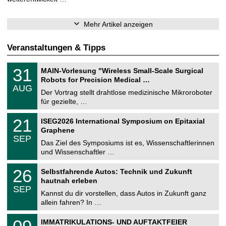
Mehr Artikel anzeigen
Veranstaltungen & Tipps
T
3
31
MAIN-Vorlesung "Wireless Small-Scale Surgical
U
1
Robots for Precision Medical …
C
.
AUG
h
0
Der Vortrag stellt drahtlose medizinische Mikroroboter
e
8
für gezielte, …
m
.
n
2
T
i
2
21
ISEG2026 International Symposium on Epitaxial
0
U
t
1
2
Graphene
C
z
.
6
SEP
h
0
Das Ziel des Symposiums ist es, Wissenschaftlerinnen
e
9
und Wissenschaftler …
m
.
n
2
T
i
2
26
Selbstfahrende Autos: Technik und Zukunft
0
U
t
6
2
hautnah erleben
C
z
.
6
SEP
h
0
Kannst du dir vorstellen, dass Autos in Zukunft ganz
e
9
allein fahren? In …
m
.
n
2
T
i
0
IMMATRIKULATIONS- UND AUFTAKTFEIER
0
U