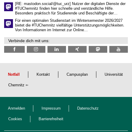
l
[RE: mastodon.social/@tuc_urz] Nutzer der digitalen Dienste der
i
#TUChemnitz finden hier schnelle und verständliche Hilfe.
c
Besonders praktisch für Studierende und Beschäftigte der…
h
e
Für einen optimalen Studienstart im Wintersemester 2026/2027
n
bietet die #TUChemnitz vielfältige Unterstützungsmöglichkeiten.
N
Von Informationen im Internet zur Online…
a
c
Verbinde dich mit uns:
h
w
u
c
h
s
Notfall
Kontakt
Campusplan
Universität
Chemnitz
Anmelden
Impressum
Datenschutz
Cookies
Barrierefreiheit