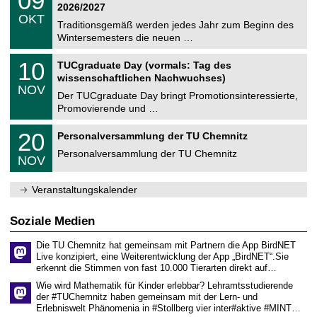
09
t
9
2
2026/2027
C
z
.
6
OKT
h
1
Traditionsgemäß werden jedes Jahr zum Beginn des
e
0
Wintersemesters die neuen …
m
.
n
2
Z
i
1
10
TUCgraduate Day (vormals: Tag des
0
e
t
0
2
wissenschaftlichen Nachwuchses)
n
z
.
6
NOV
t
1
Der TUCgraduate Day bringt Promotionsinteressierte,
r
1
Promovierende und …
u
.
m
2
T
f
2
20
Personalversammlung der TU Chemnitz
0
U
ü
0
2
C
r
Personalversammlung der TU Chemnitz
.
6
NOV
h
d
1
e
e
1
m
n
.
Veranstaltungskalender
n
w
2
i
i
0
t
s
2
Soziale Medien
z
s
6
e
Die TU Chemnitz hat gemeinsam mit Partnern die App BirdNET
n
Live konzipiert, eine Weiterentwicklung der App „BirdNET“.Sie
s
erkennt die Stimmen von fast 10.000 Tierarten direkt auf…
c
h
Wie wird Mathematik für Kinder erlebbar? Lehramtsstudierende
a
der #TUChemnitz haben gemeinsam mit der Lern- und
f
Erlebniswelt Phänomenia in #Stollberg vier inter#aktive #MINT…
t