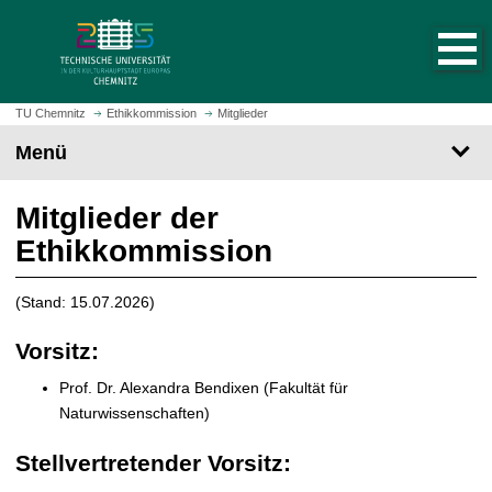
S
S
t
p
a
r
r
i
t
n
TU Chemnitz
Ethikkommission
Mitglieder
s
g
Menü
e
e
i
z
t
Mitglieder der
u
e
m
Ethikkommission
a
H
u
a
f
(Stand: 15.07.2026)
u
r
p
Vorsitz:
u
t
f
i
Prof. Dr. Alexandra Bendixen (Fakultät für
e
n
Naturwissenschaften)
n
h
a
Stellvertretender Vorsitz:
l