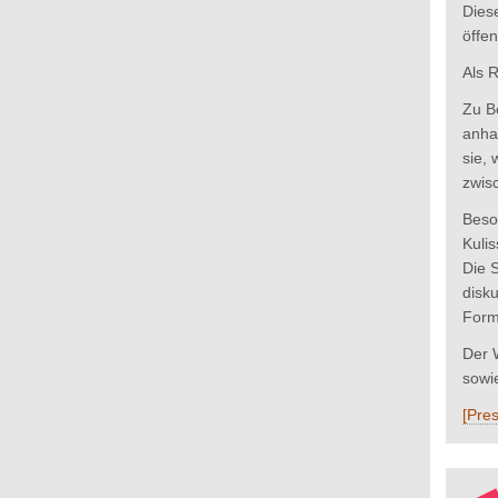
Dies
öffe
Als 
Zu B
anha
sie,
zwisc
Beso
Kulis
Die 
disk
Form
Der 
sowie
[Pres