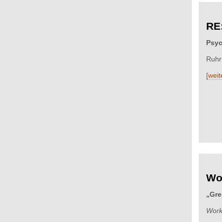
RE
Psyc
Ruhr
[weit
Wo
„Gre
Work