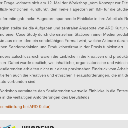
er Frage widmete sich am 12. Mai der Workshop „Vom Konzept zur Dist
ntlich-rechtlichen Rundfunk“, den Ineke Hagedorn am IMF für die Studi
Referentin gab Ineke Hagedorn spannende Einblicke in ihre Arbeit als R
eginn stellte sie die Aufgaben und zentralen Angebote von ARD Kultur 
nd einer Case Study durch die einzelnen Stationen einer Medienprodukt
 wie aus einer Idee ein sendefähiges Format wird, welche Akteure daran
hen Senderredaktion und Produktionsfirma in der Praxis funktioniert.
nders aufschlussreich waren die Einblicke in die kreativen und produk
sen. Dabei wurde deutlich, wie inhaltliche, organisatorische und wirts
Studierenden erhielten nicht nur einen praxisnahen Eindruck vom Arbeit
utierten auch die kreativen und ethischen Herausforderungen, die mit 
ate verbunden sind.
Workshop vermittelte den Studierenden wertvolle Einblicke in die Ents
 in die vielfältigen Anforderungen des Berufsfelds.
semitteilung bei ARD Kultur]