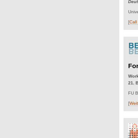
Deut
Univ
[Call
Fo
Work
21. 
FU Be
[Wei