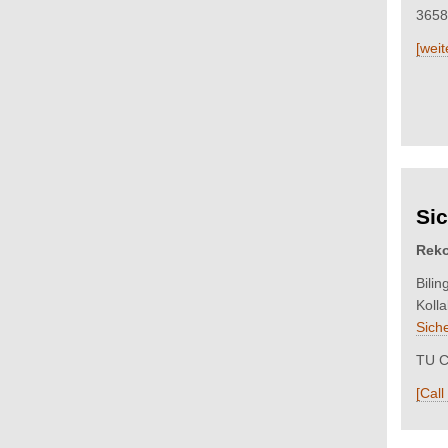
3658
[weit
Sic
Reko
Bili
Koll
Sich
TU C
[Call