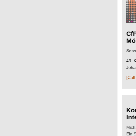
CfP
Mö
Sess
43. 
Joha
[Call
Ko
Int
Mich
Ein 