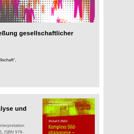
ßung gesellschaftlicher
lschaft“,
lyse und
terpretation.
6, ISBN 978-