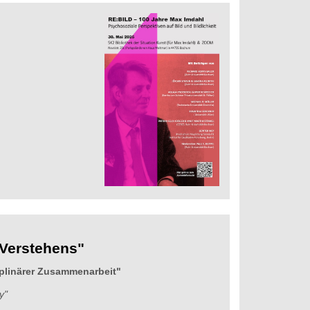
Verstehens"
iplinärer Zusammenarbeit"
y"