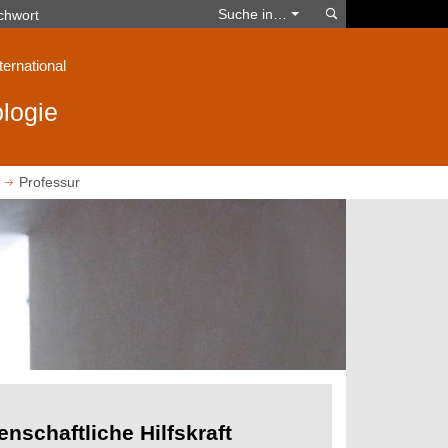
Suchen
Suche in…
ternational
logie
Professur
nschaftliche Hilfskraft