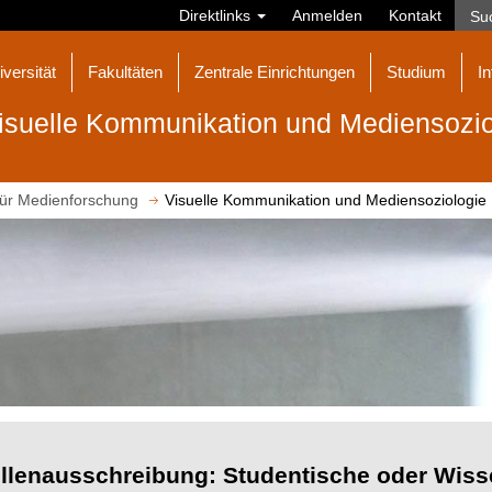
Direktlinks
Anmelden
Kontakt
iversität
Fakultäten
Zentrale Einrichtungen
Studium
In
isuelle Kommunikation und Mediensozio
 für Medienforschung
Visuelle Kommunikation und Mediensoziologie
llenausschreibung: Studentische oder Wisse