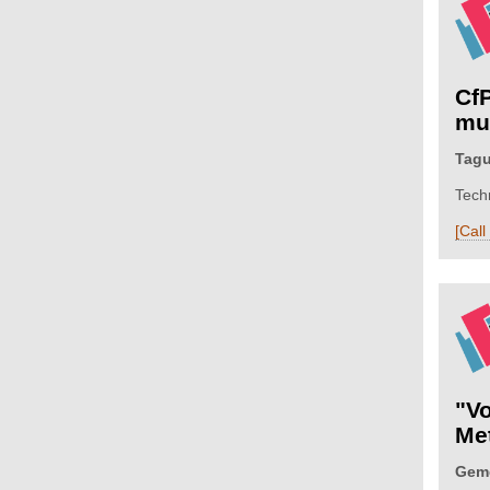
CfP
mul
Tagu
Tech
[Call
"V
Me
Geme