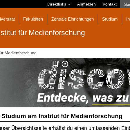
Direktlinks
Anmelden
Kontakt
iversität
Fakultäten
Zentrale Einrichtungen
Studium
In
nstitut für Medienforschung
 für Medienforschung
 Studium am Institut für Medienforschung
ieser Übersichtsseite erhältst du einen umfassenden Einbl