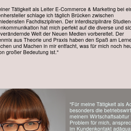
einer Tätigkeit als Leiter E-Commerce & Marketing bei e
nhersteller schlage ich täglich Brücken zwischen
hiedensten Fachdisziplinen. Der interdisziplinäre Studie
nkommunikation hat mich perfekt auf die diverse und si
g verändernde Welt der Neuen Medien vorbereitet. Der
enmix aus Theorie und Praxis haben den Spaß am Lern
schen und Machen in mir entfacht, was für mich noch he
on großer Bedeutung ist."
"Für meine Tätigkeit als 
besonders die betriebswir
meinem Wirtschaftsabitur w
Problem für mich, anspre
im Kundenkontakt adäqua