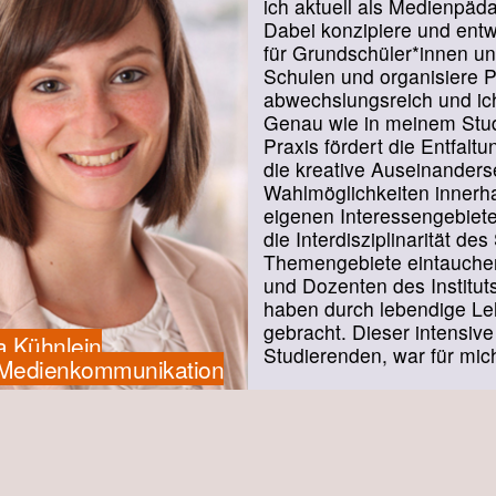
ich aktuell als Medienpäda
Dabei konzipiere und entw
für Grundschüler*innen un
Schulen und organisiere Pr
abwechslungsreich und ich
Genau wie in meinem Stud
Praxis fördert die Entfalt
die kreative Auseinanderse
Wahlmöglichkeiten innerha
eigenen Interessengebiete
die Interdisziplinarität de
Themengebiete eintauche
und Dozenten des Instituts
haben durch lebendige Le
gebracht. Dieser intensiv
a Kühnlein
Studierenden, war für mich
 Medienkommunikation