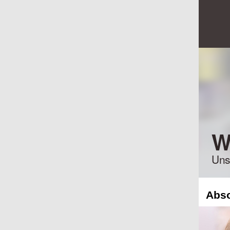
W
Uns
Abso