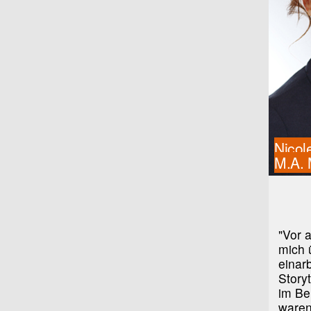
Nicol
M.A.
"Vor 
mich ü
einar
Story
im Be
waren