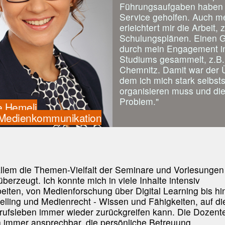
Führungsaufgaben haben 
Service geholfen. Auch m
erleichtert mir die Arbeit,
Schulungsplänen. Einen Gr
durch mein Engagement i
Studiums gesammelt, z.B.
Chemnitz. Damit war der Ü
dem ich mich stark selbst
organisieren muss und die
Problem."
e Hemeli
 Medienkommunikation
allem die Themen-Vielfalt der Seminare und Vorlesungen
berzeugt. Ich konnte mich in viele Inhalte intensiv
beiten, von Medienforschung über Digital Learning bis hi
telling und Medienrecht - Wissen und Fähigkeiten, auf di
rufsleben immer wieder zurückgreifen kann. Die Dozent
 immer ansprechbar, die persönliche Betreuung