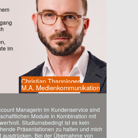
inem
ngang
ch
en,
ute im
Christian Thanninger
M.A. Medienkommunikation
Account Managerin im Kundenservice sind
tschaftlichen Module in Kombination mit
ertvoll. Studiumsbedingt ist es kein
chende Präsentationen zu halten und mich
t ausdrücken. Bei der Übernahme von