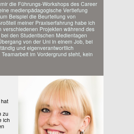
mir die Führungs-Workshops des Career
eine medienpädagogische Vertiefung
 zum Beispiel die Beurteilung von
oßteil meiner Praxiserfahrung habe ich
n verschiedenen Projekten während des
 bei den Studentischen Medientagen
bergang von der Uni in einem Job, bei
ständig und eigenverantwortlich
 Teamarbeit im Vordergrund steht, kein
 hat
n zu
e ich
en