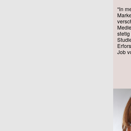
"In m
Marke
versc
Medie
steti
Studi
Erfor
Job v