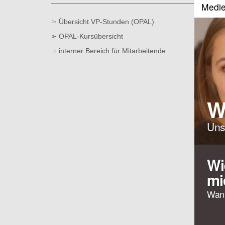
t
Medie
Übersicht VP-Stunden (OPAL)
OPAL-Kursübersicht
interner Bereich für Mitarbeitende
W
Uns
Wi
mi
Wan