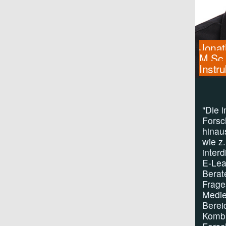
Jonat
M.Sc.
Instr
"Die 
Forsc
hinau
wie z
inter
E-Lea
Berat
Frage
Medie
Berei
Kombi