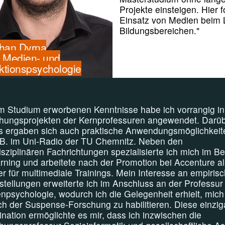
Projekte einsteigen. Hier 
Einsatz von Medien beim 
Bildungsbereichen."
han Dyrna
 Medien- und
uktionspsychologie
im Studium erworbenen Kenntnisse habe ich vorrangig i
hungsprojekten der Kernprofessuren angewendet. Darü
s ergaben sich auch praktische Anwendungsmöglichkeit
.B. im Uni-Radio der TU Chemnitz. Neben den
disziplinären Fachrichtungen spezialisierte ich mich im Be
rning und arbeitete nach der Promotion bei Accenture al
er für multimediale Trainings. Mein Interesse an empiris
stellungen erweiterte ich im Anschluss an der Professur
npsychologie, wodurch ich die Gelegenheit erhielt, mich
ch der Suspense-Forschung zu habilitieren. Diese einzig
nation ermöglichte es mir, dass ich inzwischen die