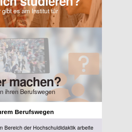
ich studieren?
ibt es am Institut für
er machen?
n ihren Berufswegen
ihrem Berufswegen
im Bereich der Hochschuldidaktik arbeite