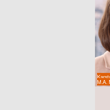
Karst
M.A.