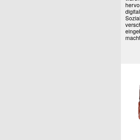
hervo
digita
Sozia
versc
einge
macht