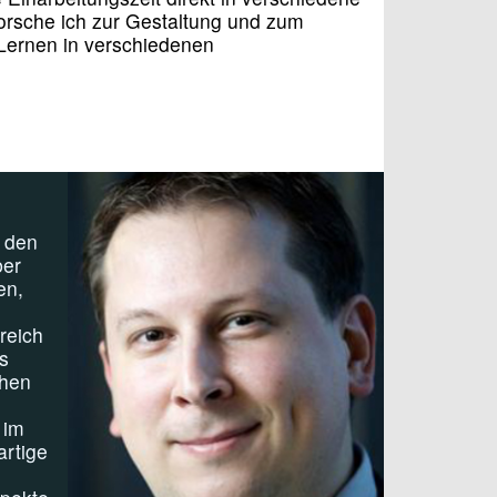
forsche ich zur Gestaltung und zum
Lernen in verschiedenen
n den
ber
en,
reich
s
chen
 im
artige