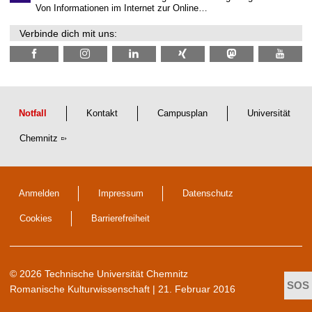
N
Von Informationen im Internet zur Online…
a
c
Verbinde dich mit uns:
h
w
u
c
h
s
Notfall
Kontakt
Campusplan
Universität
Chemnitz
Anmelden
Impressum
Datenschutz
Cookies
Barrierefreiheit
© 2026 Technische Universität Chemnitz
Romanische Kulturwissenschaft
| 21. Februar 2016