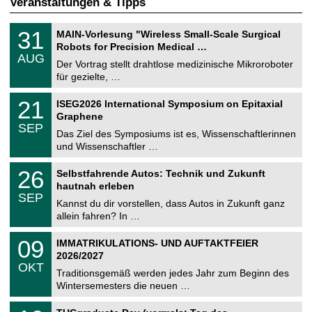
Veranstaltungen & Tipps
T
3
31
MAIN-Vorlesung "Wireless Small-Scale Surgical
U
1
Robots for Precision Medical …
C
.
AUG
h
0
Der Vortrag stellt drahtlose medizinische Mikroroboter
e
8
für gezielte, …
m
.
n
2
T
i
2
21
ISEG2026 International Symposium on Epitaxial
0
U
t
1
2
Graphene
C
z
.
6
SEP
h
0
Das Ziel des Symposiums ist es, Wissenschaftlerinnen
e
9
und Wissenschaftler …
m
.
n
2
T
i
2
26
Selbstfahrende Autos: Technik und Zukunft
0
U
t
6
2
hautnah erleben
C
z
.
6
SEP
h
0
Kannst du dir vorstellen, dass Autos in Zukunft ganz
e
9
allein fahren? In …
m
.
n
2
T
i
0
09
IMMATRIKULATIONS- UND AUFTAKTFEIER
0
U
t
9
2
2026/2027
C
z
.
6
OKT
h
1
Traditionsgemäß werden jedes Jahr zum Beginn des
e
0
Wintersemesters die neuen …
m
.
n
2
Z
i
1