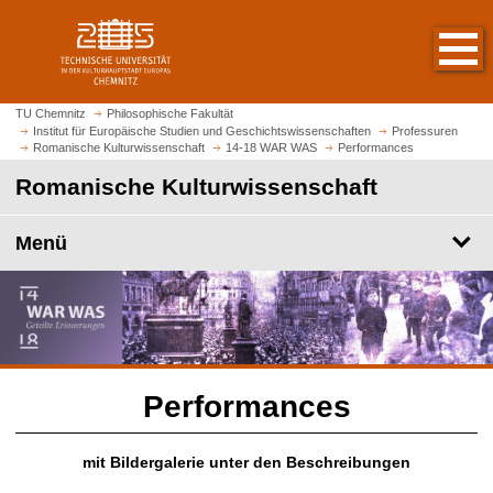
S
S
t
p
a
r
r
i
t
n
TU Chemnitz
Philosophische Fakultät
s
Institut für Europäische Studien und Geschichtswissenschaften
Professuren
g
Romanische Kulturwissenschaft
14-18 WAR WAS
Performances
e
e
i
Romanische Kulturwissenschaft
z
t
u
e
m
Menü
a
H
u
a
f
u
r
p
u
t
f
i
e
Performances
n
n
h
a
mit Bildergalerie unter den Beschreibungen
l