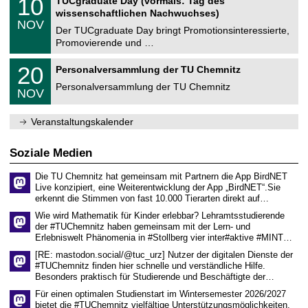
10
TUCgraduate Day (vormals: Tag des
0
e
t
0
2
wissenschaftlichen Nachwuchses)
n
z
.
6
NOV
t
1
Der TUCgraduate Day bringt Promotionsinteressierte,
r
1
Promovierende und …
u
.
m
2
T
f
2
20
Personalversammlung der TU Chemnitz
0
U
ü
0
2
C
r
Personalversammlung der TU Chemnitz
.
6
NOV
h
d
1
e
e
1
m
n
.
Veranstaltungskalender
n
w
2
i
i
0
t
s
2
Soziale Medien
z
s
6
e
Die TU Chemnitz hat gemeinsam mit Partnern die App BirdNET
n
Live konzipiert, eine Weiterentwicklung der App „BirdNET“.Sie
s
erkennt die Stimmen von fast 10.000 Tierarten direkt auf…
c
h
Wie wird Mathematik für Kinder erlebbar? Lehramtsstudierende
a
der #TUChemnitz haben gemeinsam mit der Lern- und
f
Erlebniswelt Phänomenia in #Stollberg vier inter#aktive #MINT…
t
l
[RE: mastodon.social/@tuc_urz] Nutzer der digitalen Dienste der
i
#TUChemnitz finden hier schnelle und verständliche Hilfe.
c
Besonders praktisch für Studierende und Beschäftigte der…
h
e
Für einen optimalen Studienstart im Wintersemester 2026/2027
n
bietet die #TUChemnitz vielfältige Unterstützungsmöglichkeiten.