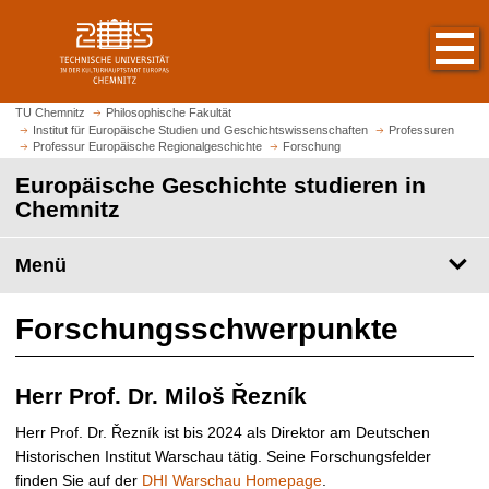
S
S
t
p
a
r
r
i
t
n
TU Chemnitz
Philosophische Fakultät
s
Institut für Europäische Studien und Geschichtswissenschaften
Professuren
g
Professur Europäische Regionalgeschichte
Forschung
e
e
i
Europäische Geschichte studieren in
z
t
Chemnitz
u
e
m
a
H
Menü
u
a
f
u
Forschungsschwerpunkte
r
p
u
t
f
i
Herr Prof. Dr. Miloš Řezník
e
n
n
h
Herr Prof. Dr. Řezník ist bis 2024 als Direktor am Deutschen
a
Historischen Institut Warschau tätig. Seine Forschungsfelder
l
finden Sie auf der
DHI Warschau Homepage
.