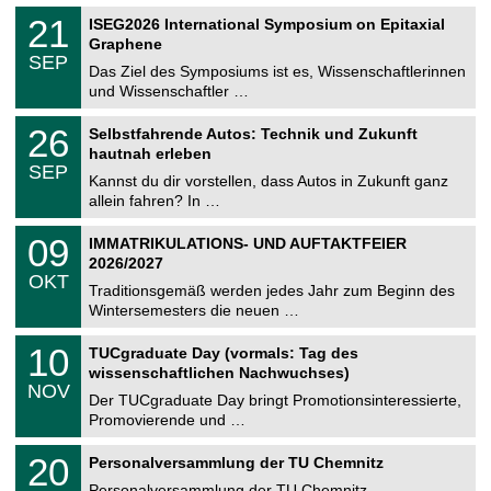
n
2
T
i
2
21
ISEG2026 International Symposium on Epitaxial
0
U
t
1
2
Graphene
C
z
.
6
SEP
h
0
Das Ziel des Symposiums ist es, Wissenschaftlerinnen
e
9
und Wissenschaftler …
m
.
n
2
T
i
2
26
Selbstfahrende Autos: Technik und Zukunft
0
U
t
6
2
hautnah erleben
C
z
.
6
SEP
h
0
Kannst du dir vorstellen, dass Autos in Zukunft ganz
e
9
allein fahren? In …
m
.
n
2
T
i
0
09
IMMATRIKULATIONS- UND AUFTAKTFEIER
0
U
t
9
2
2026/2027
C
z
.
6
OKT
h
1
Traditionsgemäß werden jedes Jahr zum Beginn des
e
0
Wintersemesters die neuen …
m
.
n
2
Z
i
1
10
TUCgraduate Day (vormals: Tag des
0
e
t
0
2
wissenschaftlichen Nachwuchses)
n
z
.
6
NOV
t
1
Der TUCgraduate Day bringt Promotionsinteressierte,
r
1
Promovierende und …
u
.
m
2
T
f
2
20
Personalversammlung der TU Chemnitz
0
U
ü
0
2
C
r
Personalversammlung der TU Chemnitz