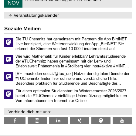
.
6
NOV
h
d
1
e
e
1
m
n
.
Veranstaltungskalender
n
w
2
i
i
0
t
s
2
Soziale Medien
z
s
6
e
Die TU Chemnitz hat gemeinsam mit Partnern die App BirdNET
n
Live konzipiert, eine Weiterentwicklung der App „BirdNET“.Sie
s
erkennt die Stimmen von fast 10.000 Tierarten direkt auf…
c
h
Wie wird Mathematik für Kinder erlebbar? Lehramtsstudierende
a
der #TUChemnitz haben gemeinsam mit der Lern- und
f
Erlebniswelt Phänomenia in #Stollberg vier inter#aktive #MINT…
t
l
[RE: mastodon.social/@tuc_urz] Nutzer der digitalen Dienste der
i
#TUChemnitz finden hier schnelle und verständliche Hilfe.
c
Besonders praktisch für Studierende und Beschäftigte der…
h
e
Für einen optimalen Studienstart im Wintersemester 2026/2027
n
bietet die #TUChemnitz vielfältige Unterstützungsmöglichkeiten.
N
Von Informationen im Internet zur Online…
a
c
Verbinde dich mit uns:
h
w
u
c
h