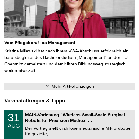
Vom Pflegeberuf ins Management
Kristina Milewski hat nach ihrem VWA-Abschluss erfolgreich ein
berufsbegleitendes Bachelorstudium „Management“ an der TU
Chemnitz gemeistert und damit ihren Bildungsweg strategisch
weiterentwickelt …
Mehr Artikel anzeigen
Veranstaltungen & Tipps
T
3
31
MAIN-Vorlesung "Wireless Small-Scale Surgical
U
1
Robots for Precision Medical …
C
.
AUG
h
0
Der Vortrag stellt drahtlose medizinische Mikroroboter
e
8
für gezielte, …
m
.