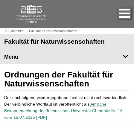
S
S
t
p
a
r
r
i
t
n
TU Chemnitz
Fakultät für Naturwissenschaften
s
g
Fakultät für Naturwissenschaften
e
e
i
z
t
Menü
u
e
m
a
H
Ordnungen der Fakultät für
u
a
Naturwissenschaften
f
u
r
p
u
t
Der nachfolgend wiedergegebene Text ist nicht rechtsverbindlich.
f
i
Der verbindliche Wortlaut ist veröffentlicht als
Amtliche
e
n
Bekanntmachung der Technischen Universität Chemnitz Nr. 18
n
h
vom 15.07.2025 [PDF]
a
l