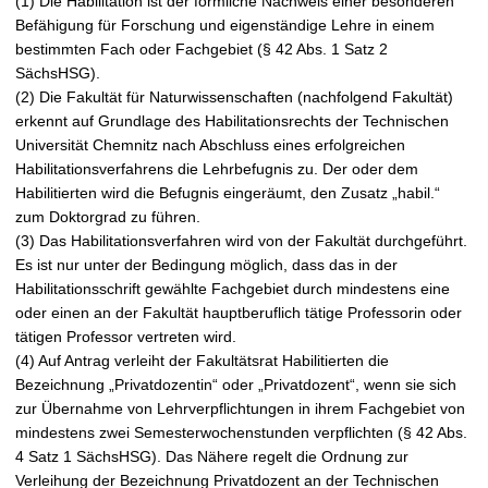
(1) Die Habilitation ist der förmliche Nachweis einer besonderen
Befähigung für Forschung und eigenständige Lehre in einem
bestimmten Fach oder Fachgebiet (§ 42 Abs. 1 Satz 2
SächsHSG).
(2) Die Fakultät für Naturwissenschaften (nachfolgend Fakultät)
erkennt auf Grundlage des Habilitationsrechts der Technischen
Universität Chemnitz nach Abschluss eines erfolgreichen
Habilitationsverfahrens die Lehrbefugnis zu. Der oder dem
Habilitierten wird die Befugnis eingeräumt, den Zusatz „habil.“
zum Doktorgrad zu führen.
(3) Das Habilitationsverfahren wird von der Fakultät durchgeführt.
Es ist nur unter der Bedingung möglich, dass das in der
Habilitationsschrift gewählte Fachgebiet durch mindestens eine
oder einen an der Fakultät hauptberuflich tätige Professorin oder
tätigen Professor vertreten wird.
(4) Auf Antrag verleiht der Fakultätsrat Habilitierten die
Bezeichnung „Privatdozentin“ oder „Privatdozent“, wenn sie sich
zur Übernahme von Lehrverpflichtungen in ihrem Fachgebiet von
mindestens zwei Semesterwochenstunden verpflichten (§ 42 Abs.
4 Satz 1 SächsHSG). Das Nähere regelt die Ordnung zur
Verleihung der Bezeichnung Privatdozent an der Technischen