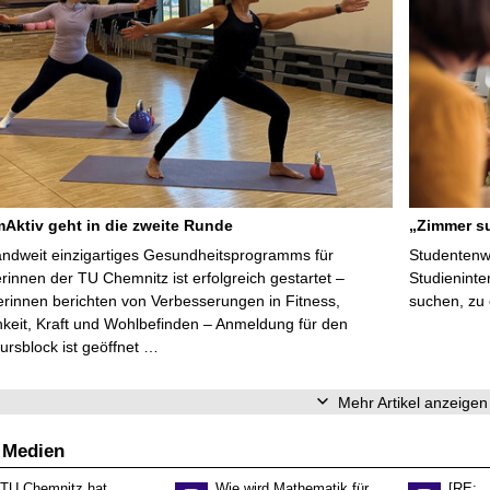
ktiv geht in die zweite Runde
„Zimmer su
ndweit einzigartiges Gesundheitsprogramms für
Studentenwe
erinnen der TU Chemnitz ist erfolgreich gestartet –
Studieninte
rinnen berichten von Verbesserungen in Fitness,
suchen, zu
keit, Kraft und Wohlbefinden – Anmeldung für den
ursblock ist geöffnet …
Mehr Artikel anzeigen
 Medien
 TU Chemnitz hat
Wie wird Mathematik für
[RE: