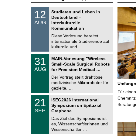
S
1
12
Studieren und Leben in
o
2
Deutschland –
n
.
AUG
s
Interkulturelle
0
t
Kommunikation
8
i
.
Diese Vorlesung bereitet
g
2
e
internationale Studierende auf
0
kulturelle und …
2
6
T
3
31
MAIN-Vorlesung "Wireless
U
1
Small-Scale Surgical Robots
C
.
AUG
h
for Precision Medical …
0
e
8
Der Vortrag stellt drahtlose
m
.
medizinische Mikroroboter für
n
Umfangre
2
i
gezielte, …
0
Für einen
t
2
z
T
Chemnitz 
6
2
21
ISEG2026 International
U
1
Beratung
Symposium on Epitaxial
C
.
SEP
h
Graphene
0
e
9
Das Ziel des Symposiums ist
m
.
es, Wissenschaftlerinnen und
n
2
i
Wissenschaftler …
0
t
2