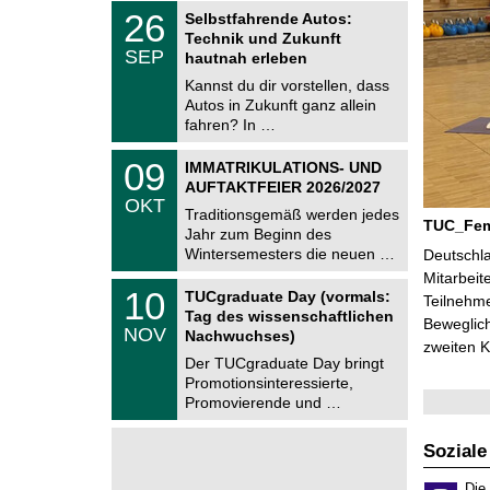
z
T
6
2
26
Selbstfahrende Autos:
U
6
Technik und Zukunft
C
.
SEP
h
hautnah erleben
0
e
9
Kannst du dir vorstellen, dass
m
.
Autos in Zukunft ganz allein
n
2
i
fahren? In …
0
t
2
z
T
6
0
09
IMMATRIKULATIONS- UND
U
9
AUFTAKTFEIER 2026/2027
C
.
OKT
h
1
Traditionsgemäß werden jedes
e
TUC_FemA
0
Jahr zum Beginn des
m
.
Wintersemesters die neuen …
n
Deutschla
2
i
Mitarbeit
0
Z
t
1
10
2
TUCgraduate Day (vormals:
Teilnehme
e
z
0
6
Tag des wissenschaftlichen
n
Beweglich
.
NOV
t
Nachwuchses)
1
zweiten K
r
1
Der TUCgraduate Day bringt
u
.
Promotionsinteressierte,
m
2
f
Promovierende und …
0
ü
2
r
6
d
Soziale
e
n
Die