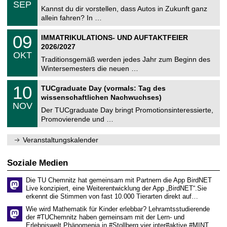
.
6
SEP
h
0
Kannst du dir vorstellen, dass Autos in Zukunft ganz
e
9
allein fahren? In …
m
.
n
2
T
i
0
09
IMMATRIKULATIONS- UND AUFTAKTFEIER
0
U
t
9
2
2026/2027
C
z
.
6
OKT
h
1
Traditionsgemäß werden jedes Jahr zum Beginn des
e
0
Wintersemesters die neuen …
m
.
n
2
Z
i
1
10
TUCgraduate Day (vormals: Tag des
0
e
t
0
2
wissenschaftlichen Nachwuchses)
n
z
.
6
NOV
t
1
Der TUCgraduate Day bringt Promotionsinteressierte,
r
1
Promovierende und …
u
.
m
2
f
0
Veranstaltungskalender
ü
2
r
6
d
Soziale Medien
e
n
Die TU Chemnitz hat gemeinsam mit Partnern die App BirdNET
w
Live konzipiert, eine Weiterentwicklung der App „BirdNET“.Sie
i
erkennt die Stimmen von fast 10.000 Tierarten direkt auf…
s
s
Wie wird Mathematik für Kinder erlebbar? Lehramtsstudierende
e
der #TUChemnitz haben gemeinsam mit der Lern- und
n
Erlebniswelt Phänomenia in #Stollberg vier inter#aktive #MINT…