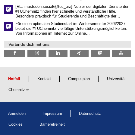
s
c
[RE: mastodon.social/@tuc_urz] Nutzer der digitalen Dienste der
h
#TUChemnitz finden hier schnelle und verständliche Hilfe.
a
Besonders praktisch für Studierende und Beschäftigte der…
f
t
Für einen optimalen Studienstart im Wintersemester 2026/2027
l
bietet die #TUChemnitz vielfältige Unterstützungsmöglichkeiten.
i
Von Informationen im Internet zur Online…
c
h
Verbinde dich mit uns:
e
n
N
a
c
h
w
u
Notfall
Kontakt
Campusplan
Universität
c
h
Chemnitz
s
Anmelden
Impressum
Datenschutz
Cookies
Barrierefreiheit