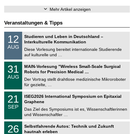
Mehr Artikel anzeigen
Veranstaltungen & Tipps
S
1
12
Studieren und Leben in Deutschland –
o
2
Interkulturelle Kommunikation
n
.
AUG
s
0
Diese Vorlesung bereitet internationale Studierende
t
8
auf kulturelle und …
i
.
g
2
T
e
3
31
MAIN-Vorlesung "Wireless Small-Scale Surgical
0
U
1
2
Robots for Precision Medical …
C
.
6
AUG
h
0
Der Vortrag stellt drahtlose medizinische Mikroroboter
e
8
für gezielte, …
m
.
n
2
T
i
2
21
ISEG2026 International Symposium on Epitaxial
0
U
t
1
2
Graphene
C
z
.
6
SEP
h
0
Das Ziel des Symposiums ist es, Wissenschaftlerinnen
e
9
und Wissenschaftler …
m
.
n
2
T
i
2
26
Selbstfahrende Autos: Technik und Zukunft
0
U
t
6
2
hautnah erleben
C
z