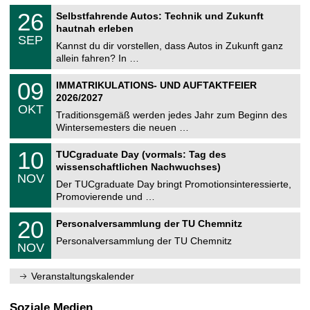
n
2
T
i
2
26
Selbstfahrende Autos: Technik und Zukunft
0
U
t
6
2
hautnah erleben
C
z
.
6
SEP
h
0
Kannst du dir vorstellen, dass Autos in Zukunft ganz
e
9
allein fahren? In …
m
.
n
2
T
i
0
09
IMMATRIKULATIONS- UND AUFTAKTFEIER
0
U
t
9
2
2026/2027
C
z
.
6
OKT
h
1
Traditionsgemäß werden jedes Jahr zum Beginn des
e
0
Wintersemesters die neuen …
m
.
n
2
Z
i
1
10
TUCgraduate Day (vormals: Tag des
0
e
t
0
2
wissenschaftlichen Nachwuchses)
n
z
.
6
NOV
t
1
Der TUCgraduate Day bringt Promotionsinteressierte,
r
1
Promovierende und …
u
.
m
2
T
f
2
20
Personalversammlung der TU Chemnitz
0
U
ü
0
2
C
r
Personalversammlung der TU Chemnitz
.
6
NOV
h
d
1
e
e
1
m
n
.
Veranstaltungskalender
n
w
2
i
i
0
t
s
2
Soziale Medien