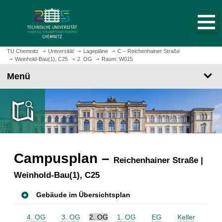
S
S
t
p
a
r
r
i
t
n
TU Chemnitz
Universität
Lagepläne
C – Reichenhainer Straße
s
Weinhold-Bau(1), C25
2. OG
Raum: W015
g
e
e
Menü
i
z
t
u
e
m
a
H
u
a
f
u
r
p
Campusplan –
u
Reichenhainer Straße |
t
f
i
Weinhold-Bau(1), C25
e
n
n
h
Gebäude im Übersichtsplan
a
l
4. OG
3. OG
2. OG
1. OG
EG
Keller