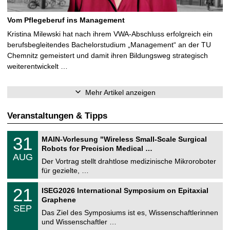
Vom Pflegeberuf ins Management
Kristina Milewski hat nach ihrem VWA-Abschluss erfolgreich ein
berufsbegleitendes Bachelorstudium „Management“ an der TU
Chemnitz gemeistert und damit ihren Bildungsweg strategisch
weiterentwickelt …
Mehr Artikel anzeigen
Veranstaltungen & Tipps
T
3
31
MAIN-Vorlesung "Wireless Small-Scale Surgical
U
1
Robots for Precision Medical …
C
.
AUG
h
0
Der Vortrag stellt drahtlose medizinische Mikroroboter
e
8
für gezielte, …
m
.
n
2
T
i
2
21
ISEG2026 International Symposium on Epitaxial
0
U
t
1
2
Graphene
C
z
.
6
SEP
h
0
Das Ziel des Symposiums ist es, Wissenschaftlerinnen
e
9
und Wissenschaftler …
m
.