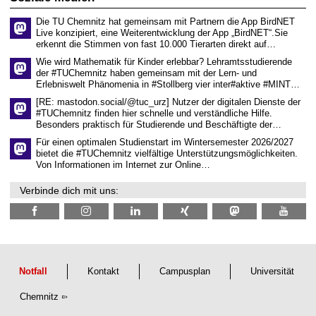
z
s
6
e
Die TU Chemnitz hat gemeinsam mit Partnern die App BirdNET
n
Live konzipiert, eine Weiterentwicklung der App „BirdNET“.Sie
s
erkennt die Stimmen von fast 10.000 Tierarten direkt auf…
c
h
Wie wird Mathematik für Kinder erlebbar? Lehramtsstudierende
a
der #TUChemnitz haben gemeinsam mit der Lern- und
f
Erlebniswelt Phänomenia in #Stollberg vier inter#aktive #MINT…
t
l
[RE: mastodon.social/@tuc_urz] Nutzer der digitalen Dienste der
i
#TUChemnitz finden hier schnelle und verständliche Hilfe.
c
Besonders praktisch für Studierende und Beschäftigte der…
h
e
Für einen optimalen Studienstart im Wintersemester 2026/2027
n
bietet die #TUChemnitz vielfältige Unterstützungsmöglichkeiten.
N
Von Informationen im Internet zur Online…
a
c
Verbinde dich mit uns:
h
w
u
c
h
s
Notfall
Kontakt
Campusplan
Universität
Chemnitz