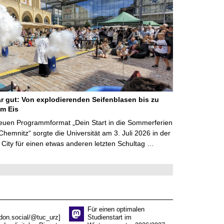
r gut: Von explodierenden Seifenblasen bis zu
m Eis
euen Programmformat „Dein Start in die Sommerferien
Chemnitz“ sorgte die Universität am 3. Juli 2026 in der
City für einen etwas anderen letzten Schultag …
Für einen optimalen
don.social/@tuc_urz]
Studienstart im