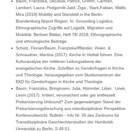
Baum, Franziska, DeDauw, Patrick, Grimm, Carmen,
Lambert, Laura, Podgornik-Jakil, Žiga., Stark,Fabian, Wallis,
Mira (2018):Mobility and Standstill in the Berlin-
Brandenburg Airport Region. In: Grounding Logistics.
Ethnographische Zugriffe auf Logistik, Migration und
Mobilität. Berliner Blätter, Heft 78/ 2018, Ethnographische
und ethnologische Beiträge.
Schütz, Florian/Baum, Franziska/Iffländer, Vivien. &
Schraudner, Martina (2017): Kirche in Vielfalt führen. Eine
Kulturanalyse der mittleren Leitungsebene der
evangelischen Kirche. Schriften zu Genderfragen in Kirche
und Theologie, herausgegeben vom Studienzentrum der
EKD für Genderfragen in Kirche und Theologie.
Baum, Franziska, Bringmann, Julia, Hümmler, Lilian, Linek,
Leoni (2017): Irritiert, verunsichert oder gar entfesselt:
Prekarisierung Unbound? Zum gegenwärtigen Stand der
Prekarisierungsforschung aus interdisziplinärer Perspektive.
Konferenzbericht. Bulletin - Info Nr. 55 des Zentrums für
Transdisziplinäre Geschlechterstudien der Humboldt-
Universität zu Berlin, S 48-51.