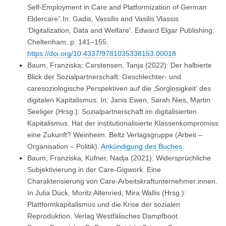
Self-Employment in Care and Platformization of German
Eldercare”.In: Gadis, Vassilis and Vasilis Vlassis
‘Digitalization, Data and Welfare'.
Edward Elgar Publishing:
Cheltenham, p. 141–155
.
https://doi.org/10.4337/9781035338153.00018
Baum, Franziska; Carstensen, Tanja (2022): Der halbierte
Blick der
Sozialpartnerschaft: Geschlechter- und
caresoziologische Perspektiven auf die ‚Sorglosigkeit‘ des
digitalen Kapitalismus. In: Janis Ewen, Sarah Nies, Martin
Seeliger (Hrsg.): Sozialpartnerschaft im digitalisierten
Kapitalismus. Hat der institutionalisierte Klassenkompromiss
eine Zukunft? Weinheim: Beltz Verlagsgruppe (Arbeit –
Organisation – Politik).
Ankündigung des Buches
.
Baum, Franziska, Kufner, Nadja (2021): Widersprüchliche
Subjektivierung in der Care-Gigwork. Eine
Charakterisierung von Care-Arbeitskraftunternehmer:innen.
In Julia Dück, Moritz Altenried, Mira Wallis (Hrsg.):
Plattformkapitalismus und die Krise der sozialen
Reproduktion. Verlag Westfälisches Dampfboot.