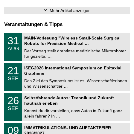
Mehr Artikel anzeigen
Veranstaltungen & Tipps
T
3
31
MAIN-Vorlesung "Wireless Small-Scale Surgical
U
1
Robots for Precision Medical …
C
.
AUG
h
0
Der Vortrag stellt drahtlose medizinische Mikroroboter
e
8
für gezielte, …
m
.
n
2
T
i
2
21
ISEG2026 International Symposium on Epitaxial
0
U
t
1
2
Graphene
C
z
.
6
SEP
h
0
Das Ziel des Symposiums ist es, Wissenschaftlerinnen
e
9
und Wissenschaftler …
m
.
n
2
T
i
2
26
Selbstfahrende Autos: Technik und Zukunft
0
U
t
6
2
hautnah erleben
C
z
.
6
SEP
h
0
Kannst du dir vorstellen, dass Autos in Zukunft ganz
e
9
allein fahren? In …
m
.
n
2
T
i
0
09
IMMATRIKULATIONS- UND AUFTAKTFEIER
0
U
t
9
2
2026/2027
C