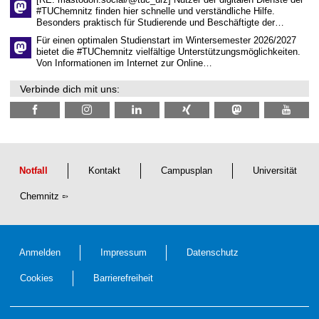
[RE: mastodon.social/@tuc_urz] Nutzer der digitalen Dienste der
i
#TUChemnitz finden hier schnelle und verständliche Hilfe.
c
Besonders praktisch für Studierende und Beschäftigte der…
h
e
Für einen optimalen Studienstart im Wintersemester 2026/2027
n
bietet die #TUChemnitz vielfältige Unterstützungsmöglichkeiten.
N
Von Informationen im Internet zur Online…
a
c
Verbinde dich mit uns:
h
w
u
c
h
s
Notfall
Kontakt
Campusplan
Universität
Chemnitz
Anmelden
Impressum
Datenschutz
Cookies
Barrierefreiheit