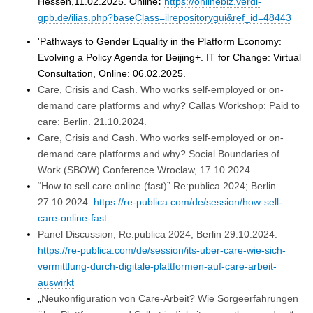
Hessen,11.02.2025. Online
:
https://onlinebiz.verdi-
gpb.de/ilias.php?baseClass=ilrepositorygui&ref_id=48443
'Pathways to Gender Equality in the Platform Economy:
Evolving a Policy Agenda for Beijing+. IT for Change: Virtual
Consultation, Online: 06.02.2025.
Care, Crisis and Cash. Who works self-employed or on-
demand care platforms and why? Callas Workshop: Paid to
care: Berlin. 21.10.2024.
Care, Crisis and Cash. Who works self-employed or on-
demand care platforms and why? Social Boundaries of
Work (SBOW) Conference Wroclaw, 17.10.2024.
“How to sell care online (fast)” Re:publica 2024; Berlin
27.10.2024:
https://re-publica.com/de/session/how-sell-
care-online-fast
Panel Discussion, Re:publica 2024; Berlin 29.10.2024:
https://re-publica.com/de/session/its-uber-care-wie-sich-
vermittlung-durch-digitale-plattformen-auf-care-arbeit-
auswirkt
„
Neukonfiguration von Care-Arbeit? Wie Sorgeerfahrungen