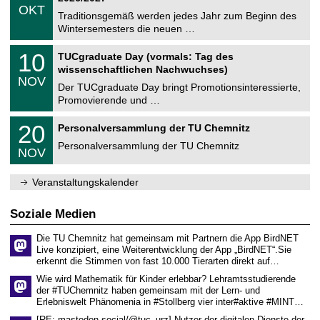
z
.
6
OKT
h
1
Traditionsgemäß werden jedes Jahr zum Beginn des
e
0
Wintersemesters die neuen …
m
.
n
2
Z
i
1
10
TUCgraduate Day (vormals: Tag des
0
e
t
0
2
wissenschaftlichen Nachwuchses)
n
z
.
6
NOV
t
1
Der TUCgraduate Day bringt Promotionsinteressierte,
r
1
Promovierende und …
u
.
m
2
T
f
2
20
Personalversammlung der TU Chemnitz
0
U
ü
0
2
C
r
Personalversammlung der TU Chemnitz
.
6
NOV
h
d
1
e
e
1
m
n
.
Veranstaltungskalender
n
w
2
i
i
0
t
s
2
Soziale Medien
z
s
6
e
Die TU Chemnitz hat gemeinsam mit Partnern die App BirdNET
n
Live konzipiert, eine Weiterentwicklung der App „BirdNET“.Sie
s
erkennt die Stimmen von fast 10.000 Tierarten direkt auf…
c
h
Wie wird Mathematik für Kinder erlebbar? Lehramtsstudierende
a
der #TUChemnitz haben gemeinsam mit der Lern- und
f
Erlebniswelt Phänomenia in #Stollberg vier inter#aktive #MINT…
t
l