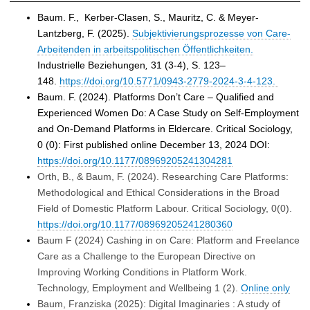
Baum. F.,
Kerber-Clasen, S., Mauritz, C. & Meyer-
Lantzberg, F. (2025).
Subjektivierungsprozesse von Care-
Arbeitenden in arbeitspolitischen Öffentlichkeiten.
Industrielle Beziehungen
,
31
(3-4), S. 123–
148.
https://doi.org/10.5771/0943-2779-2024-3-4-123.
Baum. F. (2024). Platforms Don’t Care – Qualified and
Experienced Women Do: A Case Study on Self-Employment
and On-Demand Platforms in Eldercare. Critical Sociology,
0 (0): First published online December 13, 2024 DOI:
https://doi.org/10.1177/08969205241304281
Orth, B., & Baum, F. (2024).
Researching Care Platforms:
Methodological and Ethical Considerations in the Broad
Field of Domestic Platform Labour. Critical Sociology, 0(0).
https://doi.org/10.1177/08969205241280360
Baum F (2024) Cashing in on Care: Platform and Freelance
Care as a Challenge to the European Directive on
Improving Working Conditions in Platform Work.
Technology, Employment and Wellbeing 1 (2).
Online only
Baum, Franziska (2025):
Digital Imaginaries : A study of