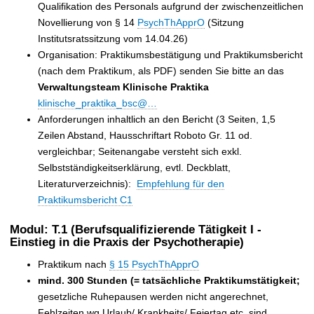
Qualifikation des Personals aufgrund der zwischenzeitlichen
Novellierung von § 14
PsychThApprO
(Sitzung
Institutsratssitzung vom 14.04.26)
Organisation: Praktikumsbestätigung und Praktikumsbericht
(nach dem Praktikum, als PDF) senden Sie bitte an
das
Verwaltungsteam Klinische Praktika
klinische_praktika_bsc@…
Anforderungen inhaltlich an den Bericht (3 Seiten, 1,5
Zeilen Abstand, Hausschriftart Roboto Gr. 11 od.
vergleichbar; Seitenangabe versteht sich
exkl.
Selbstständigkeitserklärung, evtl. Deckblatt,
Literaturverzeichnis)
:
Empfehlung für den
Praktikumsbericht C1
Modul: T.1 (Berufsqualifizierende Tätigkeit I -
Einstieg in die Praxis der Psychotherapie)
Praktikum nach
§ 15 PsychThApprO
mind. 300 Stunden (=
tatsächliche Praktikumstätigkeit;
gesetzliche Ruhepausen werden nicht angerechnet,
Fehlzeiten wg.Urlaub/ Krankheits/ Feiertag etc. sind