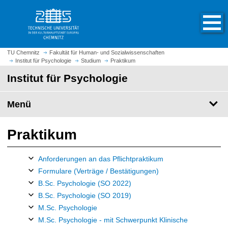
S
S
t
p
a
r
r
i
t
n
TU Chemnitz
Fakultät für Human- und Sozialwissenschaften
s
Institut für Psychologie
Studium
Praktikum
g
e
e
Institut für Psychologie
i
z
t
u
Menü
e
m
a
H
u
a
Praktikum
f
u
r
p
Anforderungen an das Pflichtpraktikum
u
t
Formulare (Verträge / Bestätigungen)
f
i
B.Sc. Psychologie (SO 2022)
e
n
n
B.Sc. Psychologie (SO 2019)
h
M.Sc. Psychologie
a
M.Sc. Psychologie - mit Schwerpunkt Klinische
l