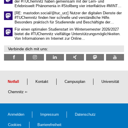
der #TUChemnitz haben gemeinsam mit der Lern- und
f
Erlebniswelt Phänomenia in #Stollberg vier inter#aktive #MINT…
t
l
[RE: mastodon.social/@tuc_urz] Nutzer der digitalen Dienste der
i
#TUChemnitz finden hier schnelle und verständliche Hilfe.
c
Besonders praktisch für Studierende und Beschäftigte der…
h
e
Für einen optimalen Studienstart im Wintersemester 2026/2027
n
bietet die #TUChemnitz vielfältige Unterstützungsmöglichkeiten.
N
Von Informationen im Internet zur Online…
a
c
Verbinde dich mit uns:
h
w
u
c
h
s
Notfall
Kontakt
Campusplan
Universität
Chemnitz
Anmelden
Impressum
Datenschutz
Cookies
Barrierefreiheit