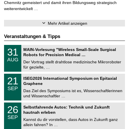
Chemnitz gemeistert und damit ihren Bildungsweg strategisch
weiterentwickelt …
Mehr Artikel anzeigen
Veranstaltungen & Tipps
T
3
31
MAIN-Vorlesung "Wireless Small-Scale Surgical
U
1
Robots for Precision Medical …
C
.
AUG
h
0
Der Vortrag stellt drahtlose medizinische Mikroroboter
e
8
für gezielte, …
m
.
n
2
T
i
2
21
ISEG2026 International Symposium on Epitaxial
0
U
t
1
2
Graphene
C
z
.
6
SEP
h
0
Das Ziel des Symposiums ist es, Wissenschaftlerinnen
e
9
und Wissenschaftler …
m
.
n
2
T
i
2
26
Selbstfahrende Autos: Technik und Zukunft
0
U
t
6
2
hautnah erleben
C
z
.
6
SEP
h
0
Kannst du dir vorstellen, dass Autos in Zukunft ganz
e
9
allein fahren? In …
m
.