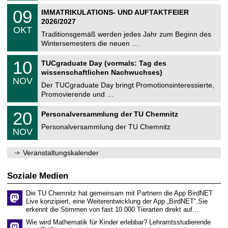
n
2
T
i
0
09
IMMATRIKULATIONS- UND AUFTAKTFEIER
0
U
t
9
2
2026/2027
C
z
.
6
OKT
h
1
Traditionsgemäß werden jedes Jahr zum Beginn des
e
0
Wintersemesters die neuen …
m
.
n
2
Z
i
1
10
TUCgraduate Day (vormals: Tag des
0
e
t
0
2
wissenschaftlichen Nachwuchses)
n
z
.
6
NOV
t
1
Der TUCgraduate Day bringt Promotionsinteressierte,
r
1
Promovierende und …
u
.
m
2
T
f
2
20
Personalversammlung der TU Chemnitz
0
U
ü
0
2
C
r
Personalversammlung der TU Chemnitz
.
6
NOV
h
d
1
e
e
1
m
n
.
Veranstaltungskalender
n
w
2
i
i
0
t
s
2
Soziale Medien
z
s
6
e
Die TU Chemnitz hat gemeinsam mit Partnern die App BirdNET
n
Live konzipiert, eine Weiterentwicklung der App „BirdNET“.Sie
s
erkennt die Stimmen von fast 10.000 Tierarten direkt auf…
c
h
Wie wird Mathematik für Kinder erlebbar? Lehramtsstudierende
a