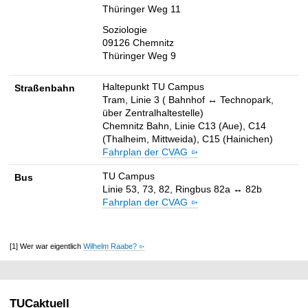
P
Thüringer Weg 11
s
Soziologie
y
09126 Chemnitz
c
Thüringer Weg 9
h
o
Haltepunkt TU Campus
Straßenbahn
l
Tram, Linie 3 ( Bahnhof ↔ Technopark,
o
über Zentralhaltestelle)
Chemnitz Bahn, Linie C13 (Aue), C14
g
(Thalheim, Mittweida), C15 (Hainichen)
i
Fahrplan der CVAG
s
c
TU Campus
Bus
h
Linie 53, 73, 82, Ringbus 82a ↔ 82b
e
Fahrplan der CVAG
s
I
n
[1] Wer war eigentlich
Wilhelm Raabe?
s
t
i
TUCaktuell
t