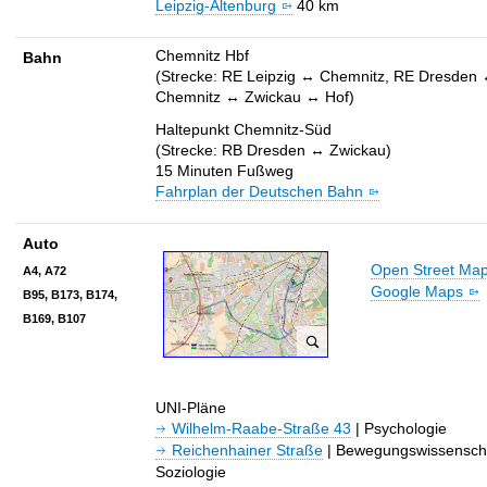
Leipzig-Altenburg
40 km
t
Chemnitz Hbf
Bahn
(Strecke: RE Leipzig ↔ Chemnitz, RE Dresden
Chemnitz ↔ Zwickau ↔ Hof)
Haltepunkt Chemnitz-Süd
(Strecke: RB Dresden ↔ Zwickau)
15 Minuten Fußweg
Fahrplan der Deutschen Bahn
Auto
Open Street Ma
A4, A72
Google Maps
B95, B173, B174,
B169, B107
A
n
UNI-Pläne
f
Wilhelm-Raabe-Straße 43
| Psychologie
a
Reichenhainer Straße
| Bewegungswissensch
h
Soziologie
r