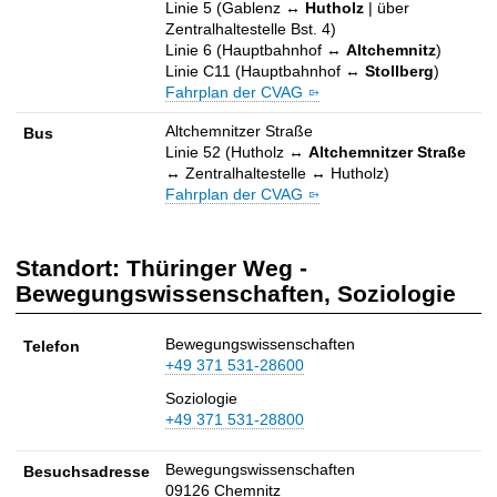
e
Linie 5 (Gablenz ↔
Hutholz
| über
b
-
Zentralhaltestelle Bst. 4)
e
S
Linie 6 (Hauptbahnhof ↔
Altchemnitz
)
-
t
Linie C11 (Hauptbahnhof ↔
Stollberg
)
S
r
Fahrplan der CVAG
a
t
Altchemnitzer Straße
Bus
ß
r
Linie 52 (Hutholz ↔
Altchemnitzer Straße
e
a
↔ Zentralhaltestelle ↔ Hutholz)
4
ß
Fahrplan der CVAG
3
e
4
3
Standort: Thüringer Weg -
(
Bewegungswissenschaften, Soziologie
D
e
Bewegungswissenschaften
Telefon
k
+49 371 531-28600
a
Soziologie
n
+49 371 531-28800
a
t
Bewegungswissenschaften
Besuchsadresse
,
09126 Chemnitz