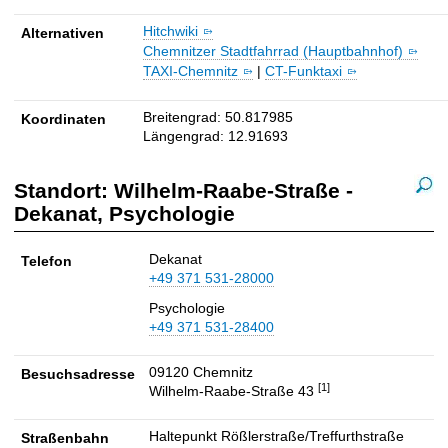
t
Hitchwiki
Alternativen
z
Chemnitzer Stadtfahrrad (Hauptbahnhof)
u
TAXI-Chemnitz
|
CT-Funktaxi
m
U
N
Breitengrad: 50.817985
Koordinaten
I
Längengrad: 12.91693
-
S
Standort: Wilhelm-Raabe-Straße -
t
a
Dekanat, Psychologie
W
n
i
d
Dekanat
Telefon
o
l
+49 371 531-28000
r
h
t
Psychologie
e
W
+49 371 531-28400
l
.
m
-
09120 Chemnitz
Besuchsadresse
-
R
[1]
Wilhelm-Raabe-Straße 43
a
R
a
a
b
Haltepunkt Rößlerstraße/Treffurthstraße
Straßenbahn
a