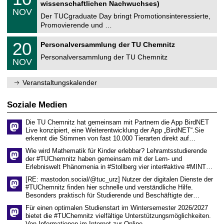
0
2
wissenschaftlichen Nachwuchses)
n
z
.
6
NOV
t
1
Der TUCgraduate Day bringt Promotionsinteressierte,
r
1
Promovierende und …
u
.
m
2
T
f
2
20
Personalversammlung der TU Chemnitz
0
U
ü
0
2
C
r
Personalversammlung der TU Chemnitz
.
6
NOV
h
d
1
e
e
1
m
n
.
Veranstaltungskalender
n
w
2
i
i
0
t
s
2
Soziale Medien
z
s
6
e
Die TU Chemnitz hat gemeinsam mit Partnern die App BirdNET
n
Live konzipiert, eine Weiterentwicklung der App „BirdNET“.Sie
s
erkennt die Stimmen von fast 10.000 Tierarten direkt auf…
c
h
Wie wird Mathematik für Kinder erlebbar? Lehramtsstudierende
a
der #TUChemnitz haben gemeinsam mit der Lern- und
f
Erlebniswelt Phänomenia in #Stollberg vier inter#aktive #MINT…
t
l
[RE: mastodon.social/@tuc_urz] Nutzer der digitalen Dienste der
i
#TUChemnitz finden hier schnelle und verständliche Hilfe.
c
Besonders praktisch für Studierende und Beschäftigte der…
h
e
Für einen optimalen Studienstart im Wintersemester 2026/2027
n
bietet die #TUChemnitz vielfältige Unterstützungsmöglichkeiten.
N
Von Informationen im Internet zur Online…