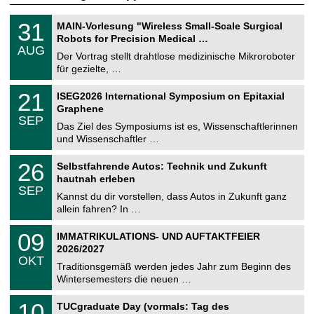
T
3
31
MAIN-Vorlesung "Wireless Small-Scale Surgical
U
1
Robots for Precision Medical …
C
.
AUG
h
0
Der Vortrag stellt drahtlose medizinische Mikroroboter
e
8
für gezielte, …
m
.
n
2
T
i
2
21
ISEG2026 International Symposium on Epitaxial
0
U
t
1
2
Graphene
C
z
.
6
SEP
h
0
Das Ziel des Symposiums ist es, Wissenschaftlerinnen
e
9
und Wissenschaftler …
m
.
n
2
T
i
2
26
Selbstfahrende Autos: Technik und Zukunft
0
U
t
6
2
hautnah erleben
C
z
.
6
SEP
h
0
Kannst du dir vorstellen, dass Autos in Zukunft ganz
e
9
allein fahren? In …
m
.
n
2
T
i
0
09
IMMATRIKULATIONS- UND AUFTAKTFEIER
0
U
t
9
2
2026/2027
C
z
.
6
OKT
h
1
Traditionsgemäß werden jedes Jahr zum Beginn des
e
0
Wintersemesters die neuen …
m
.
n
2
Z
i
1
10
TUCgraduate Day (vormals: Tag des
0
e
t