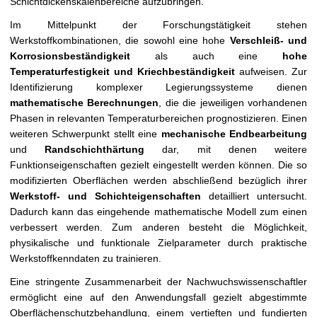
Schichtdickenskalenbereiche aufzubringen.
t
Im Mittelpunkt der Forschungstätigkeit stehen
Werkstoffkombinationen, die sowohl eine hohe
Verschleiß- und
Korrosionsbeständigkeit
als auch eine
hohe
Temperaturfestigkeit und Kriechbeständigkeit
aufweisen. Zur
Identifizierung komplexer Legierungssysteme dienen
mathematische Berechnungen
, die die jeweiligen vorhandenen
Phasen in relevanten Temperaturbereichen prognostizieren. Einen
weiteren Schwerpunkt stellt eine
mechanische Endbearbeitung
und
Randschichthärtung
dar, mit denen weitere
Funktionseigenschaften gezielt eingestellt werden können. Die so
modifizierten Oberflächen werden abschließend bezüglich ihrer
Werkstoff- und Schichteigenschaften
detailliert untersucht.
Dadurch kann das eingehende mathematische Modell zum einen
verbessert werden. Zum anderen besteht die Möglichkeit,
physikalische und funktionale Zielparameter durch praktische
Werkstoffkenndaten zu trainieren.
Eine stringente Zusammenarbeit der Nachwuchswissenschaftler
ermöglicht eine auf den Anwendungsfall gezielt abgestimmte
Oberflächenschutzbehandlung, einem vertieften und fundierten