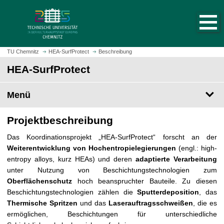
S
S
t
p
a
r
r
i
t
n
TU Chemnitz
HEA-SurfProtect
Beschreibung
s
g
HEA-SurfProtect
e
e
i
z
t
Menü
u
e
m
a
H
Projektbeschreibung
u
a
Das Koordinationsprojekt „HEA-SurfProtect“ forscht an der
f
u
Weiterentwicklung von Hochentropielegierungen
(engl.: high-
r
p
entropy alloys, kurz HEAs) und deren
adaptierte Verarbeitung
u
t
unter Nutzung von Beschichtungstechnologien zum
f
i
Oberflächenschutz
hoch beanspruchter Bauteile. Zu diesen
e
n
Beschichtungstechnologien zählen die
Sputterdeposition
, das
n
h
Thermische Spritzen
und das
Laserauftragsschweißen
, die es
a
ermöglichen, Beschichtungen für unterschiedliche
l