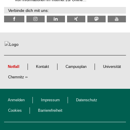
a
c
Verbinde dich mit uns:
h
w
u
c
h
s
Notfall
Kontakt
Campusplan
Universität
Chemnitz
Anmelden
Impressum
Datenschutz
Cookies
Barrierefreiheit