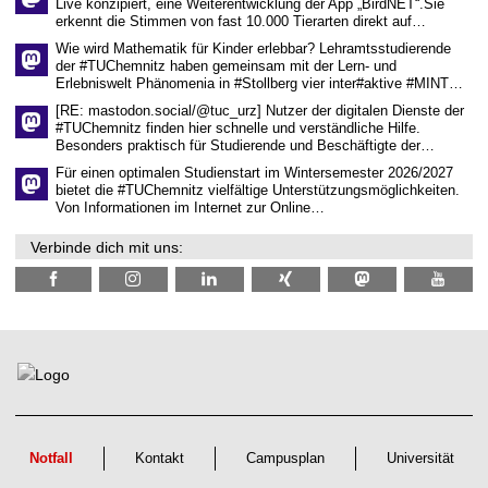
Live konzipiert, eine Weiterentwicklung der App „BirdNET“.Sie
s
erkennt die Stimmen von fast 10.000 Tierarten direkt auf…
c
h
Wie wird Mathematik für Kinder erlebbar? Lehramtsstudierende
a
der #TUChemnitz haben gemeinsam mit der Lern- und
f
Erlebniswelt Phänomenia in #Stollberg vier inter#aktive #MINT…
t
l
[RE: mastodon.social/@tuc_urz] Nutzer der digitalen Dienste der
i
#TUChemnitz finden hier schnelle und verständliche Hilfe.
c
Besonders praktisch für Studierende und Beschäftigte der…
h
e
Für einen optimalen Studienstart im Wintersemester 2026/2027
n
bietet die #TUChemnitz vielfältige Unterstützungsmöglichkeiten.
N
Von Informationen im Internet zur Online…
a
c
Verbinde dich mit uns:
h
w
u
c
h
s
Notfall
Kontakt
Campusplan
Universität