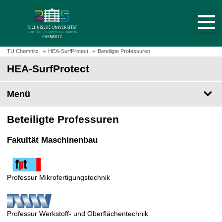
S
S
t
p
a
r
r
i
t
n
TU Chemnitz
HEA-SurfProtect
Beteiligte Professuren
s
g
HEA-SurfProtect
e
e
i
z
t
Menü
u
e
m
a
H
Beteiligte Professuren
u
a
f
u
Fakultät Maschinenbau
r
p
u
t
f
i
Professur Mikrofertigungstechnik
e
n
n
h
a
Professur Werkstoff- und Oberflächentechnik
l