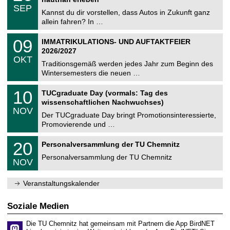
C
z
.
6
SEP
h
0
Kannst du dir vorstellen, dass Autos in Zukunft ganz
e
9
allein fahren? In …
m
.
n
2
T
i
0
09
IMMATRIKULATIONS- UND AUFTAKTFEIER
0
U
t
9
2
2026/2027
C
z
.
6
OKT
h
1
Traditionsgemäß werden jedes Jahr zum Beginn des
e
0
Wintersemesters die neuen …
m
.
n
2
Z
i
1
10
TUCgraduate Day (vormals: Tag des
0
e
t
0
2
wissenschaftlichen Nachwuchses)
n
z
.
6
NOV
t
1
Der TUCgraduate Day bringt Promotionsinteressierte,
r
1
Promovierende und …
u
.
m
2
T
f
2
20
Personalversammlung der TU Chemnitz
0
U
ü
0
2
C
r
Personalversammlung der TU Chemnitz
.
6
NOV
h
d
1
e
e
1
m
n
.
Veranstaltungskalender
n
w
2
i
i
0
t
s
2
Soziale Medien
z
s
6
e
Die TU Chemnitz hat gemeinsam mit Partnern die App BirdNET
n