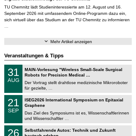
TU Chemnitz lädt Studieninteressierte am 12. August und 16.
September 2026 mit umfassendem Online-Programm dazu ein,
sich virtuell über das Studium an der TU Chemnitz zu informieren
…
Mehr Artikel anzeigen
Veranstaltungen & Tipps
T
3
31
MAIN-Vorlesung "Wireless Small-Scale Surgical
U
1
Robots for Precision Medical …
C
.
AUG
h
0
Der Vortrag stellt drahtlose medizinische Mikroroboter
e
8
für gezielte, …
m
.
n
2
T
i
2
21
ISEG2026 International Symposium on Epitaxial
0
U
t
1
2
Graphene
C
z
.
6
SEP
h
0
Das Ziel des Symposiums ist es, Wissenschaftlerinnen
e
9
und Wissenschaftler …
m
.
n
2
T
i
2
26
Selbstfahrende Autos: Technik und Zukunft
0
U
t
6
2
hautnah erleben