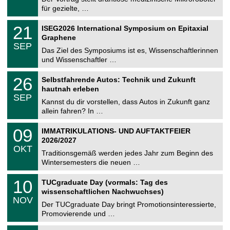
e
8
für gezielte, …
m
.
n
2
T
i
2
21
ISEG2026 International Symposium on Epitaxial
0
U
t
1
2
Graphene
C
z
.
6
SEP
h
0
Das Ziel des Symposiums ist es, Wissenschaftlerinnen
e
9
und Wissenschaftler …
m
.
n
2
T
i
2
26
Selbstfahrende Autos: Technik und Zukunft
0
U
t
6
2
hautnah erleben
C
z
.
6
SEP
h
0
Kannst du dir vorstellen, dass Autos in Zukunft ganz
e
9
allein fahren? In …
m
.
n
2
T
i
0
09
IMMATRIKULATIONS- UND AUFTAKTFEIER
0
U
t
9
2
2026/2027
C
z
.
6
OKT
h
1
Traditionsgemäß werden jedes Jahr zum Beginn des
e
0
Wintersemesters die neuen …
m
.
n
2
Z
i
1
10
TUCgraduate Day (vormals: Tag des
0
e
t
0
2
wissenschaftlichen Nachwuchses)
n
z
.
6
NOV
t
1
Der TUCgraduate Day bringt Promotionsinteressierte,
r
1
Promovierende und …
u
.
m
2
T