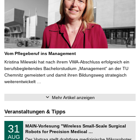
Vom Pflegeberuf ins Management
Kristina Milewski hat nach ihrem VWA-Abschluss erfolgreich ein
berufsbegleitendes Bachelorstudium „Management“ an der TU
Chemnitz gemeistert und damit ihren Bildungsweg strategisch
weiterentwickelt …
Mehr Artikel anzeigen
Veranstaltungen & Tipps
T
3
31
MAIN-Vorlesung "Wireless Small-Scale Surgical
U
1
Robots for Precision Medical …
C
.
AUG
h
0
Der Vortrag stellt drahtlose medizinische Mikroroboter