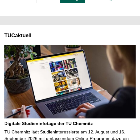
e
t
k
l
t
l
u
e
e
TUCaktuell
S
l
e
l
i
e
t
S
e
e
i
t
e
Digitale Studieninfotage der TU Chemnitz
TU Chemnitz lädt Studieninteressierte am 12. August und 16.
September 2026 mit umfassendem Online-Programm dazu ein,