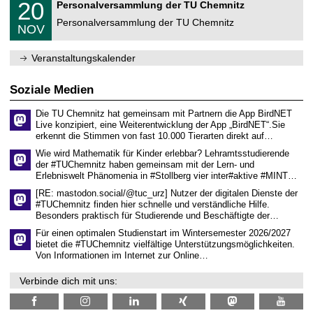
f
2
20
Personalversammlung der TU Chemnitz
0
U
ü
0
2
C
r
Personalversammlung der TU Chemnitz
.
6
NOV
h
d
1
e
e
1
m
n
.
Veranstaltungskalender
n
w
2
i
i
0
t
s
2
Soziale Medien
z
s
6
e
Die TU Chemnitz hat gemeinsam mit Partnern die App BirdNET
n
Live konzipiert, eine Weiterentwicklung der App „BirdNET“.Sie
s
erkennt die Stimmen von fast 10.000 Tierarten direkt auf…
c
h
Wie wird Mathematik für Kinder erlebbar? Lehramtsstudierende
a
der #TUChemnitz haben gemeinsam mit der Lern- und
f
Erlebniswelt Phänomenia in #Stollberg vier inter#aktive #MINT…
t
l
[RE: mastodon.social/@tuc_urz] Nutzer der digitalen Dienste der
i
#TUChemnitz finden hier schnelle und verständliche Hilfe.
c
Besonders praktisch für Studierende und Beschäftigte der…
h
e
Für einen optimalen Studienstart im Wintersemester 2026/2027
n
bietet die #TUChemnitz vielfältige Unterstützungsmöglichkeiten.
N
Von Informationen im Internet zur Online…
a
c
Verbinde dich mit uns:
h
w
u