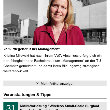
Vom Pflegeberuf ins Management
Kristina Milewski hat nach ihrem VWA-Abschluss erfolgreich ein
berufsbegleitendes Bachelorstudium „Management“ an der TU
Chemnitz gemeistert und damit ihren Bildungsweg strategisch
weiterentwickelt …
Mehr Artikel anzeigen
Veranstaltungen & Tipps
T
3
31
MAIN-Vorlesung "Wireless Small-Scale Surgical
U
1