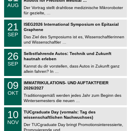
Robots for Precision Medical …
C
.
AUG
h
0
Der Vortrag stellt drahtlose medizinische Mikroroboter
e
8
für gezielte, …
m
.
n
2
T
i
2
21
ISEG2026 International Symposium on Epitaxial
0
U
t
1
2
Graphene
C
z
.
6
SEP
h
0
Das Ziel des Symposiums ist es, Wissenschaftlerinnen
e
9
und Wissenschaftler …
m
.
n
2
T
i
2
26
Selbstfahrende Autos: Technik und Zukunft
0
U
t
6
2
hautnah erleben
C
z
.
6
SEP
h
0
Kannst du dir vorstellen, dass Autos in Zukunft ganz
e
9
allein fahren? In …
m
.
n
2
T
i
0
09
IMMATRIKULATIONS- UND AUFTAKTFEIER
0
U
t
9
2
2026/2027
C
z
.
6
OKT
h
1
Traditionsgemäß werden jedes Jahr zum Beginn des
e
0
Wintersemesters die neuen …
m
.
n
2
Z
i
1
10
TUCgraduate Day (vormals: Tag des
0
e
t
0
2
wissenschaftlichen Nachwuchses)
n
z
.
6
NOV
t
1
Der TUCgraduate Day bringt Promotionsinteressierte,
r
1
Promovierende und …