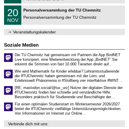
u
.
m
2
T
f
2
20
Personalversammlung der TU Chemnitz
0
U
ü
0
2
C
r
Personalversammlung der TU Chemnitz
.
6
NOV
h
d
1
e
e
1
m
n
.
Veranstaltungskalender
n
w
2
i
i
0
t
s
2
Soziale Medien
z
s
6
e
Die TU Chemnitz hat gemeinsam mit Partnern die App BirdNET
n
Live konzipiert, eine Weiterentwicklung der App „BirdNET“.Sie
s
erkennt die Stimmen von fast 10.000 Tierarten direkt auf…
c
h
Wie wird Mathematik für Kinder erlebbar? Lehramtsstudierende
a
der #TUChemnitz haben gemeinsam mit der Lern- und
f
Erlebniswelt Phänomenia in #Stollberg vier inter#aktive #MINT…
t
l
[RE: mastodon.social/@tuc_urz] Nutzer der digitalen Dienste der
i
#TUChemnitz finden hier schnelle und verständliche Hilfe.
c
Besonders praktisch für Studierende und Beschäftigte der…
h
e
Für einen optimalen Studienstart im Wintersemester 2026/2027
n
bietet die #TUChemnitz vielfältige Unterstützungsmöglichkeiten.
N
Von Informationen im Internet zur Online…
a
c
Verbinde dich mit uns:
h