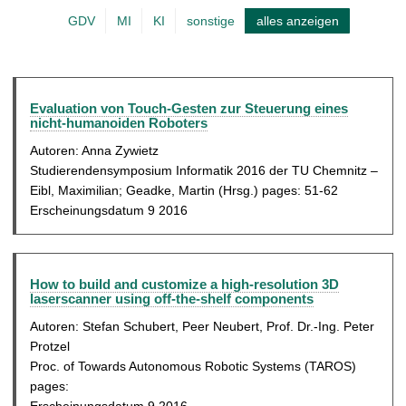
u
t
GDV
MI
KI
sonstige
alles anzeigen
A
e
k
l
t
l
u
e
Evaluation von Touch-Gesten zur Steuerung eines
nicht-humanoiden Roboters
e
S
l
Autoren: Anna Zywietz
e
Studierendensymposium Informatik 2016 der TU Chemnitz –
l
i
Eibl, Maximilian; Geadke, Martin (Hrsg.) pages: 51-62
e
t
Erscheinungsdatum 9 2016
S
e
e
i
How to build and customize a high-resolution 3D
laserscanner using off-the-shelf components
t
Autoren: Stefan Schubert, Peer Neubert, Prof. Dr.-Ing. Peter
e
Protzel
Proc. of Towards Autonomous Robotic Systems (TAROS)
pages: