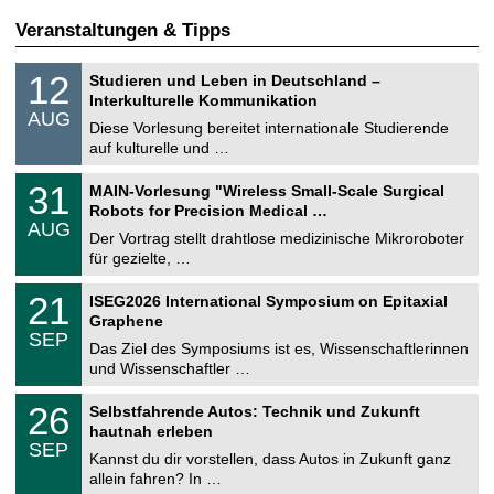
Veranstaltungen & Tipps
S
1
12
Studieren und Leben in Deutschland –
o
2
Interkulturelle Kommunikation
n
.
AUG
s
0
Diese Vorlesung bereitet internationale Studierende
t
8
auf kulturelle und …
i
.
g
2
T
e
3
31
MAIN-Vorlesung "Wireless Small-Scale Surgical
0
U
1
2
Robots for Precision Medical …
C
.
6
AUG
h
0
Der Vortrag stellt drahtlose medizinische Mikroroboter
e
8
für gezielte, …
m
.
n
2
T
i
2
21
ISEG2026 International Symposium on Epitaxial
0
U
t
1
2
Graphene
C
z
.
6
SEP
h
0
Das Ziel des Symposiums ist es, Wissenschaftlerinnen
e
9
und Wissenschaftler …
m
.
n
2
T
i
2
26
Selbstfahrende Autos: Technik und Zukunft
0
U
t
6
2
hautnah erleben
C
z
.
6
SEP
h
0
Kannst du dir vorstellen, dass Autos in Zukunft ganz
e
9
allein fahren? In …
m
.