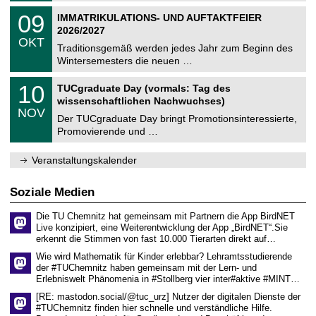
n
2
T
i
0
09
IMMATRIKULATIONS- UND AUFTAKTFEIER
0
U
t
9
2
2026/2027
C
z
.
6
OKT
h
1
Traditionsgemäß werden jedes Jahr zum Beginn des
e
0
Wintersemesters die neuen …
m
.
n
2
Z
i
1
10
TUCgraduate Day (vormals: Tag des
0
e
t
0
2
wissenschaftlichen Nachwuchses)
n
z
.
6
NOV
t
1
Der TUCgraduate Day bringt Promotionsinteressierte,
r
1
Promovierende und …
u
.
m
2
f
0
Veranstaltungskalender
ü
2
r
6
d
Soziale Medien
e
n
Die TU Chemnitz hat gemeinsam mit Partnern die App BirdNET
w
Live konzipiert, eine Weiterentwicklung der App „BirdNET“.Sie
i
erkennt die Stimmen von fast 10.000 Tierarten direkt auf…
s
s
Wie wird Mathematik für Kinder erlebbar? Lehramtsstudierende
e
der #TUChemnitz haben gemeinsam mit der Lern- und
n
Erlebniswelt Phänomenia in #Stollberg vier inter#aktive #MINT…
s
c
[RE: mastodon.social/@tuc_urz] Nutzer der digitalen Dienste der
h
#TUChemnitz finden hier schnelle und verständliche Hilfe.
a