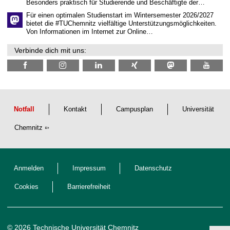
Besonders praktisch für Studierende und Beschäftigte der…
f
t
Für einen optimalen Studienstart im Wintersemester 2026/2027
l
bietet die #TUChemnitz vielfältige Unterstützungsmöglichkeiten.
i
Von Informationen im Internet zur Online…
c
h
Verbinde dich mit uns:
e
n
N
a
c
h
w
u
Notfall
Kontakt
Campusplan
Universität
c
h
Chemnitz
s
Anmelden
Impressum
Datenschutz
Cookies
Barrierefreiheit
© 2026 Technische Universität Chemnitz