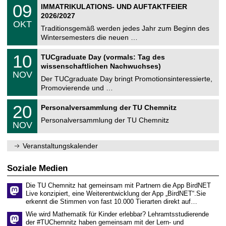
T
i
0
09
IMMATRIKULATIONS- UND AUFTAKTFEIER
0
U
t
9
2
2026/2027
C
z
.
6
OKT
h
1
Traditionsgemäß werden jedes Jahr zum Beginn des
e
0
Wintersemesters die neuen …
m
.
n
2
Z
i
1
10
TUCgraduate Day (vormals: Tag des
0
e
t
0
2
wissenschaftlichen Nachwuchses)
n
z
.
6
NOV
t
1
Der TUCgraduate Day bringt Promotionsinteressierte,
r
1
Promovierende und …
u
.
m
2
T
f
2
20
Personalversammlung der TU Chemnitz
0
U
ü
0
2
C
r
Personalversammlung der TU Chemnitz
.
6
NOV
h
d
1
e
e
1
m
n
.
Veranstaltungskalender
n
w
2
i
i
0
t
s
2
Soziale Medien
z
s
6
e
Die TU Chemnitz hat gemeinsam mit Partnern die App BirdNET
n
Live konzipiert, eine Weiterentwicklung der App „BirdNET“.Sie
s
erkennt die Stimmen von fast 10.000 Tierarten direkt auf…
c
h
Wie wird Mathematik für Kinder erlebbar? Lehramtsstudierende
a
der #TUChemnitz haben gemeinsam mit der Lern- und
f