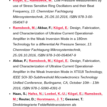
Kögel, E.
;
Ramsbeck, M.
: Low Pressure Measurement by
use of Stress Sensitive Ring Oscillators and their Beat
Frequency,
13. Chemnitzer Fachtagung
Mikrosystemtechnik, 25./26.10.2016, ISBN 978-3-00-
054047-9
Ramsbeck, M.
; Akbar, F.;
Kögel, E.
: Design, Fabrication,
and Characterization of Ultralow Current Operational-
Amplifier in the Weak Inversion Mode in a 180nm
Technology for a differential Air Pressure Sensor,
13.
Chemnitzer Fachtagung Mikrosystemtechnik,
25./26.10.2016, ISBN 978-3-00-054047-9
Akbar, F.;
Ramsbeck, M.
;
Kögel, E.
: Design, Fabrication,
and Characterization of Ultralow Current Operational-
Amplifier in the Weak Inversion Mode in XT018 Technology,
IEEE SOI-3D-Subthreshold Microelectronics Technology
Unified Conference, Burlingame, CA, October 10th - 13th
2016, ISBN 978-1-5090-4391-0
Haas, S.;
Hafez, N.
;
Loebel, K.-U.
;
Kögel, E.
;
Ramsbeck,
M.
; Reuter, D.;
Horstmann, J. T.
; Gessner, T.
:
Direktintegrierte Feldeffekttransistoren als