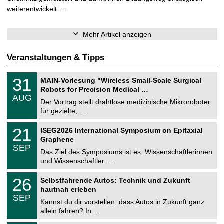
weiterentwickelt …
Mehr Artikel anzeigen
Veranstaltungen & Tipps
T
3
31
MAIN-Vorlesung "Wireless Small-Scale Surgical
U
1
Robots for Precision Medical …
C
.
AUG
h
0
Der Vortrag stellt drahtlose medizinische Mikroroboter
e
8
für gezielte, …
m
.
n
2
T
i
2
21
ISEG2026 International Symposium on Epitaxial
0
U
t
1
2
Graphene
C
z
.
6
SEP
h
0
Das Ziel des Symposiums ist es, Wissenschaftlerinnen
e
9
und Wissenschaftler …
m
.
n
2
T
i
2
26
Selbstfahrende Autos: Technik und Zukunft
0
U
t
6
2
hautnah erleben
C
z
.
6
SEP
h
0
Kannst du dir vorstellen, dass Autos in Zukunft ganz
e
9
allein fahren? In …
m
.
n
2