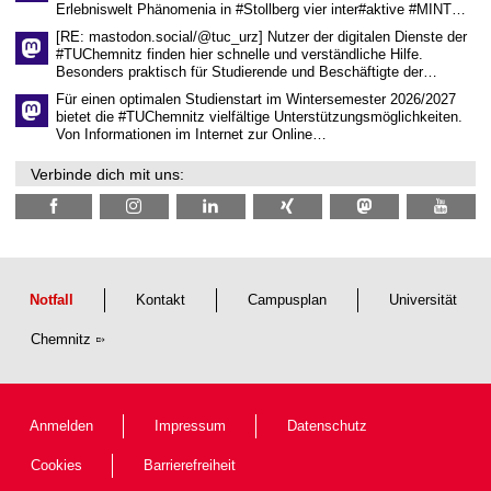
Erlebniswelt Phänomenia in #Stollberg vier inter#aktive #MINT…
t
l
[RE: mastodon.social/@tuc_urz] Nutzer der digitalen Dienste der
i
#TUChemnitz finden hier schnelle und verständliche Hilfe.
c
Besonders praktisch für Studierende und Beschäftigte der…
h
e
Für einen optimalen Studienstart im Wintersemester 2026/2027
n
bietet die #TUChemnitz vielfältige Unterstützungsmöglichkeiten.
N
Von Informationen im Internet zur Online…
a
c
Verbinde dich mit uns:
h
w
u
c
h
s
Notfall
Kontakt
Campusplan
Universität
Chemnitz
Anmelden
Impressum
Datenschutz
Cookies
Barrierefreiheit