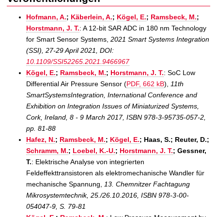
Hofmann, A.
;
Käberlein, A.
;
Kögel, E.
;
Ramsbeck, M.
;
Horstmann, J. T.
: A 12-bit SAR ADC in 180 nm Technology
for Smart Sensor Systems,
2021 Smart Systems Integration
(SSI), 27-29 April 2021, DOI:
10.1109/SSI52265.2021.9466967
Kögel, E.
;
Ramsbeck, M.
;
Horstmann, J. T.
: SoC Low
Differential Air Pressure Sensor (
PDF, 662 kB
),
11th
SmartSystemsIntegration, International Conference and
Exhibition on Integration Issues of Miniaturized Systems,
Cork, Ireland, 8 - 9 March 2017, ISBN 978-3-95735-057-2,
pp. 81-88
Hafez, N.
;
Ramsbeck, M.
;
Kögel, E.
; Haas, S.; Reuter, D.;
Schramm, M.
;
Loebel, K.-U.
;
Horstmann, J. T.
; Gessner,
T.
: Elektrische Analyse von integrierten
Feldeffekttransistoren als elektromechanische Wandler für
mechanische Spannung,
13. Chemnitzer Fachtagung
Mikrosystemtechnik, 25./26.10.2016, ISBN 978-3-00-
054047-9, S. 79-81