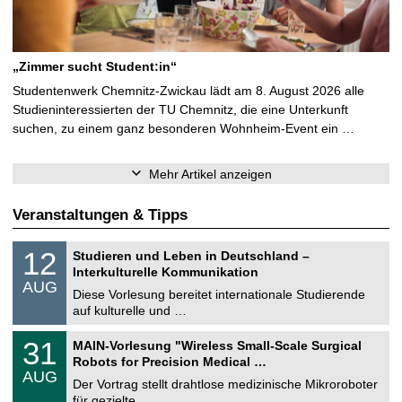
„Zimmer sucht Student:in“
Studentenwerk Chemnitz-Zwickau lädt am 8. August 2026 alle
Studieninteressierten der TU Chemnitz, die eine Unterkunft
suchen, zu einem ganz besonderen Wohnheim-Event ein …
Mehr Artikel anzeigen
Veranstaltungen & Tipps
S
1
12
Studieren und Leben in Deutschland –
o
2
Interkulturelle Kommunikation
n
.
AUG
s
0
Diese Vorlesung bereitet internationale Studierende
t
8
auf kulturelle und …
i
.
g
2
T
e
3
31
MAIN-Vorlesung "Wireless Small-Scale Surgical
0
U
1
2
Robots for Precision Medical …
C
.
6
AUG
h
0
Der Vortrag stellt drahtlose medizinische Mikroroboter
e
8
für gezielte, …