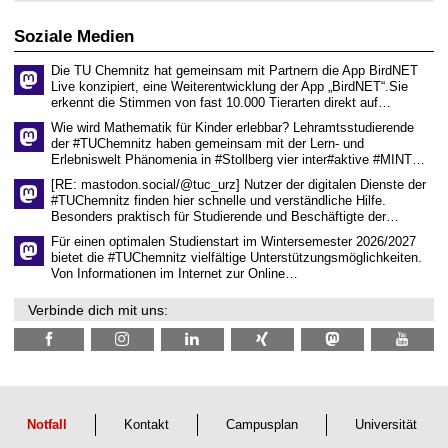
2
r
6
d
Soziale Medien
e
n
Die TU Chemnitz hat gemeinsam mit Partnern die App BirdNET
w
Live konzipiert, eine Weiterentwicklung der App „BirdNET“.Sie
i
erkennt die Stimmen von fast 10.000 Tierarten direkt auf…
s
s
Wie wird Mathematik für Kinder erlebbar? Lehramtsstudierende
e
der #TUChemnitz haben gemeinsam mit der Lern- und
n
Erlebniswelt Phänomenia in #Stollberg vier inter#aktive #MINT…
s
c
[RE: mastodon.social/@tuc_urz] Nutzer der digitalen Dienste der
h
#TUChemnitz finden hier schnelle und verständliche Hilfe.
a
Besonders praktisch für Studierende und Beschäftigte der…
f
t
Für einen optimalen Studienstart im Wintersemester 2026/2027
l
bietet die #TUChemnitz vielfältige Unterstützungsmöglichkeiten.
i
Von Informationen im Internet zur Online…
c
h
Verbinde dich mit uns:
e
n
N
a
c
h
w
u
Notfall
Kontakt
Campusplan
Universität
c