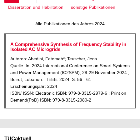
t
e
Dissertation und Habilitation
sonstige Publikationen
k
l
t
l
Alle Publikationen des Jahres 2024
u
e
e
S
l
A Comprehensive Synthesis of Frequency Stability in
e
Isolated AC Microgrids
l
i
Autoren: Abedini, Fatemeh*; Teuscher, Jens
e
t
Quelle: In: 2024 International Conference on Smart Systems
S
and Power Management (IC2SPM), 28-29 November 2024 ,
e
e
Beirut, Lebanon. - IEEE. 2024, S. 56 - 61
Erscheinungsjahr: 2024
i
ISBN/ ISSN: Electronic ISBN: 979-8-3315-2979-6 ; Print on
t
Demand(PoD) ISBN: 979-8-3315-2980-2
e
TUCaktuell