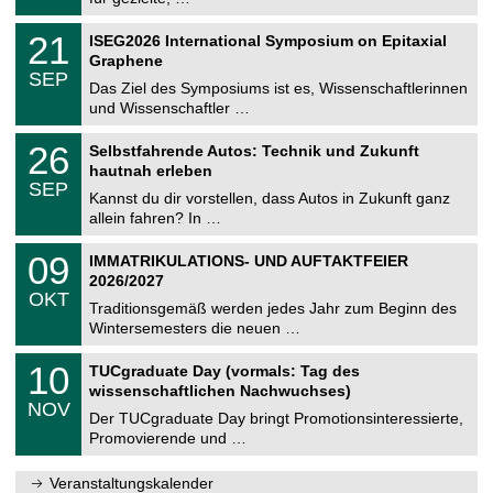
m
.
n
2
T
i
2
21
ISEG2026 International Symposium on Epitaxial
0
U
t
1
2
Graphene
C
z
.
6
SEP
h
0
Das Ziel des Symposiums ist es, Wissenschaftlerinnen
e
9
und Wissenschaftler …
m
.
n
2
T
i
2
26
Selbstfahrende Autos: Technik und Zukunft
0
U
t
6
2
hautnah erleben
C
z
.
6
SEP
h
0
Kannst du dir vorstellen, dass Autos in Zukunft ganz
e
9
allein fahren? In …
m
.
n
2
T
i
0
09
IMMATRIKULATIONS- UND AUFTAKTFEIER
0
U
t
9
2
2026/2027
C
z
.
6
OKT
h
1
Traditionsgemäß werden jedes Jahr zum Beginn des
e
0
Wintersemesters die neuen …
m
.
n
2
Z
i
1
10
TUCgraduate Day (vormals: Tag des
0
e
t
0
2
wissenschaftlichen Nachwuchses)
n
z
.
6
NOV
t
1
Der TUCgraduate Day bringt Promotionsinteressierte,
r
1
Promovierende und …
u
.
m
2
f
0
Veranstaltungskalender
ü