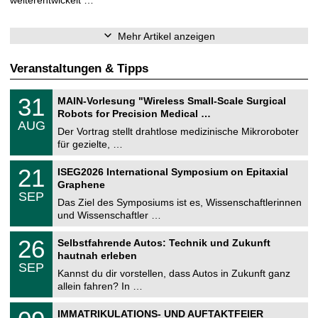
weiterentwickelt …
Mehr Artikel anzeigen
Veranstaltungen & Tipps
T
3
31
MAIN-Vorlesung "Wireless Small-Scale Surgical
U
1
Robots for Precision Medical …
C
.
AUG
h
0
Der Vortrag stellt drahtlose medizinische Mikroroboter
e
8
für gezielte, …
m
.
n
2
T
i
2
21
ISEG2026 International Symposium on Epitaxial
0
U
t
1
2
Graphene
C
z
.
6
SEP
h
0
Das Ziel des Symposiums ist es, Wissenschaftlerinnen
e
9
und Wissenschaftler …
m
.
n
2
T
i
2
26
Selbstfahrende Autos: Technik und Zukunft
0
U
t
6
2
hautnah erleben
C
z
.
6
SEP
h
0
Kannst du dir vorstellen, dass Autos in Zukunft ganz
e
9
allein fahren? In …
m
.
n
2
T
i
0
IMMATRIKULATIONS- UND AUFTAKTFEIER
0
U