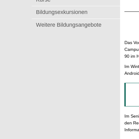
t
Bildungsexkursionen
Weitere Bildungsangebote
Das Vo
Campus
90 im 
Im Win
Android
Im Sen
den Re
Informa