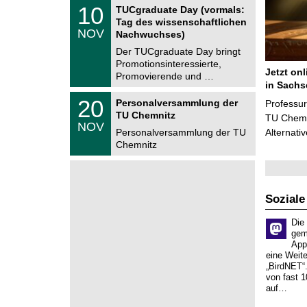
Z
t
1
10
2
TUCgraduate Day (vormals:
e
z
0
6
Tag des wissenschaftlichen
n
.
NOV
t
Nachwuchses)
1
r
1
Der TUCgraduate Day bringt
u
.
Promotionsinteressierte,
m
2
Jetzt on
f
Promovierende und …
0
ü
in Sachs
2
r
T
6
2
20
Personalversammlung der
Professu
d
U
0
TU Chemnitz
e
C
TU Chemni
.
NOV
n
h
1
Personalversammlung der TU
Alternati
w
e
1
Chemnitz
i
m
.
s
n
2
s
i
0
e
t
2
n
z
6
s
Soziale
c
h
Die
a
gem
f
App
t
eine Weit
l
„BirdNET“
i
von fast 1
c
auf…
h
e