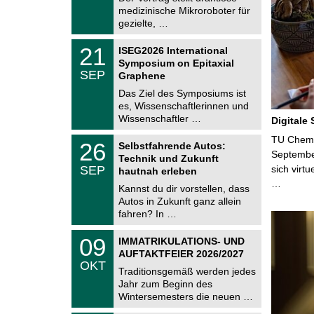
m
.
medizinische Mikroroboter für
n
2
i
gezielte, …
0
t
2
z
T
6
2
21
ISEG2026 International
U
1
Symposium on Epitaxial
C
.
SEP
h
Graphene
0
e
9
Das Ziel des Symposiums ist
m
.
es, Wissenschaftlerinnen und
n
2
i
Wissenschaftler …
Digitale
0
t
2
z
T
TU Chemni
6
2
26
Selbstfahrende Autos:
U
6
Septembe
Technik und Zukunft
C
.
SEP
sich virt
h
hautnah erleben
0
e
…
9
Kannst du dir vorstellen, dass
m
.
Autos in Zukunft ganz allein
n
2
i
fahren? In …
0
t
2
z
T
6
0
09
IMMATRIKULATIONS- UND
U
9
AUFTAKTFEIER 2026/2027
C
.
OKT
h
1
Traditionsgemäß werden jedes
e
0
Jahr zum Beginn des
m
.
Wintersemesters die neuen …
n
2
i
0