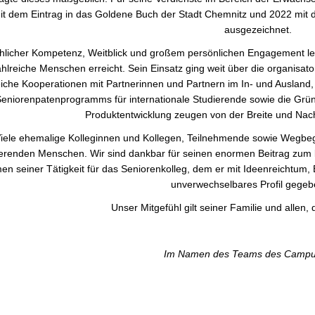
it dem Eintrag in das Goldene Buch der Stadt Chemnitz und 2022 mit 
ausgezeichnet.
hlicher Kompetenz, Weitblick und großem persönlichen Engagement leg
hlreiche Menschen erreicht. Sein Einsatz ging weit über die organisat
iche Kooperationen mit Partnerinnen und Partnern im In- und Ausland, 
eniorenpatenprogramms für internationale Studierende sowie die Grün
Produktentwicklung zeugen von der Breite und Nach
iele ehemalige Kolleginnen und Kollegen, Teilnehmende sowie Wegbegle
rierenden Menschen. Wir sind dankbar für seinen enormen Beitrag zum
n seiner Tätigkeit für das Seniorenkolleg, dem er mit Ideenreichtum, 
unverwechselbares Profil gegeb
Unser Mitgefühl gilt seiner Familie und allen,
Im Namen des Teams des Campu