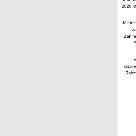
2020 m
Mit fac
za
Zahlre
S
V
inspi
Rahme