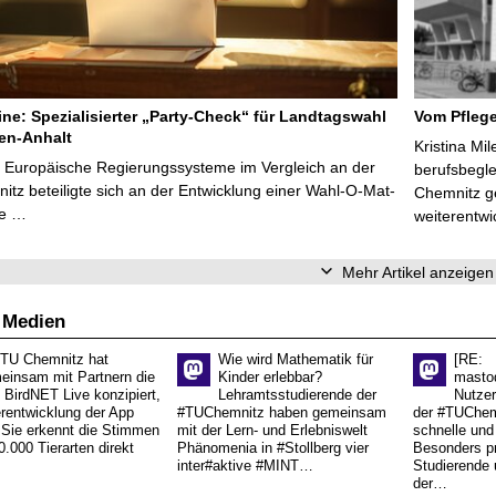
line: Spezialisierter „Party-Check“ für Landtagswahl
Vom Pfleg
en-Anhalt
Kristina Mi
r Europäische Regierungssysteme im Vergleich an der
berufsbegl
tz beteiligte sich an der Entwicklung einer Wahl-O-Mat-
Chemnitz ge
ve …
weiterentwi
Mehr Artikel anzeigen
 Medien
 TU Chemnitz hat
Wie wird Mathematik für
[RE:
einsam mit Partnern die
Kinder erlebbar?
masto
 BirdNET Live konzipiert,
Lehramtsstudierende der
Nutzer
erentwicklung der App
#TUChemnitz haben gemeinsam
der #TUChemn
.Sie erkennt die Stimmen
mit der Lern- und Erlebniswelt
schnelle und 
0.000 Tierarten direkt
Phänomenia in #Stollberg vier
Besonders pr
inter#aktive #MINT…
Studierende 
der…