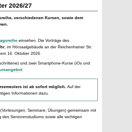
er 2026/27
gsreihe, verschiedenen Kursen, sowie dem
men.
ragsreihe
einsehen.
Die Vorträge des
Uhr
, im Hörsaalgebäude an der Reichenhainer Str.
 dem 16. Oktober 2026.
schrittene) und zwei Smartphone-Kurse (iOs und
ursangebot
.
rsemesters ist ab sofort möglich.
Auf der
htigen Informationen dazu.
en (Vorlesungen, Seminare, Übungen) gemeinsam mit
des Seniorenstudiums sowie alle wichtigen