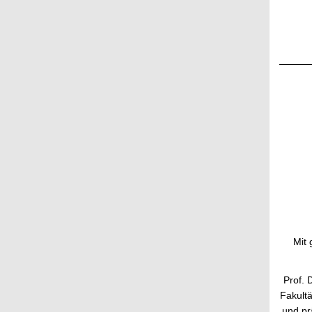
Mit 
Prof. 
Fakultä
und pr