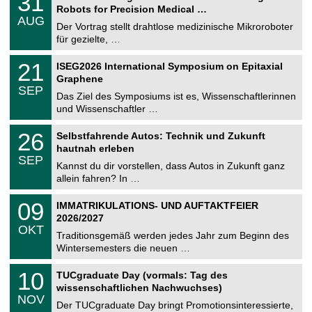
31
U
1
Robots for Precision Medical …
C
.
AUG
h
0
Der Vortrag stellt drahtlose medizinische Mikroroboter
e
8
für gezielte, …
m
.
n
2
T
i
2
21
ISEG2026 International Symposium on Epitaxial
0
U
t
1
2
Graphene
C
z
.
6
SEP
h
0
Das Ziel des Symposiums ist es, Wissenschaftlerinnen
e
9
und Wissenschaftler …
m
.
n
2
T
i
2
26
Selbstfahrende Autos: Technik und Zukunft
0
U
t
6
2
hautnah erleben
C
z
.
6
SEP
h
0
Kannst du dir vorstellen, dass Autos in Zukunft ganz
e
9
allein fahren? In …
m
.
n
2
T
i
0
09
IMMATRIKULATIONS- UND AUFTAKTFEIER
0
U
t
9
2
2026/2027
C
z
.
6
OKT
h
1
Traditionsgemäß werden jedes Jahr zum Beginn des
e
0
Wintersemesters die neuen …
m
.
n
2
Z
i
1
10
TUCgraduate Day (vormals: Tag des
0
e
t
0
2
wissenschaftlichen Nachwuchses)
n
z
.
6
NOV
t
1
Der TUCgraduate Day bringt Promotionsinteressierte,
r