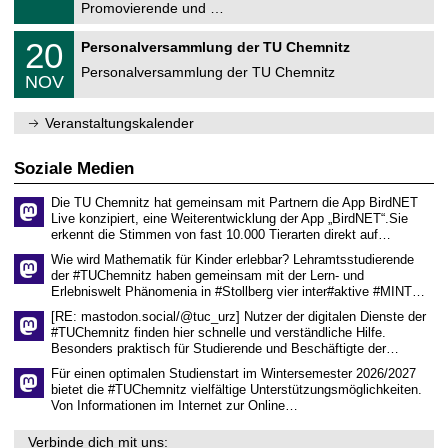
1
Promovierende und …
u
.
m
2
T
f
2
20
Personalversammlung der TU Chemnitz
0
U
ü
0
2
C
r
Personalversammlung der TU Chemnitz
.
6
NOV
h
d
1
e
e
1
m
n
.
Veranstaltungskalender
n
w
2
i
i
0
t
s
2
Soziale Medien
z
s
6
e
Die TU Chemnitz hat gemeinsam mit Partnern die App BirdNET
n
Live konzipiert, eine Weiterentwicklung der App „BirdNET“.Sie
s
erkennt die Stimmen von fast 10.000 Tierarten direkt auf…
c
h
Wie wird Mathematik für Kinder erlebbar? Lehramtsstudierende
a
der #TUChemnitz haben gemeinsam mit der Lern- und
f
Erlebniswelt Phänomenia in #Stollberg vier inter#aktive #MINT…
t
l
[RE: mastodon.social/@tuc_urz] Nutzer der digitalen Dienste der
i
#TUChemnitz finden hier schnelle und verständliche Hilfe.
c
Besonders praktisch für Studierende und Beschäftigte der…
h
e
Für einen optimalen Studienstart im Wintersemester 2026/2027
n
bietet die #TUChemnitz vielfältige Unterstützungsmöglichkeiten.
N
Von Informationen im Internet zur Online…
a
c
Verbinde dich mit uns:
h