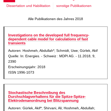
t
u
Dissertation und Habilitation
sonstige Publikationen
k
e
t
l
Alle Publikationen des Jahres 2018
u
l
e
e
l
Investigations on the developed full frequency-
S
dependent cable model for calculations of fast
l
transients
e
e
Autoren: Hoshmeh, Abdullah*; Schmidt, Uwe; Gürlek, Akif
i
S
Quelle: In: Energies. - Schweiz : MDPI AG. - 11.2018, 9,
t
2390
e
e
Erscheinungsjahr: 2018
i
ISSN 1996-1073
t
e
Stochastische Beschreibung des
Durchschlagverhaltens für die Spitze-Spitze-
Elektrodenanordnung bei Blitzspannung
Autoren: Gürlek, Akif*; Shirvani, Ali; Hoshmeh, Abdullah;