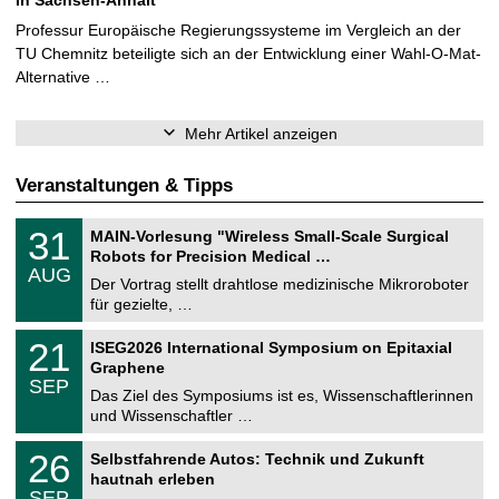
in Sachsen-Anhalt
Professur Europäische Regierungssysteme im Vergleich an der
TU Chemnitz beteiligte sich an der Entwicklung einer Wahl-O-Mat-
Alternative …
Mehr Artikel anzeigen
Veranstaltungen & Tipps
T
3
31
MAIN-Vorlesung "Wireless Small-Scale Surgical
U
1
Robots for Precision Medical …
C
.
AUG
h
0
Der Vortrag stellt drahtlose medizinische Mikroroboter
e
8
für gezielte, …
m
.
n
2
T
i
2
21
ISEG2026 International Symposium on Epitaxial
0
U
t
1
2
Graphene
C
z
.
6
SEP
h
0
Das Ziel des Symposiums ist es, Wissenschaftlerinnen
e
9
und Wissenschaftler …
m
.
n
2
T
i
2
26
Selbstfahrende Autos: Technik und Zukunft
0
U
t
6
2
hautnah erleben
C
z
.
6
SEP
h