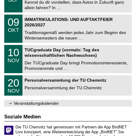
0
Kannst du dir vorstellen, dass Autos in Zukunft ganz
e
9
allein fahren? In …
m
.
n
2
T
i
0
09
IMMATRIKULATIONS- UND AUFTAKTFEIER
0
U
t
9
2
2026/2027
C
z
.
6
OKT
h
1
Traditionsgemäß werden jedes Jahr zum Beginn des
e
0
Wintersemesters die neuen …
m
.
n
2
Z
i
1
10
TUCgraduate Day (vormals: Tag des
0
e
t
0
2
wissenschaftlichen Nachwuchses)
n
z
.
6
NOV
t
1
Der TUCgraduate Day bringt Promotionsinteressierte,
r
1
Promovierende und …
u
.
m
2
T
f
2
20
Personalversammlung der TU Chemnitz
0
U
ü
0
2
C
r
Personalversammlung der TU Chemnitz
.
6
NOV
h
d
1
e
e
1
m
n
.
Veranstaltungskalender
n
w
2
i
i
0
t
s
2
Soziale Medien
z
s
6
e
Die TU Chemnitz hat gemeinsam mit Partnern die App BirdNET
n
Live konzipiert, eine Weiterentwicklung der App „BirdNET“.Sie
s