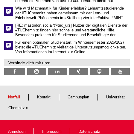
erkennt die Stimmen von fast 10.000 Tierarten direkt auf…
c
h
Wie wird Mathematik für Kinder erlebbar? Lehramtsstudierende
a
der #TUChemnitz haben gemeinsam mit der Lern- und
f
Erlebniswelt Phänomenia in #Stollberg vier inter#aktive #MINT…
t
l
[RE: mastodon.social/@tuc_urz] Nutzer der digitalen Dienste der
i
#TUChemnitz finden hier schnelle und verständliche Hilfe.
c
Besonders praktisch für Studierende und Beschäftigte der…
h
e
Für einen optimalen Studienstart im Wintersemester 2026/2027
n
bietet die #TUChemnitz vielfältige Unterstützungsmöglichkeiten.
N
Von Informationen im Internet zur Online…
a
c
Verbinde dich mit uns:
h
w
u
c
h
s
Notfall
Kontakt
Campusplan
Universität
Chemnitz
Anmelden
Impressum
Datenschutz