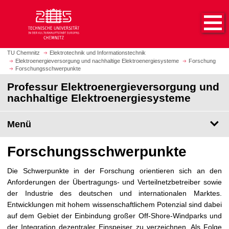
S
S
t
p
a
r
r
i
t
n
TU Chemnitz
Elektrotechnik und Informationstechnik
s
Elektroenergieversorgung und nachhaltige Elektroenergiesysteme
Forschung
g
Forschungsschwerpunkte
e
e
i
Professur Elektroenergieversorgung und
z
t
nachhaltige Elektroenergiesysteme
u
e
m
a
H
Menü
u
a
f
u
Forschungsschwerpunkte
r
p
u
t
Die Schwerpunkte in der Forschung orientieren sich an den
f
i
Anforderungen der Übertragungs- und Verteilnetzbetreiber sowie
e
n
der Industrie des deutschen und internationalen Marktes.
n
h
Entwicklungen mit hohem wissenschaftlichem Potenzial sind dabei
a
auf dem Gebiet der Einbindung großer Off-Shore-Windparks und
l
der Integration dezentraler Einspeiser zu verzeichnen. Als Folge