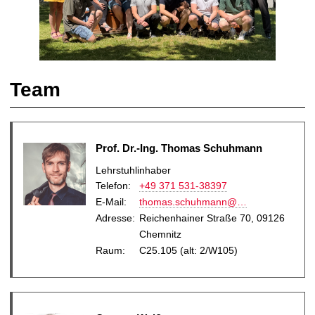
t
Team
Prof. Dr.-Ing. Thomas Schuhmann
Lehrstuhlinhaber
Telefon:
+49 371 531-38397
E-Mail
:
thomas.schuhmann@…
Adresse:
Reichenhainer Straße 70, 09126
Chemnitz
Raum:
C25.105 (alt: 2/W105)