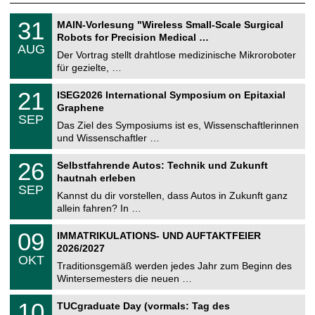
T
3
31
MAIN-Vorlesung "Wireless Small-Scale Surgical
U
1
Robots for Precision Medical …
C
.
AUG
h
0
Der Vortrag stellt drahtlose medizinische Mikroroboter
e
8
für gezielte, …
m
.
n
2
T
i
2
21
ISEG2026 International Symposium on Epitaxial
0
U
t
1
2
Graphene
C
z
.
6
SEP
h
0
Das Ziel des Symposiums ist es, Wissenschaftlerinnen
e
9
und Wissenschaftler …
m
.
n
2
T
i
2
26
Selbstfahrende Autos: Technik und Zukunft
0
U
t
6
2
hautnah erleben
C
z
.
6
SEP
h
0
Kannst du dir vorstellen, dass Autos in Zukunft ganz
e
9
allein fahren? In …
m
.
n
2
T
i
0
09
IMMATRIKULATIONS- UND AUFTAKTFEIER
0
U
t
9
2
2026/2027
C
z
.
6
OKT
h
1
Traditionsgemäß werden jedes Jahr zum Beginn des
e
0
Wintersemesters die neuen …
m
.
n
2
Z
i
1
10
TUCgraduate Day (vormals: Tag des
0
e
t
0