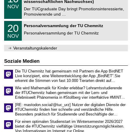
2
wissenschaftlichen Nachwuchses)
n
z
.
6
NOV
t
1
Der TUCgraduate Day bringt Promotionsinteressierte,
r
1
Promovierende und …
u
.
m
2
T
f
2
20
Personalversammlung der TU Chemnitz
0
U
ü
0
2
C
r
Personalversammlung der TU Chemnitz
.
6
NOV
h
d
1
e
e
1
m
n
.
Veranstaltungskalender
n
w
2
i
i
0
t
s
2
Soziale Medien
z
s
6
e
Die TU Chemnitz hat gemeinsam mit Partnern die App BirdNET
n
Live konzipiert, eine Weiterentwicklung der App „BirdNET“.Sie
s
erkennt die Stimmen von fast 10.000 Tierarten direkt auf…
c
h
Wie wird Mathematik für Kinder erlebbar? Lehramtsstudierende
a
der #TUChemnitz haben gemeinsam mit der Lern- und
f
Erlebniswelt Phänomenia in #Stollberg vier inter#aktive #MINT…
t
l
[RE: mastodon.social/@tuc_urz] Nutzer der digitalen Dienste der
i
#TUChemnitz finden hier schnelle und verständliche Hilfe.
c
Besonders praktisch für Studierende und Beschäftigte der…
h
e
Für einen optimalen Studienstart im Wintersemester 2026/2027
n
bietet die #TUChemnitz vielfältige Unterstützungsmöglichkeiten.
N
Von Informationen im Internet zur Online…