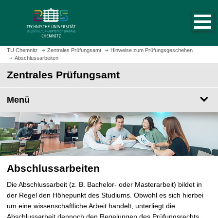
S
S
t
p
a
r
r
i
t
n
TU Chemnitz
Zentrales Prüfungsamt
Hinweise zum Prüfungsgeschehen
s
Abschlussarbeiten
g
e
e
Zentrales Prüfungsamt
i
z
t
u
Menü
e
m
a
H
u
a
f
u
r
p
u
t
f
Abschlussarbeiten
i
e
n
Die Abschlussarbeit (z. B. Bachelor- oder Masterarbeit) bildet in
n
h
der Regel den Höhepunkt des Studiums. Obwohl es sich hierbei
a
um eine wissenschaftliche Arbeit handelt, unterliegt die
l
Abschlussarbeit dennoch den Regelungen des Prüfungsrechts.