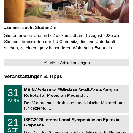
„Zimmer sucht Student:in“
Studentenwerk Chemnitz-Zwickau lädt am 8. August 2026 alle
Studieninteressierten der TU Chemnitz, die eine Unterkunft
suchen, zu einem ganz besonderen Wohnheim-Event ein …
Mehr Artikel anzeigen
Veranstaltungen & Tipps
T
3
31
MAIN-Vorlesung "Wireless Small-Scale Surgical
U
1
Robots for Precision Medical …
C
.
AUG
h
0
Der Vortrag stellt drahtlose medizinische Mikroroboter
e
8
für gezielte, …
m
.
n
2
T
i
2
21
ISEG2026 International Symposium on Epitaxial
0
U
t
1
2
Graphene
C
z
.
6
SEP
h
0
Das Ziel des Symposiums ist es, Wissenschaftlerinnen