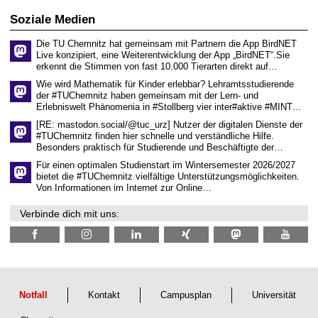
i
i
0
t
s
2
Soziale Medien
z
s
6
e
Die TU Chemnitz hat gemeinsam mit Partnern die App BirdNET
n
Live konzipiert, eine Weiterentwicklung der App „BirdNET“.Sie
s
erkennt die Stimmen von fast 10.000 Tierarten direkt auf…
c
h
Wie wird Mathematik für Kinder erlebbar? Lehramtsstudierende
a
der #TUChemnitz haben gemeinsam mit der Lern- und
f
Erlebniswelt Phänomenia in #Stollberg vier inter#aktive #MINT…
t
l
[RE: mastodon.social/@tuc_urz] Nutzer der digitalen Dienste der
i
#TUChemnitz finden hier schnelle und verständliche Hilfe.
c
Besonders praktisch für Studierende und Beschäftigte der…
h
e
Für einen optimalen Studienstart im Wintersemester 2026/2027
n
bietet die #TUChemnitz vielfältige Unterstützungsmöglichkeiten.
N
Von Informationen im Internet zur Online…
a
c
Verbinde dich mit uns:
h
w
u
c
h
s
Notfall
Kontakt
Campusplan
Universität