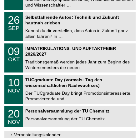
e
9
und Wissenschaftler …
m
.
n
2
T
i
2
26
Selbstfahrende Autos: Technik und Zukunft
0
U
t
6
2
hautnah erleben
C
z
.
6
SEP
h
0
Kannst du dir vorstellen, dass Autos in Zukunft ganz
e
9
allein fahren? In …
m
.
n
2
T
i
0
09
IMMATRIKULATIONS- UND AUFTAKTFEIER
0
U
t
9
2
2026/2027
C
z
.
6
OKT
h
1
Traditionsgemäß werden jedes Jahr zum Beginn des
e
0
Wintersemesters die neuen …
m
.
n
2
Z
i
1
10
TUCgraduate Day (vormals: Tag des
0
e
t
0
2
wissenschaftlichen Nachwuchses)
n
z
.
6
NOV
t
1
Der TUCgraduate Day bringt Promotionsinteressierte,
r
1
Promovierende und …
u
.
m
2
T
f
2
20
Personalversammlung der TU Chemnitz
0
U
ü
0
2
C
r
Personalversammlung der TU Chemnitz
.
6
NOV
h
d
1
e
e
1
m
n
.
Veranstaltungskalender
n
w
2