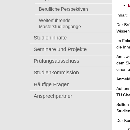
t
Berufliche Perspektiven
Inhalt:
Weiterführende
Der Brü
Masterstudiengänge
Wissens
Studieninhalte
Im Foku
die Inh
Seminare und Projekte
Am zwei
Prüfungsausschuss
dem Sie
einen u
Studienkommission
Anmeld
Häufige Fragen
Auf uns
TU Che
Ansprechpartner
Sollten
Studien
Der Kur