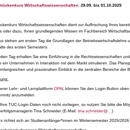
Brückenkurs Wirtschaftswissenschaften
:
29.09. bis 01.10.2025
ckenkurs Wirtschaftswissenschaften dient zur Auffrischung Ihres berei
 oder dazu, Ihnen grundlegendes Wissen im Fachbereich Wirtschaftsw
s stehen am ersten Tag die Grundlagen der Betriebswirtschaftslehre un
alte des ersten Semesters.
ten Tag erhalten Sie eine Einführung in die Rechtswissenschaften und
 ein Unternehmen in Interaktion mit dem Markt simulieren. Das Planspi
mfangreichen und praxisnahen Einblick in die zentralen Bereiche der Be
ung:
erer Lehr- und Lernplattform
OPAL
können Sie den Login-Button oben r
mnitz anzumelden.
 Ihre TUC-Login-Daten noch nicht vorliegen, so nutzen Sie bitte die M
erfolgsmanagerin Tina Schneider (E-Mail:
tina.schneider@…
).
s richtet sich an Studienanfänger*innen im Wintersemester 2025/2026