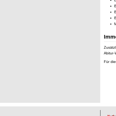
B
B
B
B
M
Imme
Zusätzl
Abitur-
Für die