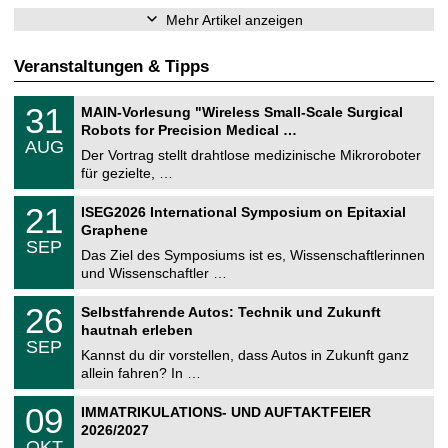
Mehr Artikel anzeigen
Veranstaltungen & Tipps
T
3
31
MAIN-Vorlesung "Wireless Small-Scale Surgical
U
1
Robots for Precision Medical …
C
.
AUG
h
0
Der Vortrag stellt drahtlose medizinische Mikroroboter
e
8
für gezielte, …
m
.
n
2
T
i
2
21
ISEG2026 International Symposium on Epitaxial
0
U
t
1
2
Graphene
C
z
.
6
SEP
h
0
Das Ziel des Symposiums ist es, Wissenschaftlerinnen
e
9
und Wissenschaftler …
m
.
n
2
T
i
2
26
Selbstfahrende Autos: Technik und Zukunft
0
U
t
6
2
hautnah erleben
C
z
.
6
SEP
h
0
Kannst du dir vorstellen, dass Autos in Zukunft ganz
e
9
allein fahren? In …
m
.
n
2
T
i
0
09
IMMATRIKULATIONS- UND AUFTAKTFEIER
0
U
t
9
2
2026/2027
C
z
.
6
OKT
h