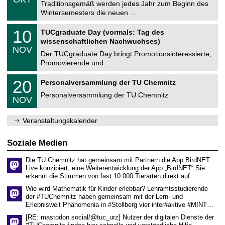
1
Traditionsgemäß werden jedes Jahr zum Beginn des
e
0
Wintersemesters die neuen …
m
.
n
2
Z
i
1
10
TUCgraduate Day (vormals: Tag des
0
e
t
0
2
wissenschaftlichen Nachwuchses)
n
z
.
6
NOV
t
1
Der TUCgraduate Day bringt Promotionsinteressierte,
r
1
Promovierende und …
u
.
m
2
T
f
2
20
Personalversammlung der TU Chemnitz
0
U
ü
0
2
C
r
Personalversammlung der TU Chemnitz
.
6
NOV
h
d
1
e
e
1
m
n
.
Veranstaltungskalender
n
w
2
i
i
0
t
s
2
Soziale Medien
z
s
6
e
Die TU Chemnitz hat gemeinsam mit Partnern die App BirdNET
n
Live konzipiert, eine Weiterentwicklung der App „BirdNET“.Sie
s
erkennt die Stimmen von fast 10.000 Tierarten direkt auf…
c
h
Wie wird Mathematik für Kinder erlebbar? Lehramtsstudierende
a
der #TUChemnitz haben gemeinsam mit der Lern- und
f
Erlebniswelt Phänomenia in #Stollberg vier inter#aktive #MINT…
t
l
[RE: mastodon.social/@tuc_urz] Nutzer der digitalen Dienste der
i