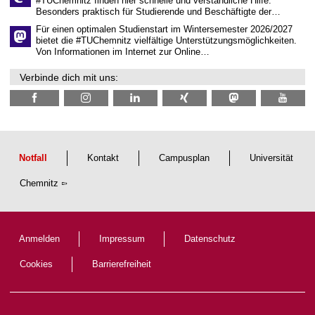
#TUChemnitz finden hier schnelle und verständliche Hilfe.
c
Besonders praktisch für Studierende und Beschäftigte der…
h
e
Für einen optimalen Studienstart im Wintersemester 2026/2027
n
bietet die #TUChemnitz vielfältige Unterstützungsmöglichkeiten.
N
Von Informationen im Internet zur Online…
a
c
Verbinde dich mit uns:
h
w
u
c
h
s
Notfall
Kontakt
Campusplan
Universität
Chemnitz
Anmelden
Impressum
Datenschutz
Cookies
Barrierefreiheit