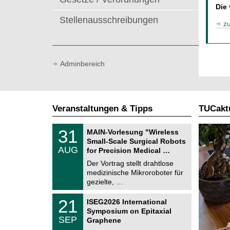
t
Die
Stellenausschreibungen
z
Adminbereich
Veranstaltungen & Tipps
TUCaktu
T
3
31
MAIN-Vorlesung "Wireless
U
1
Small-Scale Surgical Robots
C
.
AUG
h
for Precision Medical …
0
e
8
Der Vortrag stellt drahtlose
m
.
medizinische Mikroroboter für
n
2
i
gezielte, …
0
t
2
z
T
6
2
21
ISEG2026 International
U
1
Symposium on Epitaxial
C
.
SEP
h
Graphene
0
e