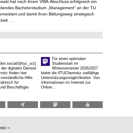
lewski hat nach ihrem VWA-Abschluss erfolgreich ein
eitendes Bachelorstudium „Management“ an der TU
meistert und damit ihren Bildungsweg strategisch
ckelt …
Für einen optimalen
don.social/@tuc_urz]
Studienstart im
 der digitalen Dienste
Wintersemester 2026/2027
itz finden hier
bietet die #TUChemnitz vielfältige
verständliche Hilfe.
Unterstützungsmöglichkeiten. Von
aktisch für
Informationen im Internet zur
und Beschäftigte
Online…
nitz