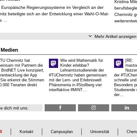
Kristina Mi
r Europäische Regierungssysteme im Vergleich an der
berufsbegl
tz beteiligte sich an der Entwicklung einer Wahl-O-Mat-
Chemnitz ge
ve …
weiterentwi
Mehr Artikel anzeigen
 Medien
 TU Chemnitz hat
Wie wird Mathematik für
[RE:
einsam mit Partnern die
Kinder erlebbar?
masto
 BirdNET Live konzipiert,
Lehramtsstudierende der
Nutzer
erentwicklung der App
#TUChemnitz haben gemeinsam
der #TUChemn
.Sie erkennt die Stimmen
mit der Lern- und Erlebniswelt
schnelle und 
0.000 Tierarten direkt
Phänomenia in #Stollberg vier
Besonders pr
inter#aktive #MINT…
Studierende 
der…
e dich mit uns:
ll
Kontakt
Campusplan
Universität
Chem