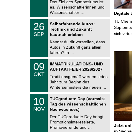
9
Das Ziel des Symposiums ist
m
.
es, Wissenschaftlerinnen und
n
2
i
Wissenschaftler …
Digitale
0
t
2
z
T
TU Chemni
6
2
26
Selbstfahrende Autos:
U
6
Septembe
Technik und Zukunft
C
.
SEP
sich virt
h
hautnah erleben
0
e
…
9
Kannst du dir vorstellen, dass
m
.
Autos in Zukunft ganz allein
n
2
i
fahren? In …
0
t
2
z
T
6
0
09
IMMATRIKULATIONS- UND
U
9
AUFTAKTFEIER 2026/2027
C
.
OKT
h
1
Traditionsgemäß werden jedes
e
0
Jahr zum Beginn des
m
.
Wintersemesters die neuen …
n
2
i
0
Z
t
1
10
2
TUCgraduate Day (vormals:
e
z
0
6
Tag des wissenschaftlichen
n
.
NOV
t
Nachwuchses)
1
r
1
Der TUCgraduate Day bringt
u
.
Promotionsinteressierte,
m
2
Jetzt on
f
Promovierende und …
0
ü
in Sachs