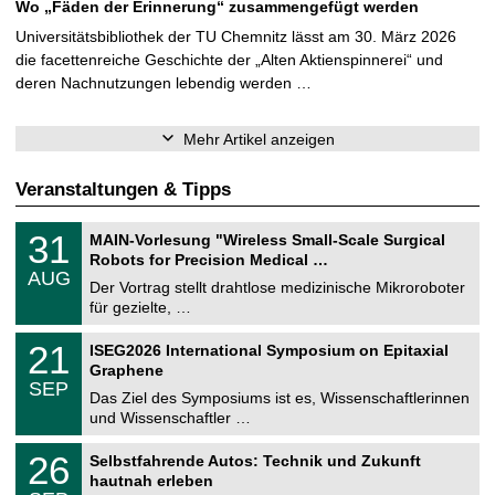
Wo „Fäden der Erinnerung“ zusammengefügt werden
y
t
Universitätsbibliothek der TU Chemnitz lässt am 30. März 2026
die facettenreiche Geschichte der „Alten Aktienspinnerei“ und
l
deren Nachnutzungen lebendig werden …
ö
s
u
Mehr Artikel anzeigen
n
g
Veranstaltungen & Tipps
e
T
n
3
31
MAIN-Vorlesung "Wireless Small-Scale Surgical
U
1
,
Robots for Precision Medical …
C
.
AUG
F
h
0
Der Vortrag stellt drahtlose medizinische Mikroroboter
e
o
8
für gezielte, …
m
.
t
n
2
T
i
2
21
ISEG2026 International Symposium on Epitaxial
o
0
U
t
1
2
Graphene
C
:
z
.
6
SEP
h
0
Das Ziel des Symposiums ist es, Wissenschaftlerinnen
u
e
9
und Wissenschaftler …
m
n
.
n
2
b
T
i
2
26
Selbstfahrende Autos: Technik und Zukunft
0
U
t
e
6
2
hautnah erleben
C
z
.