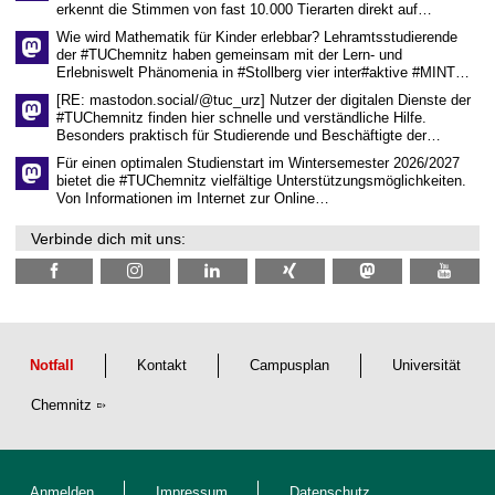
erkennt die Stimmen von fast 10.000 Tierarten direkt auf…
c
h
Wie wird Mathematik für Kinder erlebbar? Lehramtsstudierende
a
der #TUChemnitz haben gemeinsam mit der Lern- und
f
Erlebniswelt Phänomenia in #Stollberg vier inter#aktive #MINT…
t
l
[RE: mastodon.social/@tuc_urz] Nutzer der digitalen Dienste der
i
#TUChemnitz finden hier schnelle und verständliche Hilfe.
c
Besonders praktisch für Studierende und Beschäftigte der…
h
e
Für einen optimalen Studienstart im Wintersemester 2026/2027
n
bietet die #TUChemnitz vielfältige Unterstützungsmöglichkeiten.
N
Von Informationen im Internet zur Online…
a
c
Verbinde dich mit uns:
h
w
u
c
h
s
Notfall
Kontakt
Campusplan
Universität
Chemnitz
Anmelden
Impressum
Datenschutz