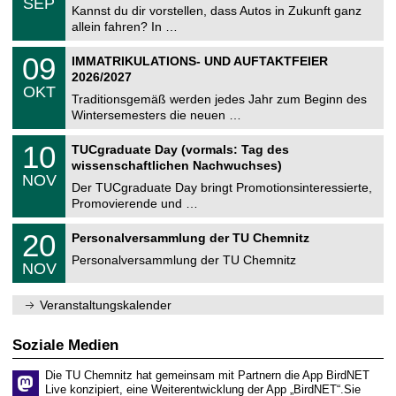
6
k
SEP
h
0
Kannst du dir vorstellen, dass Autos in Zukunft ganz
e
a
9
allein fahren? In …
m
.
n
n
2
T
i
0
09
n
IMMATRIKULATIONS- UND AUFTAKTFEIER
0
U
t
9
2
2026/2027
C
t
z
.
6
OKT
h
1
,
Traditionsgemäß werden jedes Jahr zum Beginn des
e
0
Wintersemesters die neuen …
U
m
.
n
A
2
Z
i
1
10
TUCgraduate Day (vormals: Tag des
0
e
C
t
0
2
wissenschaftlichen Nachwuchses)
n
z
.
5
6
NOV
t
1
Der TUCgraduate Day bringt Promotionsinteressierte,
r
0
1
Promovierende und …
u
.
2
m
2
T
f
/
2
20
Personalversammlung der TU Chemnitz
0
U
ü
0
2
9
C
r
Personalversammlung der TU Chemnitz
.
6
NOV
h
d
8
1
e
e
1
0
m
n
.
Veranstaltungskalender
n
3
w
2
i
i
0
t
s
2
Soziale Medien
z
s
6
e
Die TU Chemnitz hat gemeinsam mit Partnern die App BirdNET
n
Live konzipiert, eine Weiterentwicklung der App „BirdNET“.Sie
s