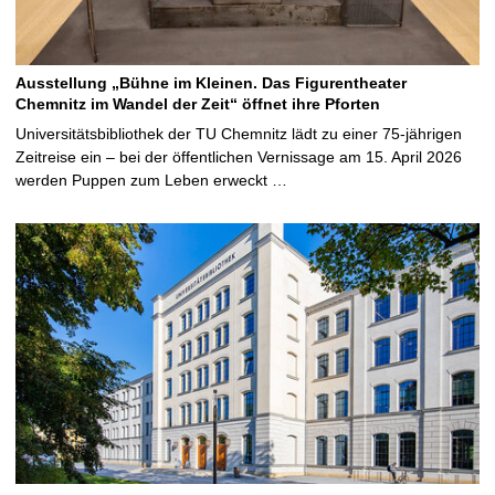
o
r
s
Ausstellung „Bühne im Kleinen. Das Figurentheater
e
Chemnitz im Wandel der Zeit“ öffnet ihre Pforten
g
Universitätsbibliothek der TU Chemnitz lädt zu einer 75-jährigen
e
Zeitreise ein – bei der öffentlichen Vernissage am 15. April 2026
r
werden Puppen zum Leben erweckt …
ä
t
m
i
t
E
l
e
k
t
r
o
l