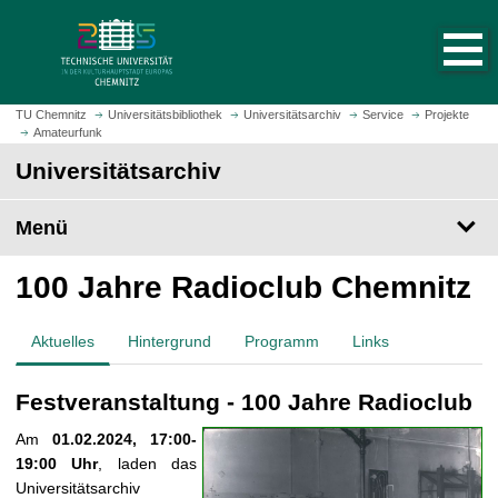
S
S
t
p
a
r
r
i
t
n
TU Chemnitz
Universitätsbibliothek
Universitätsarchiv
Service
Projekte
s
Amateurfunk
g
e
e
Universitätsarchiv
i
z
t
u
Menü
e
m
a
H
100 Jahre Radioclub Chemnitz
u
a
f
u
r
p
Aktuelles
Hintergrund
Programm
Links
u
t
f
i
Festveranstaltung - 100 Jahre Radioclub
e
n
n
h
Am
01.02.2024, 17:00-
a
19:00 Uhr
, laden das
l
Universitätsarchiv