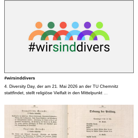
e
l
d
e
t
e
c
h
n
i
k
#wirsinddivers
,
i
4. Diversity Day, der am 21. Mai 2026 an der TU Chemnitz
m
stattfindet, stellt religiöse Vielfalt in den Mittelpunkt …
V
o
r
d
e
r