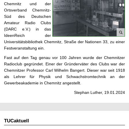
t
Chemnitz und der
Ortsverband Chemnitz-
Süd des Deutschen
Amateur Radio Clubs
(DARC e.V.) in das
IdeenReich der
Universitätsbibliothek Chemnitz, Straße der Nationen 33, zu einer
L
Festveranstaltung ein.
a
b
Fast auf den Tag genau vor 100 Jahren wurde der Chemnitzer
a
Radioclub gegründet. Einer der Gründerväter des Clubs war der
o
Chemnitzer Professor Carl Wilhelm Bangert. Dieser war seit 1918
r
als Lehrer für Physik und Schwachstromtechnik an der
f
Gewerbeakademie in Chemnitz angestellt.
ü
Stephan Luther, 19.01.2024
r
F
e
r
n
TUCaktuell
m