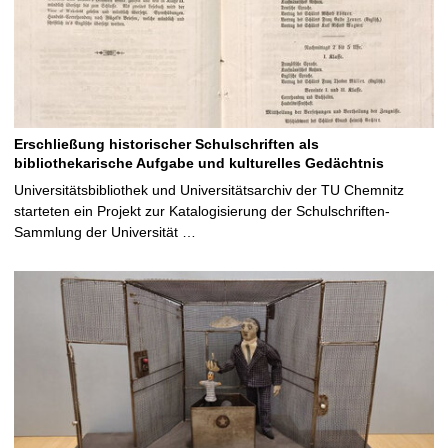
g
r
u
n
d
:
V
Erschließung historischer Schulschriften als
e
bibliothekarische Aufgabe und kulturelles Gedächtnis
r
Universitätsbibliothek und Universitätsarchiv der TU Chemnitz
s
starteten ein Projekt zur Katalogisierung der Schulschriften-
u
Sammlung der Universität …
c
h
s
a
u
f
b
a
u
M