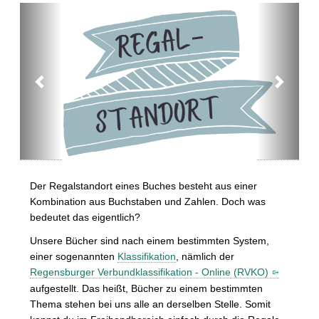
t
P
N
r
e
e
x
v
t
i
o
u
s
Der Regalstandort eines Buches besteht aus einer
Kombination aus Buchstaben und Zahlen. Doch was
bedeutet das eigentlich?
Unsere Bücher sind nach einem bestimmten System,
einer sogenannten
Klassifikation
, nämlich der
Regensburger Verbundklassifikation - Online (RVKO)
aufgestellt. Das heißt, Bücher zu einem bestimmten
Thema stehen bei uns alle an derselben Stelle. Somit