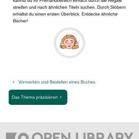
kannst du im Freihandbereich einfach durch die Regale
streifen und nach ähnlichen Titeln suchen. Durch Stöbern
erhältst du einen ersten Überblick. Entdecke ähnliche
Bücher!
Vormerken und Bestellen eines Buches
Das Thema präzisieren
A
A
k
k
t
t
u
u
e
e