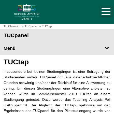
S
S
t
p
a
r
r
i
t
n
TU Chemnitz
TUCpanel
TUCtap
s
g
TUCpanel
e
e
i
z
t
Menü
u
e
m
a
H
TUCtap
u
a
f
u
Insbesondere bei kleinen Studiengängen ist eine Befragung der
r
p
Studierenden mittels TUCpanel ggf. aus datenschutzrechtlichen
u
t
Gründen schwierig und/oder der Rücklauf für eine Auswertung zu
f
i
gering. Um diesen Studiengängen eine Alternative anbieten zu
e
n
können, wurde im Sommersemester 2019 TUCtap an einem
n
h
Studiengang getestet. Dazu wurde das Teaching Analysis Poll
a
(TAP) genutzt. Der Abgleich der TUCtap-Ergebnisse mit den
l
Ergebnissen des TUCpanel für den Pilotstudiengang wurde von