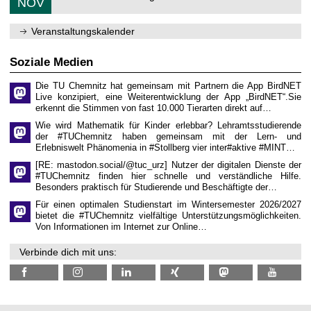
6
NOV
h
d
1
e
e
1
m
n
.
Veranstaltungskalender
n
w
2
i
i
0
t
s
2
Soziale Medien
z
s
6
e
Die TU Chemnitz hat gemeinsam mit Partnern die App BirdNET
n
Live konzipiert, eine Weiterentwicklung der App „BirdNET“.Sie
s
erkennt die Stimmen von fast 10.000 Tierarten direkt auf…
c
h
Wie wird Mathematik für Kinder erlebbar? Lehramtsstudierende
a
der #TUChemnitz haben gemeinsam mit der Lern- und
f
Erlebniswelt Phänomenia in #Stollberg vier inter#aktive #MINT…
t
l
[RE: mastodon.social/@tuc_urz] Nutzer der digitalen Dienste der
i
#TUChemnitz finden hier schnelle und verständliche Hilfe.
c
Besonders praktisch für Studierende und Beschäftigte der…
h
e
Für einen optimalen Studienstart im Wintersemester 2026/2027
n
bietet die #TUChemnitz vielfältige Unterstützungsmöglichkeiten.
N
Von Informationen im Internet zur Online…
a
c
Verbinde dich mit uns:
h
w
u
c
h
s