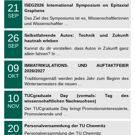
2
T
i
2
21
ISEG2026 International Symposium on Epitaxial
0
U
t
1
2
Graphene
C
z
.
6
SEP
h
0
Das Ziel des Symposiums ist es, Wissenschaftlerinnen
e
9
und Wissenschaftler …
m
.
n
2
T
i
2
26
Selbstfahrende Autos: Technik und Zukunft
0
U
t
6
2
hautnah erleben
C
z
.
6
SEP
h
0
Kannst du dir vorstellen, dass Autos in Zukunft ganz
e
9
allein fahren? In …
m
.
n
2
T
i
0
09
IMMATRIKULATIONS- UND AUFTAKTFEIER
0
U
t
9
2
2026/2027
C
z
.
6
OKT
h
1
Traditionsgemäß werden jedes Jahr zum Beginn des
e
0
Wintersemesters die neuen …
m
.
n
2
Z
i
1
10
TUCgraduate Day (vormals: Tag des
0
e
t
0
2
wissenschaftlichen Nachwuchses)
n
z
.
6
NOV
t
1
Der TUCgraduate Day bringt Promotionsinteressierte,
r
1
Promovierende und …
u
.
m
2
T
f
2
20
Personalversammlung der TU Chemnitz
0
U
ü
0
2
C
r
Personalversammlung der TU Chemnitz
.