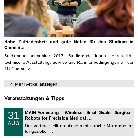
Hohe Zufriedenheit und gute Noten für das Studium in
Chemnitz
Studienqualitätsmonitor 2017: Studierende loben Lehrqualität,
technische Ausstattung, Service und Rahmenbedingungen an der
TU Chemnitz …
Mehr Artikel anzeigen
Veranstaltungen & Tipps
T
3
31
MAIN-Vorlesung "Wireless Small-Scale Surgical
U
1
Robots for Precision Medical …
C
.
AUG
h
0
Der Vortrag stellt drahtlose medizinische Mikroroboter
e
8
für gezielte, …
m
.
n