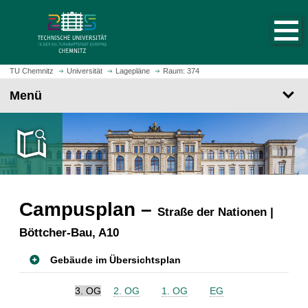
S
S
t
p
a
r
r
i
t
n
TU Chemnitz
Universität
Lagepläne
Raum: 374
s
g
Menü
e
e
i
z
t
u
e
m
a
H
u
a
f
u
r
Campusplan –
p
Straße der Nationen |
u
t
Böttcher-Bau, A10
f
i
e
n
Gebäude im Übersichtsplan
n
h
a
3. OG
2. OG
1. OG
EG
l