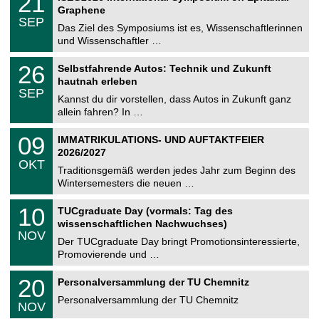
21
U
t
1
2
Graphene
C
z
.
6
SEP
h
0
Das Ziel des Symposiums ist es, Wissenschaftlerinnen
e
9
und Wissenschaftler …
m
.
n
2
T
i
2
26
Selbstfahrende Autos: Technik und Zukunft
0
U
t
6
2
hautnah erleben
C
z
.
6
SEP
h
0
Kannst du dir vorstellen, dass Autos in Zukunft ganz
e
9
allein fahren? In …
m
.
n
2
T
i
0
09
IMMATRIKULATIONS- UND AUFTAKTFEIER
0
U
t
9
2
2026/2027
C
z
.
6
OKT
h
1
Traditionsgemäß werden jedes Jahr zum Beginn des
e
0
Wintersemesters die neuen …
m
.
n
2
Z
i
1
10
TUCgraduate Day (vormals: Tag des
0
e
t
0
2
wissenschaftlichen Nachwuchses)
n
z
.
6
NOV
t
1
Der TUCgraduate Day bringt Promotionsinteressierte,
r
1
Promovierende und …
u
.
m
2
T
f
2
20
Personalversammlung der TU Chemnitz
0
U
ü
0
2
C
r
Personalversammlung der TU Chemnitz
.
6
NOV
h
d
1
e