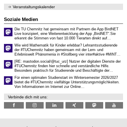
e
1
m
n
.
Veranstaltungskalender
n
w
2
i
i
0
t
s
2
Soziale Medien
z
s
6
e
Die TU Chemnitz hat gemeinsam mit Partnern die App BirdNET
n
Live konzipiert, eine Weiterentwicklung der App „BirdNET“.Sie
s
erkennt die Stimmen von fast 10.000 Tierarten direkt auf…
c
h
Wie wird Mathematik für Kinder erlebbar? Lehramtsstudierende
a
der #TUChemnitz haben gemeinsam mit der Lern- und
f
Erlebniswelt Phänomenia in #Stollberg vier inter#aktive #MINT…
t
l
[RE: mastodon.social/@tuc_urz] Nutzer der digitalen Dienste der
i
#TUChemnitz finden hier schnelle und verständliche Hilfe.
c
Besonders praktisch für Studierende und Beschäftigte der…
h
e
Für einen optimalen Studienstart im Wintersemester 2026/2027
n
bietet die #TUChemnitz vielfältige Unterstützungsmöglichkeiten.
N
Von Informationen im Internet zur Online…
a
c
Verbinde dich mit uns:
h
w
u
c
h
s