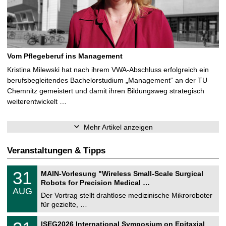
Vom Pflegeberuf ins Management
Kristina Milewski hat nach ihrem VWA-Abschluss erfolgreich ein
berufsbegleitendes Bachelorstudium „Management“ an der TU
Chemnitz gemeistert und damit ihren Bildungsweg strategisch
weiterentwickelt …
Mehr Artikel anzeigen
Veranstaltungen & Tipps
T
3
31
MAIN-Vorlesung "Wireless Small-Scale Surgical
U
1
Robots for Precision Medical …
C
.
AUG
h
0
Der Vortrag stellt drahtlose medizinische Mikroroboter
e
8
für gezielte, …
m
.
n
2
T
i
2
ISEG2026 International Symposium on Epitaxial
0