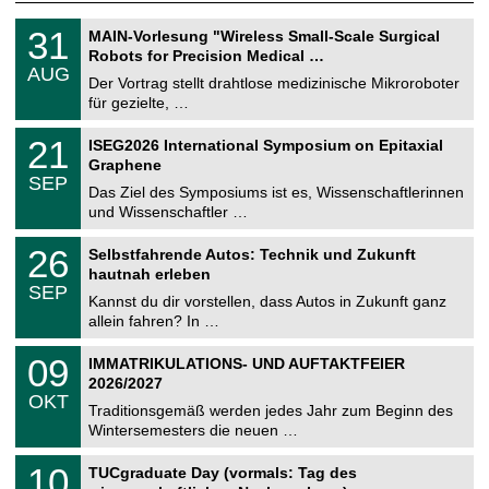
T
3
31
MAIN-Vorlesung "Wireless Small-Scale Surgical
U
1
Robots for Precision Medical …
C
.
AUG
h
0
Der Vortrag stellt drahtlose medizinische Mikroroboter
e
8
für gezielte, …
m
.
n
2
T
i
2
21
ISEG2026 International Symposium on Epitaxial
0
U
t
1
2
Graphene
C
z
.
6
SEP
h
0
Das Ziel des Symposiums ist es, Wissenschaftlerinnen
e
9
und Wissenschaftler …
m
.
n
2
T
i
2
26
Selbstfahrende Autos: Technik und Zukunft
0
U
t
6
2
hautnah erleben
C
z
.
6
SEP
h
0
Kannst du dir vorstellen, dass Autos in Zukunft ganz
e
9
allein fahren? In …
m
.
n
2
T
i
0
09
IMMATRIKULATIONS- UND AUFTAKTFEIER
0
U
t
9
2
2026/2027
C
z
.
6
OKT
h
1
Traditionsgemäß werden jedes Jahr zum Beginn des
e
0
Wintersemesters die neuen …
m
.
n
2
Z
i
1
10
TUCgraduate Day (vormals: Tag des
0
e
t
0