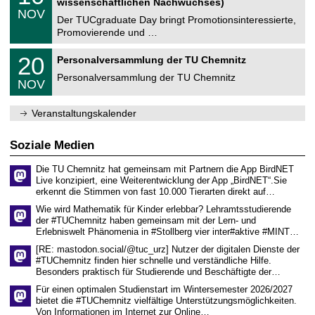
2
wissenschaftlichen Nachwuchses)
n
z
.
6
NOV
t
1
Der TUCgraduate Day bringt Promotionsinteressierte,
r
1
Promovierende und …
u
.
m
2
T
f
2
20
Personalversammlung der TU Chemnitz
0
U
ü
0
2
C
r
Personalversammlung der TU Chemnitz
.
6
NOV
h
d
1
e
e
1
m
n
.
Veranstaltungskalender
n
w
2
i
i
0
t
s
2
Soziale Medien
z
s
6
e
Die TU Chemnitz hat gemeinsam mit Partnern die App BirdNET
n
Live konzipiert, eine Weiterentwicklung der App „BirdNET“.Sie
s
erkennt die Stimmen von fast 10.000 Tierarten direkt auf…
c
h
Wie wird Mathematik für Kinder erlebbar? Lehramtsstudierende
a
der #TUChemnitz haben gemeinsam mit der Lern- und
f
Erlebniswelt Phänomenia in #Stollberg vier inter#aktive #MINT…
t
l
[RE: mastodon.social/@tuc_urz] Nutzer der digitalen Dienste der
i
#TUChemnitz finden hier schnelle und verständliche Hilfe.
c
Besonders praktisch für Studierende und Beschäftigte der…
h
e
Für einen optimalen Studienstart im Wintersemester 2026/2027
n
bietet die #TUChemnitz vielfältige Unterstützungsmöglichkeiten.
N
Von Informationen im Internet zur Online…