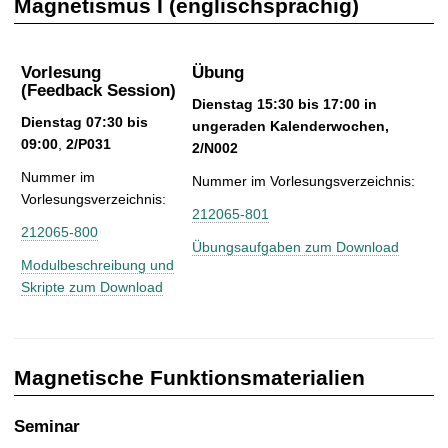
Magnetismus I (englischsprachig)
t
Vorlesung
Übung
(Feedback Session)
Dienstag 15:30 bis 17:00 in
Dienstag 07:30 bis
ungeraden Kalenderwochen,
09:00
,
2/P031
2/N002
Nummer im
Nummer im Vorlesungsverzeichnis:
Vorlesungsverzeichnis:
212065-801
212065-800
Übungsaufgaben zum Download
Modulbeschreibung und
Skripte zum Download
Magnetische Funktionsmaterialien
Seminar