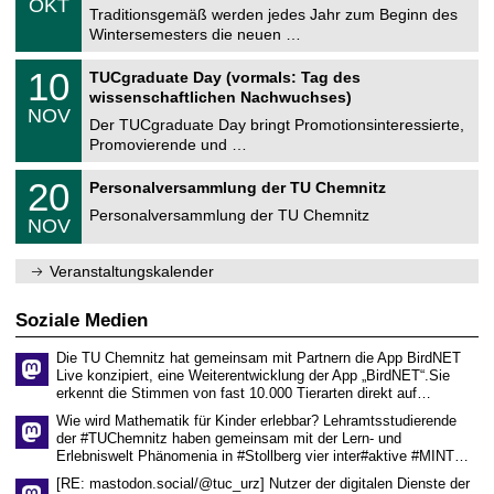
6
OKT
h
1
Traditionsgemäß werden jedes Jahr zum Beginn des
e
0
Wintersemesters die neuen …
m
.
n
2
Z
i
1
10
TUCgraduate Day (vormals: Tag des
0
e
t
0
2
wissenschaftlichen Nachwuchses)
n
z
.
6
NOV
t
1
Der TUCgraduate Day bringt Promotionsinteressierte,
r
1
Promovierende und …
u
.
m
2
T
f
2
20
Personalversammlung der TU Chemnitz
0
U
ü
0
2
C
r
Personalversammlung der TU Chemnitz
.
6
NOV
h
d
1
e
e
1
m
n
.
Veranstaltungskalender
n
w
2
i
i
0
t
s
2
Soziale Medien
z
s
6
e
Die TU Chemnitz hat gemeinsam mit Partnern die App BirdNET
n
Live konzipiert, eine Weiterentwicklung der App „BirdNET“.Sie
s
erkennt die Stimmen von fast 10.000 Tierarten direkt auf…
c
h
Wie wird Mathematik für Kinder erlebbar? Lehramtsstudierende
a
der #TUChemnitz haben gemeinsam mit der Lern- und
f
Erlebniswelt Phänomenia in #Stollberg vier inter#aktive #MINT…
t
l
[RE: mastodon.social/@tuc_urz] Nutzer der digitalen Dienste der