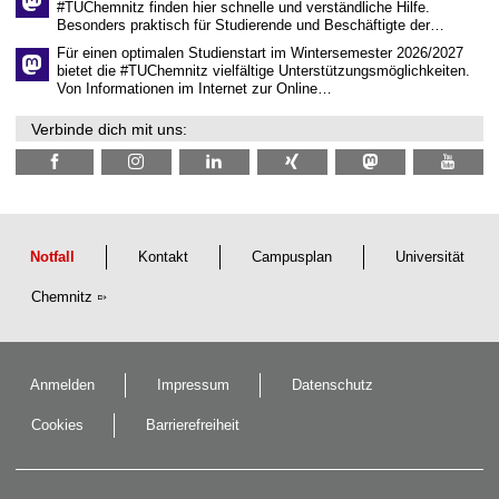
i
#TUChemnitz finden hier schnelle und verständliche Hilfe.
c
Besonders praktisch für Studierende und Beschäftigte der…
h
e
Für einen optimalen Studienstart im Wintersemester 2026/2027
n
bietet die #TUChemnitz vielfältige Unterstützungsmöglichkeiten.
N
Von Informationen im Internet zur Online…
a
c
Verbinde dich mit uns:
h
w
u
c
h
s
Notfall
Kontakt
Campusplan
Universität
Chemnitz
Anmelden
Impressum
Datenschutz
Cookies
Barrierefreiheit