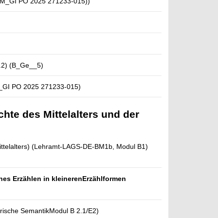
M_GI PO 2025 271233-015))
.2) (B_Ge__5)
_GI PO 2025 271233-015)
hte des Mittelalters und der
ttelalters)
(Lehramt-LAGS-DE-BM1b, Modul B1)
hes Erzählen in kleinerenErzählformen
torische SemantikModul B 2.1/E2)