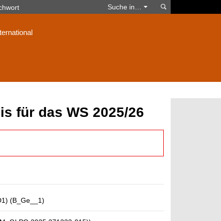
Suchen
Suche in…
ternational
is für das WS 2025/26
D1) (B_Ge__1)