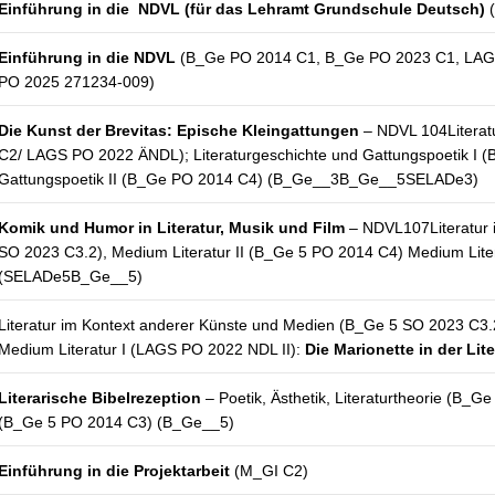
Einführung in die NDVL (für das Lehramt Grundschule Deutsch)
(
Einführung in die NDVL
(B_Ge PO 2014 C1, B_Ge PO 2023 C1, LAG
PO 2025 271234-009)
Die Kunst der Brevitas: Epische Kleingattungen
– NDVL 104Literat
C2/ LAGS PO 2022 ÄNDL); Literaturgeschichte und Gattungspoetik I (
Gattungspoetik II (B_Ge PO 2014 C4) (B_Ge__3B_Ge__5SELADe3)
Komik und Humor in Literatur, Musik und Film
– NDVL107Literatur 
SO 2023 C3.2), Medium Literatur II (B_Ge 5 PO 2014 C4) Medium Lite
(SELADe5B_Ge__5)
Literatur im Kontext anderer Künste und Medien (B_Ge 5 SO 2023 C3.
Medium Literatur I (LAGS PO 2022 NDL II):
Die Marionette in der Li
Literarische Bibelrezeption
–
Poetik, Ästhetik, Literaturtheorie (B_G
(B_Ge 5 PO 2014 C3) (B_Ge__5)
Einführung in die Projektarbeit
(M_GI C2)