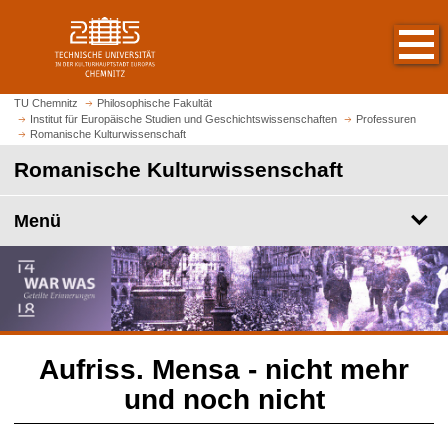
S
S
t
p
a
r
r
i
t
n
TU Chemnitz
Philosophische Fakultät
s
Institut für Europäische Studien und Geschichtswissenschaften
Professuren
g
Romanische Kulturwissenschaft
e
e
i
Romanische Kulturwissenschaft
z
t
u
e
m
Menü
a
H
u
a
f
u
r
p
u
t
f
i
e
Aufriss. Mensa - nicht mehr
n
n
h
und noch nicht
a
l