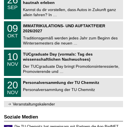
t
6
2
hautnah erleben
C
z
.
6
SEP
h
0
Kannst du dir vorstellen, dass Autos in Zukunft ganz
e
9
allein fahren? In …
m
.
n
2
T
i
0
09
IMMATRIKULATIONS- UND AUFTAKTFEIER
0
U
t
9
2
2026/2027
C
z
.
6
OKT
h
1
Traditionsgemäß werden jedes Jahr zum Beginn des
e
0
Wintersemesters die neuen …
m
.
n
2
Z
i
1
10
TUCgraduate Day (vormals: Tag des
0
e
t
0
2
wissenschaftlichen Nachwuchses)
n
z
.
6
NOV
t
1
Der TUCgraduate Day bringt Promotionsinteressierte,
r
1
Promovierende und …
u
.
m
2
T
f
2
20
Personalversammlung der TU Chemnitz
0
U
ü
0
2
C
r
Personalversammlung der TU Chemnitz
.
6
NOV
h
d
1
e
e
1
m
n
.
Veranstaltungskalender
n
w
2
i
i
0
t
s
2
Soziale Medien
z
s
6
e
Die TU Chemnitz hat gemeinsam mit Partnern die App BirdNET