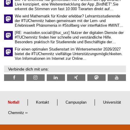
n
Live konzipiert, eine Weiterentwicklung der App „BirdNET“.Sie
s
erkennt die Stimmen von fast 10.000 Tierarten direkt auf…
c
h
Wie wird Mathematik für Kinder erlebbar? Lehramtsstudierende
a
der #TUChemnitz haben gemeinsam mit der Lern- und
f
Erlebniswelt Phänomenia in #Stollberg vier inter#aktive #MINT…
t
l
[RE: mastodon.social/@tuc_urz] Nutzer der digitalen Dienste der
i
#TUChemnitz finden hier schnelle und verständliche Hilfe.
c
Besonders praktisch für Studierende und Beschäftigte der…
h
e
Für einen optimalen Studienstart im Wintersemester 2026/2027
n
bietet die #TUChemnitz vielfältige Unterstützungsmöglichkeiten.
N
Von Informationen im Internet zur Online…
a
c
Verbinde dich mit uns:
h
w
u
c
h
s
Notfall
Kontakt
Campusplan
Universität
Chemnitz