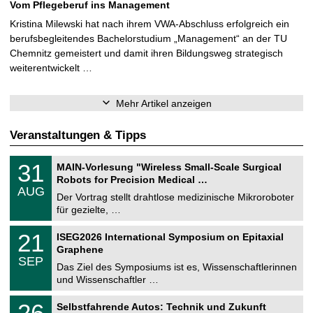
Vom Pflegeberuf ins Management
Kristina Milewski hat nach ihrem VWA-Abschluss erfolgreich ein
berufsbegleitendes Bachelorstudium „Management“ an der TU
Chemnitz gemeistert und damit ihren Bildungsweg strategisch
weiterentwickelt …
Mehr Artikel anzeigen
Veranstaltungen & Tipps
T
3
31
MAIN-Vorlesung "Wireless Small-Scale Surgical
U
1
Robots for Precision Medical …
C
.
AUG
h
0
Der Vortrag stellt drahtlose medizinische Mikroroboter
e
8
für gezielte, …
m
.
n
2
T
i
2
21
ISEG2026 International Symposium on Epitaxial
0
U
t
1
2
Graphene
C
z
.
6
SEP
h
0
Das Ziel des Symposiums ist es, Wissenschaftlerinnen
e
9
und Wissenschaftler …
m
.
n
2
T
i
2
26
Selbstfahrende Autos: Technik und Zukunft
0
U