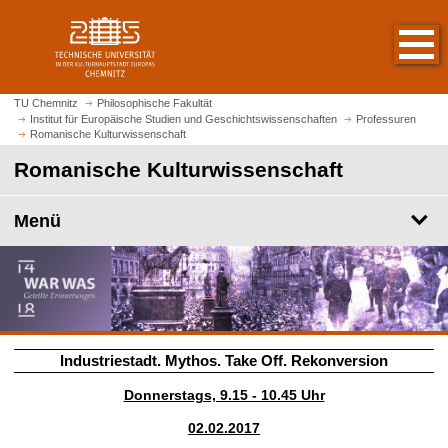
S
S
t
p
a
r
r
i
t
n
TU Chemnitz
Philosophische Fakultät
s
Institut für Europäische Studien und Geschichtswissenschaften
Professuren
g
Romanische Kulturwissenschaft
e
e
i
Romanische Kulturwissenschaft
z
t
u
e
m
Menü
a
H
u
a
f
u
r
p
u
t
f
i
Industriestadt. Mythos. Take Off. Rekonversion
e
n
n
h
Donnerstags, 9.15 - 10.45 Uhr
a
02.02.2017
l