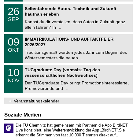
.
n
2
T
i
2
26
Selbstfahrende Autos: Technik und Zukunft
0
U
t
6
2
hautnah erleben
C
z
.
6
SEP
h
0
Kannst du dir vorstellen, dass Autos in Zukunft ganz
e
9
allein fahren? In …
m
.
n
2
T
i
0
09
IMMATRIKULATIONS- UND AUFTAKTFEIER
0
U
t
9
2
2026/2027
C
z
.
6
OKT
h
1
Traditionsgemäß werden jedes Jahr zum Beginn des
e
0
Wintersemesters die neuen …
m
.
n
2
Z
i
1
10
TUCgraduate Day (vormals: Tag des
0
e
t
0
2
wissenschaftlichen Nachwuchses)
n
z
.
6
NOV
t
1
Der TUCgraduate Day bringt Promotionsinteressierte,
r
1
Promovierende und …
u
.
m
2
f
0
Veranstaltungskalender
ü
2
r
6
d
Soziale Medien
e
n
Die TU Chemnitz hat gemeinsam mit Partnern die App BirdNET
w
Live konzipiert, eine Weiterentwicklung der App „BirdNET“.Sie
i
erkennt die Stimmen von fast 10.000 Tierarten direkt auf…
s