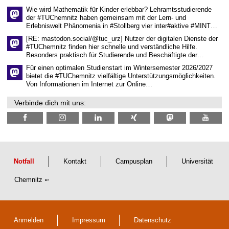
s
Wie wird Mathematik für Kinder erlebbar? Lehramtsstudierende
e
der #TUChemnitz haben gemeinsam mit der Lern- und
n
Erlebniswelt Phänomenia in #Stollberg vier inter#aktive #MINT…
s
c
[RE: mastodon.social/@tuc_urz] Nutzer der digitalen Dienste der
h
#TUChemnitz finden hier schnelle und verständliche Hilfe.
a
Besonders praktisch für Studierende und Beschäftigte der…
f
t
Für einen optimalen Studienstart im Wintersemester 2026/2027
l
bietet die #TUChemnitz vielfältige Unterstützungsmöglichkeiten.
i
Von Informationen im Internet zur Online…
c
h
Verbinde dich mit uns:
e
n
N
a
c
h
w
u
Notfall
Kontakt
Campusplan
Universität
c
h
Chemnitz
s
Anmelden
Impressum
Datenschutz