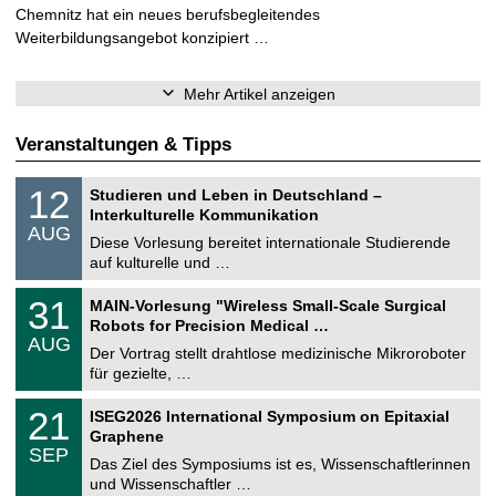
Chemnitz hat ein neues berufsbegleitendes
Weiterbildungsangebot konzipiert …
Mehr Artikel anzeigen
Veranstaltungen & Tipps
S
1
12
Studieren und Leben in Deutschland –
o
2
Interkulturelle Kommunikation
n
.
AUG
s
0
Diese Vorlesung bereitet internationale Studierende
t
8
auf kulturelle und …
i
.
g
2
T
e
3
31
MAIN-Vorlesung "Wireless Small-Scale Surgical
0
U
1
2
Robots for Precision Medical …
C
.
6
AUG
h
0
Der Vortrag stellt drahtlose medizinische Mikroroboter
e
8
für gezielte, …
m
.
n
2
T
i
2
21
ISEG2026 International Symposium on Epitaxial
0
U
t
1
2
Graphene
C
z
.
6
SEP
h
0
Das Ziel des Symposiums ist es, Wissenschaftlerinnen
e
9
und Wissenschaftler …
m