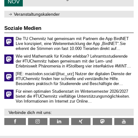
6
NOV
h
d
1
e
e
1
m
n
.
Veranstaltungskalender
n
w
2
i
i
0
t
s
2
Soziale Medien
z
s
6
e
Die TU Chemnitz hat gemeinsam mit Partnern die App BirdNET
n
Live konzipiert, eine Weiterentwicklung der App „BirdNET“.Sie
s
erkennt die Stimmen von fast 10.000 Tierarten direkt auf…
c
h
Wie wird Mathematik für Kinder erlebbar? Lehramtsstudierende
a
der #TUChemnitz haben gemeinsam mit der Lern- und
f
Erlebniswelt Phänomenia in #Stollberg vier inter#aktive #MINT…
t
l
[RE: mastodon.social/@tuc_urz] Nutzer der digitalen Dienste der
i
#TUChemnitz finden hier schnelle und verständliche Hilfe.
c
Besonders praktisch für Studierende und Beschäftigte der…
h
e
Für einen optimalen Studienstart im Wintersemester 2026/2027
n
bietet die #TUChemnitz vielfältige Unterstützungsmöglichkeiten.
N
Von Informationen im Internet zur Online…
a
c
Verbinde dich mit uns:
h
w
u
c
h
s