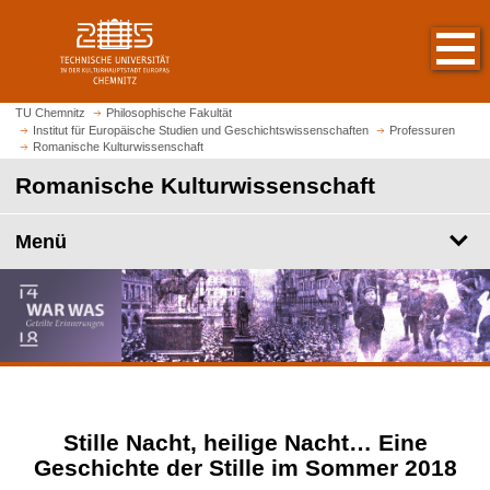
S
S
t
p
a
r
r
i
t
n
TU Chemnitz
Philosophische Fakultät
s
Institut für Europäische Studien und Geschichtswissenschaften
Professuren
g
Romanische Kulturwissenschaft
e
e
i
Romanische Kulturwissenschaft
z
t
u
e
m
Menü
a
H
u
a
f
u
r
p
u
t
f
i
e
n
n
h
Stille Nacht, heilige Nacht… Eine
a
Geschichte der Stille im Sommer 2018
l