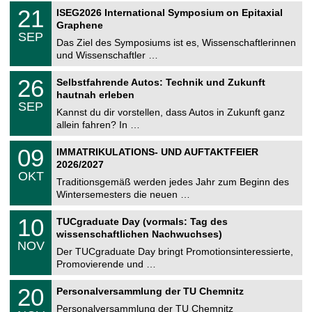
2
T
i
2
21
ISEG2026 International Symposium on Epitaxial
0
U
t
1
2
Graphene
C
z
.
6
SEP
h
0
Das Ziel des Symposiums ist es, Wissenschaftlerinnen
e
9
und Wissenschaftler …
m
.
n
2
T
i
2
26
Selbstfahrende Autos: Technik und Zukunft
0
U
t
6
2
hautnah erleben
C
z
.
6
SEP
h
0
Kannst du dir vorstellen, dass Autos in Zukunft ganz
e
9
allein fahren? In …
m
.
n
2
T
i
0
09
IMMATRIKULATIONS- UND AUFTAKTFEIER
0
U
t
9
2
2026/2027
C
z
.
6
OKT
h
1
Traditionsgemäß werden jedes Jahr zum Beginn des
e
0
Wintersemesters die neuen …
m
.
n
2
Z
i
1
10
TUCgraduate Day (vormals: Tag des
0
e
t
0
2
wissenschaftlichen Nachwuchses)
n
z
.
6
NOV
t
1
Der TUCgraduate Day bringt Promotionsinteressierte,
r
1
Promovierende und …
u
.
m
2
T
f
2
20
Personalversammlung der TU Chemnitz
0
U
ü
0
2
C
r
Personalversammlung der TU Chemnitz
.