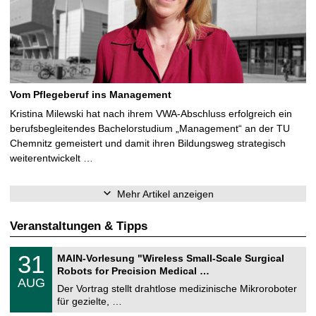
Vom Pflegeberuf ins Management
Kristina Milewski hat nach ihrem VWA-Abschluss erfolgreich ein
berufsbegleitendes Bachelorstudium „Management“ an der TU
Chemnitz gemeistert und damit ihren Bildungsweg strategisch
weiterentwickelt …
Mehr Artikel anzeigen
Veranstaltungen & Tipps
T
3
31
MAIN-Vorlesung "Wireless Small-Scale Surgical
U
1
Robots for Precision Medical …
C
.
AUG
h
0
Der Vortrag stellt drahtlose medizinische Mikroroboter
e
8
für gezielte, …
m
.
n