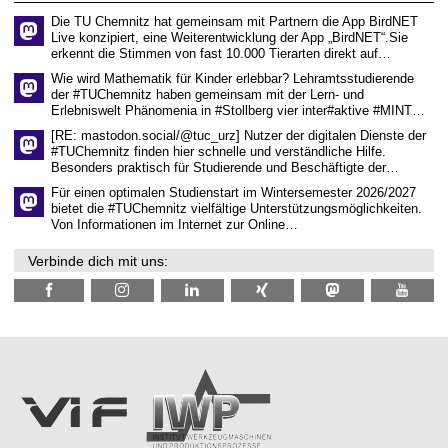
n
Die TU Chemnitz hat gemeinsam mit Partnern die App BirdNET
w
Live konzipiert, eine Weiterentwicklung der App „BirdNET“.Sie
i
erkennt die Stimmen von fast 10.000 Tierarten direkt auf…
s
s
Wie wird Mathematik für Kinder erlebbar? Lehramtsstudierende
e
der #TUChemnitz haben gemeinsam mit der Lern- und
n
Erlebniswelt Phänomenia in #Stollberg vier inter#aktive #MINT…
s
c
[RE: mastodon.social/@tuc_urz] Nutzer der digitalen Dienste der
h
#TUChemnitz finden hier schnelle und verständliche Hilfe.
a
Besonders praktisch für Studierende und Beschäftigte der…
f
t
Für einen optimalen Studienstart im Wintersemester 2026/2027
l
bietet die #TUChemnitz vielfältige Unterstützungsmöglichkeiten.
i
Von Informationen im Internet zur Online…
c
h
Verbinde dich mit uns:
e
n
N
a
c
h
w
u
c
h
s