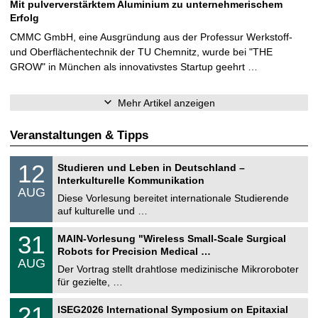
Mit pulververstärktem Aluminium zu unternehmerischem
Erfolg
CMMC GmbH, eine Ausgründung aus der Professur Werkstoff-
und Oberflächentechnik der TU Chemnitz, wurde bei "THE
GROW" in München als innovativstes Startup geehrt …
Mehr Artikel anzeigen
Veranstaltungen & Tipps
S
1
12
Studieren und Leben in Deutschland –
o
2
Interkulturelle Kommunikation
n
.
AUG
s
0
Diese Vorlesung bereitet internationale Studierende
t
8
auf kulturelle und …
i
.
g
2
T
e
3
31
MAIN-Vorlesung "Wireless Small-Scale Surgical
0
U
1
2
Robots for Precision Medical …
C
.
6
AUG
h
0
Der Vortrag stellt drahtlose medizinische Mikroroboter
e
8
für gezielte, …
m
.
n
2
T
i
2
21
ISEG2026 International Symposium on Epitaxial
0
U
t