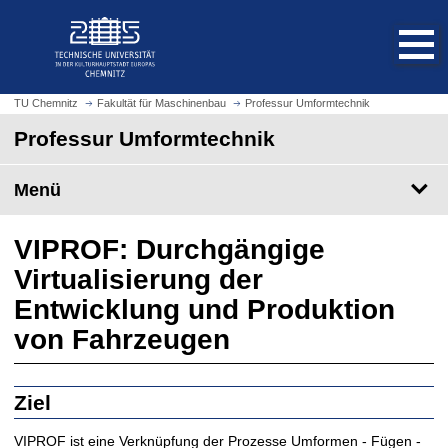
S
S
t
p
a
r
r
i
t
n
TU Chemnitz
Fakultät für Maschinenbau
Professur Umformtechnik
s
g
Professur Umformtechnik
e
e
i
z
t
Menü
u
e
m
a
H
VIPROF: Durchgängige
u
a
Virtualisierung der
f
u
r
p
Entwicklung und Produktion
u
t
von Fahrzeugen
f
i
e
n
n
h
Ziel
a
l
VIPROF ist eine Verknüpfung der Prozesse Umformen - Fügen -