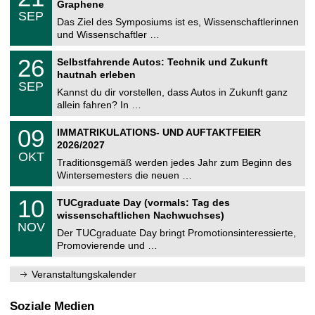
1
2
Graphene
C
z
.
6
SEP
h
0
Das Ziel des Symposiums ist es, Wissenschaftlerinnen
e
9
und Wissenschaftler …
m
.
n
2
T
i
2
26
Selbstfahrende Autos: Technik und Zukunft
0
U
t
6
2
hautnah erleben
C
z
.
6
SEP
h
0
Kannst du dir vorstellen, dass Autos in Zukunft ganz
e
9
allein fahren? In …
m
.
n
2
T
i
0
09
IMMATRIKULATIONS- UND AUFTAKTFEIER
0
U
t
9
2
2026/2027
C
z
.
6
OKT
h
1
Traditionsgemäß werden jedes Jahr zum Beginn des
e
0
Wintersemesters die neuen …
m
.
n
2
Z
i
1
10
TUCgraduate Day (vormals: Tag des
0
e
t
0
2
wissenschaftlichen Nachwuchses)
n
z
.
6
NOV
t
1
Der TUCgraduate Day bringt Promotionsinteressierte,
r
1
Promovierende und …
u
.
m
2
f
0
Veranstaltungskalender
ü
2
r
6
d
Soziale Medien
e