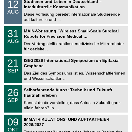
1
12
Studieren und Leben in Deutschland –
o
2
Interkulturelle Kommunikation
n
.
AUG
s
0
Diese Vorlesung bereitet internationale Studierende
t
8
auf kulturelle und …
i
.
g
2
T
e
3
31
MAIN-Vorlesung "Wireless Small-Scale Surgical
0
U
1
2
Robots for Precision Medical …
C
.
6
AUG
h
0
Der Vortrag stellt drahtlose medizinische Mikroroboter
e
8
für gezielte, …
m
.
n
2
T
i
2
21
ISEG2026 International Symposium on Epitaxial
0
U
t
1
2
Graphene
C
z
.
6
SEP
h
0
Das Ziel des Symposiums ist es, Wissenschaftlerinnen
e
9
und Wissenschaftler …
m
.
n
2
T
i
2
26
Selbstfahrende Autos: Technik und Zukunft
0
U
t
6
2
hautnah erleben
C
z
.
6
SEP
h
0
Kannst du dir vorstellen, dass Autos in Zukunft ganz
e
9
allein fahren? In …
m
.
n
2
T
i
0
09
IMMATRIKULATIONS- UND AUFTAKTFEIER
0
U
t
9
2
2026/2027
C
z
.
6
OKT
h
1