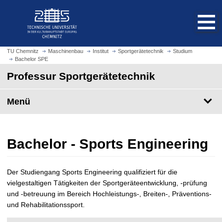
S
S
t
p
a
r
r
i
t
n
TU Chemnitz
Maschinenbau
Institut
Sportgerätetechnik
Studium
s
Bachelor SPE
g
e
e
Professur Sportgerätetechnik
i
z
t
u
Menü
e
m
a
H
u
a
f
u
Bachelor - Sports Engineering
r
p
u
t
f
i
Der Studiengang Sports Engineering qualifiziert für die
e
n
vielgestaltigen Tätigkeiten der Sportgeräteentwicklung, -prüfung
n
h
und -betreuung im Bereich Hochleistungs-, Breiten-, Präventions-
a
und Rehabilitationssport.
l