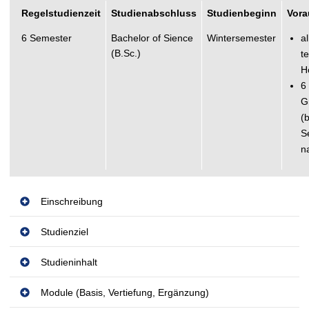
t
Regelstudienzeit
Studienabschluss
Studienbeginn
Vora
6 Semester
Bachelor of Sience
Wintersemester
a
(B.Sc.)
t
H
6
G
(
S
n
Einschreibung
Studienziel
Studieninhalt
Module (Basis, Vertiefung, Ergänzung)