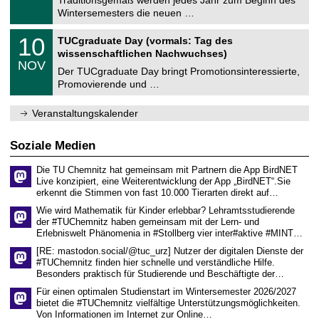
Traditionsgemäß werden jedes Jahr zum Beginn des
e
0
Wintersemesters die neuen …
m
.
n
2
Z
i
1
10
TUCgraduate Day (vormals: Tag des
0
e
t
0
2
wissenschaftlichen Nachwuchses)
n
z
.
6
NOV
t
1
Der TUCgraduate Day bringt Promotionsinteressierte,
r
1
Promovierende und …
u
.
m
2
f
0
Veranstaltungskalender
ü
2
r
6
d
Soziale Medien
e
n
Die TU Chemnitz hat gemeinsam mit Partnern die App BirdNET
w
Live konzipiert, eine Weiterentwicklung der App „BirdNET“.Sie
i
erkennt die Stimmen von fast 10.000 Tierarten direkt auf…
s
s
Wie wird Mathematik für Kinder erlebbar? Lehramtsstudierende
e
der #TUChemnitz haben gemeinsam mit der Lern- und
n
Erlebniswelt Phänomenia in #Stollberg vier inter#aktive #MINT…
s
c
[RE: mastodon.social/@tuc_urz] Nutzer der digitalen Dienste der
h
#TUChemnitz finden hier schnelle und verständliche Hilfe.
a
Besonders praktisch für Studierende und Beschäftigte der…
f
t
Für einen optimalen Studienstart im Wintersemester 2026/2027
l
bietet die #TUChemnitz vielfältige Unterstützungsmöglichkeiten.
i
Von Informationen im Internet zur Online…