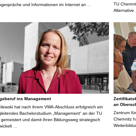
TU Chemnitz
sgespräche und Informationen im Internet an …
Alternative
egeberuf ins Management
Zertifikats
an Obersc
Milewski hat nach ihrem VWA-Abschluss erfolgreich ein
Zentrum für
gleitendes Bachelorstudium „Management“ an der TU
Chemnitz ha
gemeistert und damit ihren Bildungsweg strategisch
Weiterbildu
wickelt …