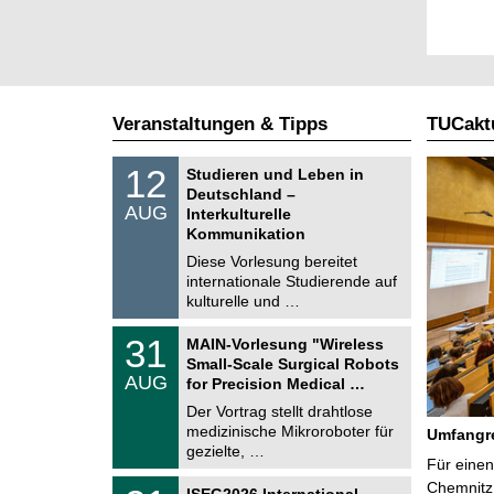
Veranstaltungen & Tipps
TUCaktu
S
1
12
Studieren und Leben in
o
2
Deutschland –
n
.
AUG
s
Interkulturelle
0
t
Kommunikation
8
i
.
Diese Vorlesung bereitet
g
2
e
internationale Studierende auf
0
kulturelle und …
2
6
T
3
31
MAIN-Vorlesung "Wireless
U
1
Small-Scale Surgical Robots
C
.
AUG
h
for Precision Medical …
0
e
8
Der Vortrag stellt drahtlose
m
.
medizinische Mikroroboter für
n
Umfangre
2
i
gezielte, …
0
Für einen
t
2
z
T
Chemnitz 
6
2
ISEG2026 International