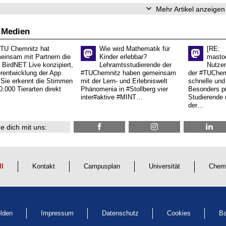
Mehr Artikel anzeigen
 Medien
 TU Chemnitz hat
Wie wird Mathematik für
[RE:
einsam mit Partnern die
Kinder erlebbar?
masto
 BirdNET Live konzipiert,
Lehramtsstudierende der
Nutzer
erentwicklung der App
#TUChemnitz haben gemeinsam
der #TUChemn
.Sie erkennt die Stimmen
mit der Lern- und Erlebniswelt
schnelle und 
0.000 Tierarten direkt
Phänomenia in #Stollberg vier
Besonders pr
inter#aktive #MINT…
Studierende 
der…
e dich mit uns:
ll
Kontakt
Campusplan
Universität
Chem
lden
Impressum
Datenschutz
Cookies
Ba