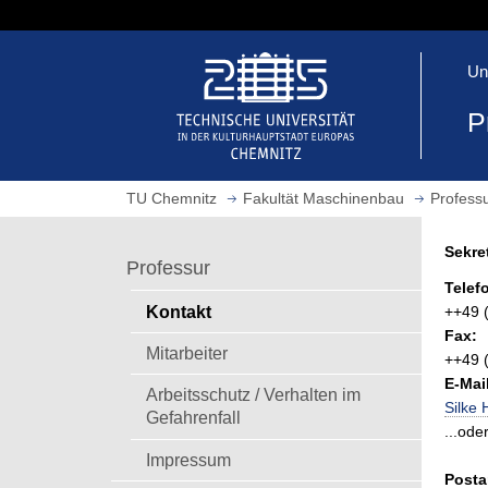
S
p
S
r
Un
t
i
a
n
P
r
g
t
e
s
z
TU Chemnitz
Fakultät Maschinenbau
Profess
e
u
i
m
Sekret
t
H
Professur
e
a
Telef
a
u
Kontakt
++49 
u
p
Fax:
f
Mitarbeiter
t
++49 
r
i
E-Mai
Arbeitsschutz / Verhalten im
u
n
Silke 
Gefahrenfall
f
h
...ode
e
a
Impressum
n
l
Posta