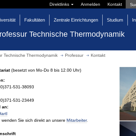
Direktlinks
Anmelden
Kontakt
iversität
Fakultäten
Zentrale Einrichtungen
Studium
In
rofessur Technische Thermodynamik
ur Technische Thermodynamik
Professur
Kontakt
ariat
(besetzt von Mo-Do 8 bis 12.00 Uhr)
on:
(0)371-531-38093
(0)371-531-23449
l an:
Hartl
r wenden Sie sich direkt an unsere
Mitarbeiter
.
nschrift