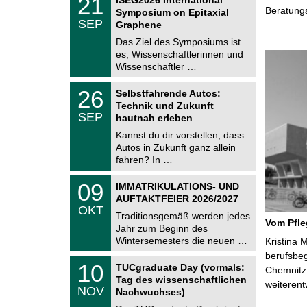
21
U
1
Beratung
Symposium on Epitaxial
C
.
SEP
h
Graphene
0
e
9
Das Ziel des Symposiums ist
m
.
es, Wissenschaftlerinnen und
n
2
i
Wissenschaftler …
0
t
2
z
T
6
2
26
Selbstfahrende Autos:
U
6
Technik und Zukunft
C
.
SEP
h
hautnah erleben
0
e
9
Kannst du dir vorstellen, dass
m
.
Autos in Zukunft ganz allein
n
2
i
fahren? In …
0
t
2
z
T
6
0
09
IMMATRIKULATIONS- UND
U
9
AUFTAKTFEIER 2026/2027
C
.
OKT
h
1
Traditionsgemäß werden jedes
e
Vom Pfl
0
Jahr zum Beginn des
m
.
Wintersemesters die neuen …
n
Kristina 
2
i
berufsbe
0
Z
t
1
10
2
TUCgraduate Day (vormals:
Chemnitz 
e
z
0
6
Tag des wissenschaftlichen
n
weiterent
.
NOV
t
Nachwuchses)
1
r
1