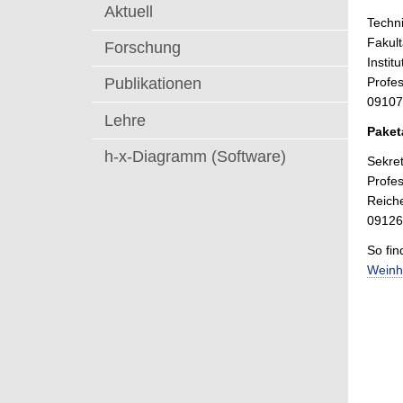
t
Aktuell
Techni
Fakul
Forschung
Insti
Profe
Publikationen
09107
Lehre
Paket
h-x-Diagramm (Software)
Sekret
Profe
Reich
09126
So fin
Weinh