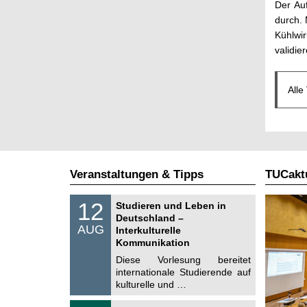
Der Au
durch. 
Kühlwi
validie
Alle
Veranstaltungen & Tipps
TUCaktu
S
1
12
Studieren und Leben in
o
2
Deutschland –
n
.
AUG
s
Interkulturelle
0
t
Kommunikation
8
i
.
Diese Vorlesung bereitet
g
2
e
internationale Studierende auf
0
kulturelle und …
2
6
T