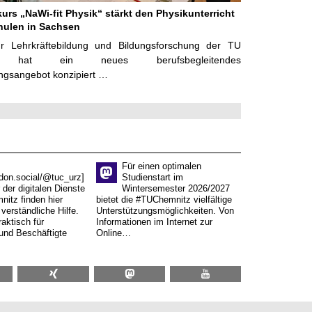
kurs „NaWi-fit Physik“ stärkt den Physikunterricht
hulen in Sachsen
r Lehrkräftebildung und Bildungsforschung der TU
z hat ein neues berufsbegleitendes
ngsangebot konzipiert …
Für einen optimalen
don.social/@tuc_urz]
Studienstart im
 der digitalen Dienste
Wintersemester 2026/2027
itz finden hier
bietet die #TUChemnitz vielfältige
verständliche Hilfe.
Unterstützungsmöglichkeiten. Von
aktisch für
Informationen im Internet zur
und Beschäftigte
Online…