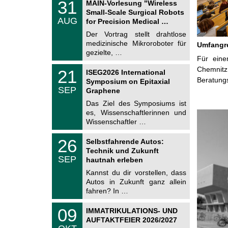
3
31
MAIN-Vorlesung "Wireless
U
1
Small-Scale Surgical Robots
C
.
AUG
h
for Precision Medical …
0
e
8
Der Vortrag stellt drahtlose
m
.
medizinische Mikroroboter für
n
Umfangre
2
i
gezielte, …
0
Für eine
t
2
z
T
Chemnit
6
2
21
ISEG2026 International
U
1
Beratung
Symposium on Epitaxial
C
.
SEP
h
Graphene
0
e
9
Das Ziel des Symposiums ist
m
.
es, Wissenschaftlerinnen und
n
2
i
Wissenschaftler …
0
t
2
z
T
6
2
26
Selbstfahrende Autos:
U
6
Technik und Zukunft
C
.
SEP
h
hautnah erleben
0
e
9
Kannst du dir vorstellen, dass
m
.
Autos in Zukunft ganz allein
n
2
i
fahren? In …
0
t
2
z
T
6
0
09
IMMATRIKULATIONS- UND
U
9
AUFTAKTFEIER 2026/2027
C
.