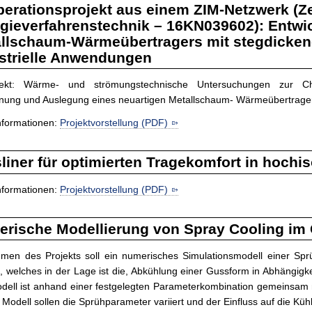
erationsprojekt aus einem ZIM-Netzwerk (Zel
gieverfahrenstechnik – 16KN039602): Entwi
llschaum-Wärmeübertragers mit stegdicken
strielle Anwendungen
ojekt: Wärme- und strömungstechnische Untersuchungen zur Ch
nung und Auslegung eines neuartigen Metallschaum- Wärmeübertrage
nformationen:
Projektvorstellung (PDF)
sliner für optimierten Tragekomfort in hochi
nformationen:
Projektvorstellung (PDF)
rische Modellierung von Spray Cooling im
men des Projekts soll ein numerisches Simulationsmodell einer Spr
 welches in der Lage ist die, Abkühlung einer Gussform in Abhängigk
dell ist anhand einer festgelegten Parameterkombination gemeinsam m
Modell sollen die Sprühparameter variiert und der Einfluss auf die Kü