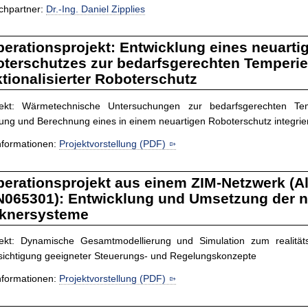
chpartner:
Dr.-Ing. Daniel Zipplies
erationsprojekt: Entwicklung eines neuartig
terschutzes zur bedarfsgerechten Temperie
tionalisierter Roboterschutz
ojekt: Wärmetechnische Untersuchungen zur bedarfsgerechten Tem
tung und Berechnung eines in einem neuartigen Roboterschutz integri
nformationen:
Projektvorstellung (PDF)
erationsprojekt aus einem ZIM-Netzwerk (Al
065301): Entwicklung und Umsetzung der n
knersysteme
ojekt: Dynamische Gesamtmodellierung und Simulation zum realitä
sichtigung geeigneter Steuerungs- und Regelungskonzepte
nformationen:
Projektvorstellung (PDF)