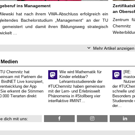
egeberuf ins Management
Zertifikats
an Obersc
Milewski hat nach ihrem VWA-Abschluss erfolgreich ein
Zentrum fü
gleitendes Bachelorstudium „Management“ an der TU
Chemnit
 gemeistert und damit ihren Bildungsweg strategisch
Weiterbildu
wickelt …
Mehr Artikel anzeigen
 Medien
 TU Chemnitz hat
Wie wird Mathematik für
[RE:
einsam mit Partnern die
Kinder erlebbar?
masto
 BirdNET Live konzipiert,
Lehramtsstudierende der
Nutzer
erentwicklung der App
#TUChemnitz haben gemeinsam
der #TUChemn
.Sie erkennt die Stimmen
mit der Lern- und Erlebniswelt
schnelle und 
0.000 Tierarten direkt
Phänomenia in #Stollberg vier
Besonders pr
inter#aktive #MINT…
Studierende 
der…
e dich mit uns: