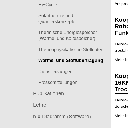
t
Anspre
Hy²Cycle
Solarthermie und
Koop
Quartierskonzepte
Robo
Funk
Thermische Energiespeicher
(Wärme- und Kältespeicher)
Teilpr
Thermophysikalische Stoffdaten
Gestal
Mehr I
Wärme- und Stoffübertragung
Dienstleistungen
Koop
16KN
Pressemitteilungen
Troc
Publikationen
Teilpr
Lehre
Berück
Mehr I
h-x-Diagramm (Software)