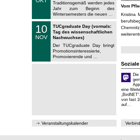
OKT
h
1
Traditionsgemäß werden jedes
e
Vom Pfl
0
Jahr zum Beginn des
m
.
Wintersemesters die neuen …
n
Kristina 
2
i
berufsbe
0
Z
t
1
10
2
TUCgraduate Day (vormals:
Chemnitz
e
z
0
6
Tag des wissenschaftlichen
n
weiterent
.
NOV
t
Nachwuchses)
1
r
1
Der TUCgraduate Day bringt
u
.
Promotionsinteressierte,
m
2
f
Promovierende und …
0
ü
2
Soziale
r
6
d
e
Die
n
gem
w
App
i
eine Weit
s
„BirdNET“
s
von fast 1
e
auf…
n
s
c
h
Veranstaltungskalender
Verbind
a
f
t