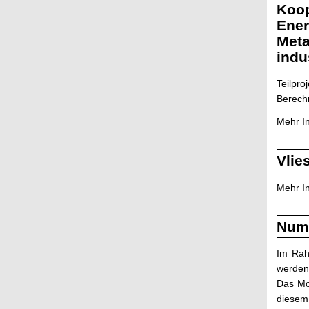
Koop
Ener
Meta
indu
Teilpr
Berech
Mehr I
Vlie
Mehr I
Nume
Im Rah
werden,
Das Mo
diesem 