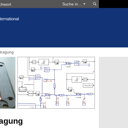
Suchen
Suche in…
ternational
tragung
ragung