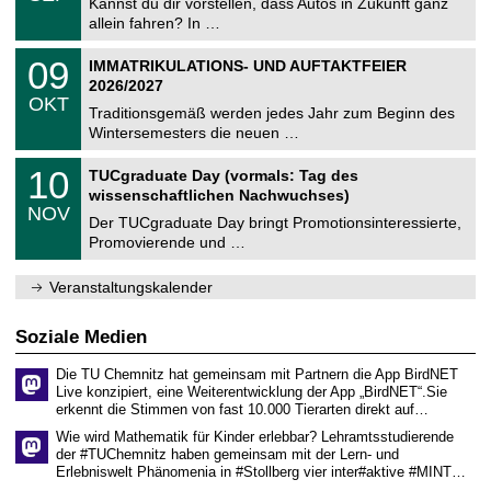
0
Kannst du dir vorstellen, dass Autos in Zukunft ganz
e
9
allein fahren? In …
m
.
n
2
T
i
0
09
IMMATRIKULATIONS- UND AUFTAKTFEIER
0
U
t
9
2
2026/2027
C
z
.
6
OKT
h
1
Traditionsgemäß werden jedes Jahr zum Beginn des
e
0
Wintersemesters die neuen …
m
.
n
2
Z
i
1
10
TUCgraduate Day (vormals: Tag des
0
e
t
0
2
wissenschaftlichen Nachwuchses)
n
z
.
6
NOV
t
1
Der TUCgraduate Day bringt Promotionsinteressierte,
r
1
Promovierende und …
u
.
m
2
f
0
Veranstaltungskalender
ü
2
r
6
d
Soziale Medien
e
n
Die TU Chemnitz hat gemeinsam mit Partnern die App BirdNET
w
Live konzipiert, eine Weiterentwicklung der App „BirdNET“.Sie
i
erkennt die Stimmen von fast 10.000 Tierarten direkt auf…
s
s
Wie wird Mathematik für Kinder erlebbar? Lehramtsstudierende
e
der #TUChemnitz haben gemeinsam mit der Lern- und
n
Erlebniswelt Phänomenia in #Stollberg vier inter#aktive #MINT…
s