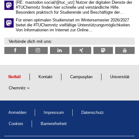
c
[RE: mastodon.social/@tuc_urz] Nutzer der digitalen Dienste der
h
#TUChemnitz finden hier schnelle und verständliche Hilfe.
a
Besonders praktisch für Studierende und Beschäftigte der…
f
t
Für einen optimalen Studienstart im Wintersemester 2026/2027
l
bietet die #TUChemnitz vielfältige Unterstützungsmöglichkeiten.
i
Von Informationen im Internet zur Online…
c
h
Verbinde dich mit uns:
e
n
N
a
c
h
w
u
Notfall
Kontakt
Campusplan
Universität
c
h
Chemnitz
s
Anmelden
Impressum
Datenschutz
Cookies
Barrierefreiheit