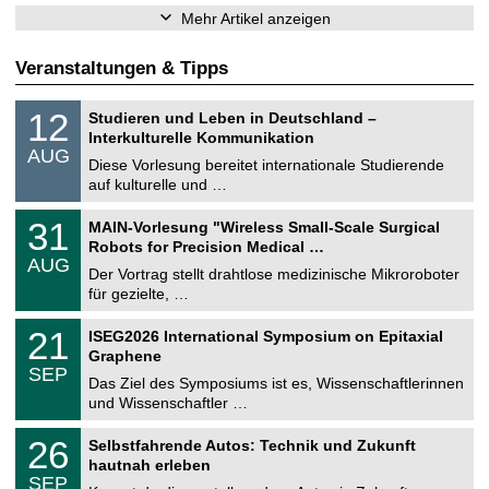
Mehr Artikel anzeigen
Veranstaltungen & Tipps
S
1
12
Studieren und Leben in Deutschland –
o
2
Interkulturelle Kommunikation
n
.
AUG
s
0
Diese Vorlesung bereitet internationale Studierende
t
8
auf kulturelle und …
i
.
g
2
T
e
3
31
MAIN-Vorlesung "Wireless Small-Scale Surgical
0
U
1
2
Robots for Precision Medical …
C
.
6
AUG
h
0
Der Vortrag stellt drahtlose medizinische Mikroroboter
e
8
für gezielte, …
m
.
n
2
T
i
2
21
ISEG2026 International Symposium on Epitaxial
0
U
t
1
2
Graphene
C
z
.
6
SEP
h
0
Das Ziel des Symposiums ist es, Wissenschaftlerinnen
e
9
und Wissenschaftler …
m
.
n
2
T
i
2
26
Selbstfahrende Autos: Technik und Zukunft
0
U
t
6
2
hautnah erleben
C
z
.
6
SEP
h