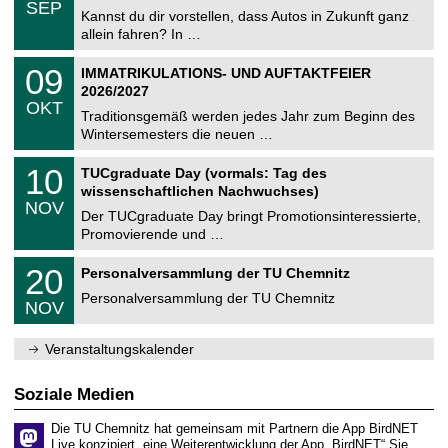
.
6
SEP
h
0
Kannst du dir vorstellen, dass Autos in Zukunft ganz
e
9
allein fahren? In …
m
.
n
2
T
i
0
09
IMMATRIKULATIONS- UND AUFTAKTFEIER
0
U
t
9
2
2026/2027
C
z
.
6
OKT
h
1
Traditionsgemäß werden jedes Jahr zum Beginn des
e
0
Wintersemesters die neuen …
m
.
n
2
Z
i
1
10
TUCgraduate Day (vormals: Tag des
0
e
t
0
2
wissenschaftlichen Nachwuchses)
n
z
.
6
NOV
t
1
Der TUCgraduate Day bringt Promotionsinteressierte,
r
1
Promovierende und …
u
.
m
2
T
f
2
20
Personalversammlung der TU Chemnitz
0
U
ü
0
2
C
r
Personalversammlung der TU Chemnitz
.
6
NOV
h
d
1
e
e
1
m
n
.
Veranstaltungskalender
n
w
2
i
i
0
t
s
2
Soziale Medien
z
s
6
e
Die TU Chemnitz hat gemeinsam mit Partnern die App BirdNET
n
Live konzipiert, eine Weiterentwicklung der App „BirdNET“.Sie