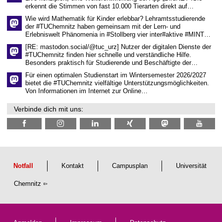
s
erkennt die Stimmen von fast 10.000 Tierarten direkt auf…
c
h
Wie wird Mathematik für Kinder erlebbar? Lehramtsstudierende
a
der #TUChemnitz haben gemeinsam mit der Lern- und
f
Erlebniswelt Phänomenia in #Stollberg vier inter#aktive #MINT…
t
l
[RE: mastodon.social/@tuc_urz] Nutzer der digitalen Dienste der
i
#TUChemnitz finden hier schnelle und verständliche Hilfe.
c
Besonders praktisch für Studierende und Beschäftigte der…
h
e
Für einen optimalen Studienstart im Wintersemester 2026/2027
n
bietet die #TUChemnitz vielfältige Unterstützungsmöglichkeiten.
N
Von Informationen im Internet zur Online…
a
c
Verbinde dich mit uns:
h
w
u
c
h
s
Notfall
Kontakt
Campusplan
Universität
Chemnitz