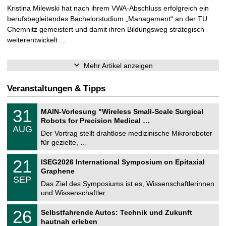
Kristina Milewski hat nach ihrem VWA-Abschluss erfolgreich ein
berufsbegleitendes Bachelorstudium „Management“ an der TU
Chemnitz gemeistert und damit ihren Bildungsweg strategisch
weiterentwickelt …
Mehr Artikel anzeigen
Veranstaltungen & Tipps
T
3
31
MAIN-Vorlesung "Wireless Small-Scale Surgical
U
1
Robots for Precision Medical …
C
.
AUG
h
0
Der Vortrag stellt drahtlose medizinische Mikroroboter
e
8
für gezielte, …
m
.
n
2
T
i
2
21
ISEG2026 International Symposium on Epitaxial
0
U
t
1
2
Graphene
C
z
.
6
SEP
h
0
Das Ziel des Symposiums ist es, Wissenschaftlerinnen
e
9
und Wissenschaftler …
m
.
n
2
T
i
2
26
Selbstfahrende Autos: Technik und Zukunft
0
U
t
6
2
hautnah erleben
C
z