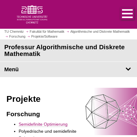
S
S
t
p
a
r
r
i
t
n
TU Chemnitz
Fakultät für Mathematik
Algorithmische und Diskrete Mathematik
s
Forschung
Projekte/Software
g
e
e
Professur Algorithmische und Diskrete
i
z
Mathematik
t
u
e
m
Menü
a
H
u
a
f
u
r
p
Projekte
u
t
f
i
e
n
Forschung
n
h
Semidefinite Optimierung
a
Polyedrische und semidefinite
l