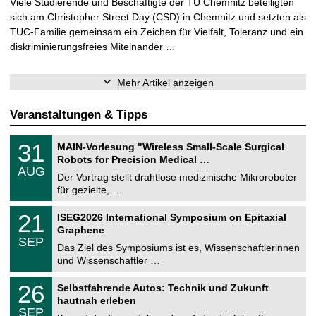
Viele Studierende und Beschäftigte der TU Chemnitz beteiligten
sich am Christopher Street Day (CSD) in Chemnitz und setzten als
TUC-Familie gemeinsam ein Zeichen für Vielfalt, Toleranz und ein
diskriminierungsfreies Miteinander …
Mehr Artikel anzeigen
Veranstaltungen & Tipps
T
3
31
MAIN-Vorlesung "Wireless Small-Scale Surgical
U
1
Robots for Precision Medical …
C
.
AUG
h
0
Der Vortrag stellt drahtlose medizinische Mikroroboter
e
8
für gezielte, …
m
.
n
2
T
i
2
21
ISEG2026 International Symposium on Epitaxial
0
U
t
1
2
Graphene
C
z
.
6
SEP
h
0
Das Ziel des Symposiums ist es, Wissenschaftlerinnen
e
9
und Wissenschaftler …
m
.
n
2
T
i
2
26
Selbstfahrende Autos: Technik und Zukunft
0
U
t
6
2
hautnah erleben
C
z
.
6
SEP
h