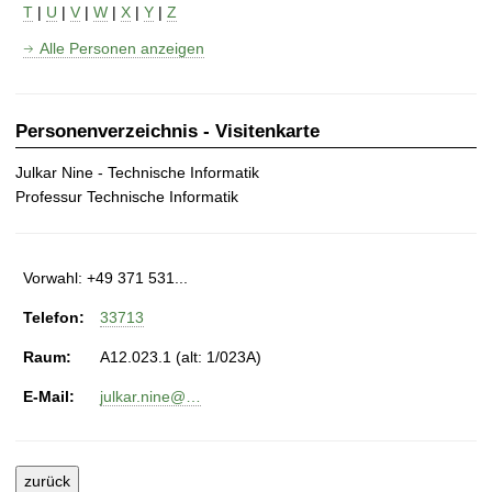
t
T
|
U
|
V
|
W
|
X
|
Y
|
Z
Alle Personen anzeigen
Personenverzeichnis - Visitenkarte
Julkar Nine - Technische Informatik
Professur Technische Informatik
Vorwahl: +49 371 531...
Telefon:
33713
Raum:
A12.023.1 (alt: 1/023A)
E-Mail:
julkar.nine@…
zurück