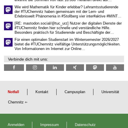
c
h
Wie wird Mathematik für Kinder erlebbar? Lehramtsstudierende
a
der #TUChemnitz haben gemeinsam mit der Lern- und
f
Erlebniswelt Phänomenia in #Stollberg vier inter#aktive #MINT…
t
l
[RE: mastodon.social/@tuc_urz] Nutzer der digitalen Dienste der
i
#TUChemnitz finden hier schnelle und verständliche Hilfe.
c
Besonders praktisch für Studierende und Beschäftigte der…
h
e
Für einen optimalen Studienstart im Wintersemester 2026/2027
n
bietet die #TUChemnitz vielfältige Unterstützungsmöglichkeiten.
N
Von Informationen im Internet zur Online…
a
c
Verbinde dich mit uns:
h
w
u
c
h
s
Notfall
Kontakt
Campusplan
Universität
Chemnitz
Anmelden
Impressum
Datenschutz