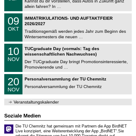
0
Kannst du dir vorstellen, dass Autos in Zukunft ganz
e
9
allein fahren? In …
m
.
n
2
T
i
0
09
IMMATRIKULATIONS- UND AUFTAKTFEIER
0
U
t
9
2
2026/2027
C
z
.
6
OKT
h
1
Traditionsgemäß werden jedes Jahr zum Beginn des
e
0
Wintersemesters die neuen …
m
.
n
2
Z
i
1
10
TUCgraduate Day (vormals: Tag des
0
e
t
0
2
wissenschaftlichen Nachwuchses)
n
z
.
6
NOV
t
1
Der TUCgraduate Day bringt Promotionsinteressierte,
r
1
Promovierende und …
u
.
m
2
T
f
2
20
Personalversammlung der TU Chemnitz
0
U
ü
0
2
C
r
Personalversammlung der TU Chemnitz
.
6
NOV
h
d
1
e
e
1
m
n
.
Veranstaltungskalender
n
w
2
i
i
0
t
s
2
Soziale Medien
z
s
6
e
Die TU Chemnitz hat gemeinsam mit Partnern die App BirdNET
n
Live konzipiert, eine Weiterentwicklung der App „BirdNET“.Sie
s
erkennt die Stimmen von fast 10.000 Tierarten direkt auf…