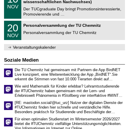
2
wissenschaftlichen Nachwuchses)
n
z
.
6
NOV
t
1
Der TUCgraduate Day bringt Promotionsinteressierte,
r
1
Promovierende und …
u
.
m
2
T
f
2
20
Personalversammlung der TU Chemnitz
0
U
ü
0
2
C
r
Personalversammlung der TU Chemnitz
.
6
NOV
h
d
1
e
e
1
m
n
.
Veranstaltungskalender
n
w
2
i
i
0
t
s
2
Soziale Medien
z
s
6
e
Die TU Chemnitz hat gemeinsam mit Partnern die App BirdNET
n
Live konzipiert, eine Weiterentwicklung der App „BirdNET“.Sie
s
erkennt die Stimmen von fast 10.000 Tierarten direkt auf…
c
h
Wie wird Mathematik für Kinder erlebbar? Lehramtsstudierende
a
der #TUChemnitz haben gemeinsam mit der Lern- und
f
Erlebniswelt Phänomenia in #Stollberg vier inter#aktive #MINT…
t
l
[RE: mastodon.social/@tuc_urz] Nutzer der digitalen Dienste der
i
#TUChemnitz finden hier schnelle und verständliche Hilfe.
c
Besonders praktisch für Studierende und Beschäftigte der…
h
e
Für einen optimalen Studienstart im Wintersemester 2026/2027
n
bietet die #TUChemnitz vielfältige Unterstützungsmöglichkeiten.
N
Von Informationen im Internet zur Online…