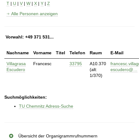
t
T
|
U
|
V
|
W
|
X
|
Y
|
Z
Alle Personen anzeigen
Vorwahl: +49 371 531...
Nachname
Vorname
Titel
Telefon
Raum
E-Mail
Villagrasa
Francesc
33795
A10.370
francesc.villa
Escudero
(alt:
escudero@…
1/370)
Suchmöglichkeiten:
TU Chemnitz Adress-Suche
Übersicht der Organigrammrufnummern