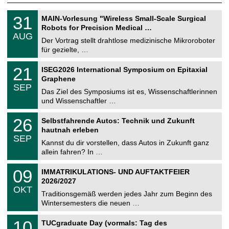
T
3
31
MAIN-Vorlesung "Wireless Small-Scale Surgical
U
1
Robots for Precision Medical …
C
.
AUG
h
0
Der Vortrag stellt drahtlose medizinische Mikroroboter
e
8
für gezielte, …
m
.
n
2
T
i
2
21
ISEG2026 International Symposium on Epitaxial
0
U
t
1
2
Graphene
C
z
.
6
SEP
h
0
Das Ziel des Symposiums ist es, Wissenschaftlerinnen
e
9
und Wissenschaftler …
m
.
n
2
T
i
2
26
Selbstfahrende Autos: Technik und Zukunft
0
U
t
6
2
hautnah erleben
C
z
.
6
SEP
h
0
Kannst du dir vorstellen, dass Autos in Zukunft ganz
e
9
allein fahren? In …
m
.
n
2
T
i
0
09
IMMATRIKULATIONS- UND AUFTAKTFEIER
0
U
t
9
2
2026/2027
C
z
.
6
OKT
h
1
Traditionsgemäß werden jedes Jahr zum Beginn des
e
0
Wintersemesters die neuen …
m
.
n
2
Z
i
1
10
TUCgraduate Day (vormals: Tag des
0
e
t
0