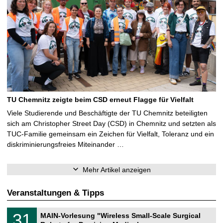
TU Chemnitz zeigte beim CSD erneut Flagge für Vielfalt
Viele Studierende und Beschäftigte der TU Chemnitz beteiligten
sich am Christopher Street Day (CSD) in Chemnitz und setzten als
TUC-Familie gemeinsam ein Zeichen für Vielfalt, Toleranz und ein
diskriminierungsfreies Miteinander …
Mehr Artikel anzeigen
Veranstaltungen & Tipps
T
3
31
MAIN-Vorlesung "Wireless Small-Scale Surgical
U
1