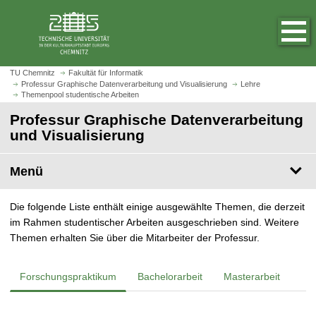
S
S
t
p
a
r
r
i
t
n
TU Chemnitz
Fakultät für Informatik
s
Professur Graphische Datenverarbeitung und Visualisierung
Lehre
g
Themenpool studentische Arbeiten
e
e
i
Professur Graphische Datenverarbeitung
z
t
und Visualisierung
u
e
m
a
H
Menü
u
a
f
u
Die folgende Liste enthält einige ausgewählte Themen, die derzeit
r
p
im Rahmen studentischer Arbeiten ausgeschrieben sind. Weitere
u
t
Themen erhalten Sie über die Mitarbeiter der Professur.
f
i
e
n
n
h
Forschungspraktikum
Bachelorarbeit
Masterarbeit
a
l