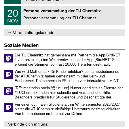
u
.
m
2
T
f
2
20
Personalversammlung der TU Chemnitz
0
U
ü
0
2
C
r
Personalversammlung der TU Chemnitz
.
6
NOV
h
d
1
e
e
1
m
n
.
Veranstaltungskalender
n
w
2
i
i
0
t
s
2
Soziale Medien
z
s
6
e
Die TU Chemnitz hat gemeinsam mit Partnern die App BirdNET
n
Live konzipiert, eine Weiterentwicklung der App „BirdNET“.Sie
s
erkennt die Stimmen von fast 10.000 Tierarten direkt auf…
c
h
Wie wird Mathematik für Kinder erlebbar? Lehramtsstudierende
a
der #TUChemnitz haben gemeinsam mit der Lern- und
f
Erlebniswelt Phänomenia in #Stollberg vier inter#aktive #MINT…
t
l
[RE: mastodon.social/@tuc_urz] Nutzer der digitalen Dienste der
i
#TUChemnitz finden hier schnelle und verständliche Hilfe.
c
Besonders praktisch für Studierende und Beschäftigte der…
h
e
Für einen optimalen Studienstart im Wintersemester 2026/2027
n
bietet die #TUChemnitz vielfältige Unterstützungsmöglichkeiten.
N
Von Informationen im Internet zur Online…
a
c
Verbinde dich mit uns:
h