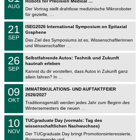
Robots for Precision Medical …
C
.
AUG
h
0
Der Vortrag stellt drahtlose medizinische Mikroroboter
e
8
für gezielte, …
m
.
n
2
T
i
2
21
ISEG2026 International Symposium on Epitaxial
0
U
t
1
2
Graphene
C
z
.
6
SEP
h
0
Das Ziel des Symposiums ist es, Wissenschaftlerinnen
e
9
und Wissenschaftler …
m
.
n
2
T
i
2
26
Selbstfahrende Autos: Technik und Zukunft
0
U
t
6
2
hautnah erleben
C
z
.
6
SEP
h
0
Kannst du dir vorstellen, dass Autos in Zukunft ganz
e
9
allein fahren? In …
m
.
n
2
T
i
0
09
IMMATRIKULATIONS- UND AUFTAKTFEIER
0
U
t
9
2
2026/2027
C
z
.
6
OKT
h
1
Traditionsgemäß werden jedes Jahr zum Beginn des
e
0
Wintersemesters die neuen …
m
.
n
2
Z
i
1
10
TUCgraduate Day (vormals: Tag des
0
e
t
0
2
wissenschaftlichen Nachwuchses)
n
z
.
6
NOV
t
1
Der TUCgraduate Day bringt Promotionsinteressierte,
r
1
Promovierende und …