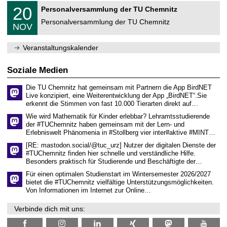
2
T
f
2
20
Personalversammlung der TU Chemnitz
0
U
ü
0
2
C
r
Personalversammlung der TU Chemnitz
.
6
NOV
h
d
1
e
e
1
m
n
.
Veranstaltungskalender
n
w
2
i
i
0
t
s
2
Soziale Medien
z
s
6
e
Die TU Chemnitz hat gemeinsam mit Partnern die App BirdNET
n
Live konzipiert, eine Weiterentwicklung der App „BirdNET“.Sie
s
erkennt die Stimmen von fast 10.000 Tierarten direkt auf…
c
h
Wie wird Mathematik für Kinder erlebbar? Lehramtsstudierende
a
der #TUChemnitz haben gemeinsam mit der Lern- und
f
Erlebniswelt Phänomenia in #Stollberg vier inter#aktive #MINT…
t
l
[RE: mastodon.social/@tuc_urz] Nutzer der digitalen Dienste der
i
#TUChemnitz finden hier schnelle und verständliche Hilfe.
c
Besonders praktisch für Studierende und Beschäftigte der…
h
e
Für einen optimalen Studienstart im Wintersemester 2026/2027
n
bietet die #TUChemnitz vielfältige Unterstützungsmöglichkeiten.
N
Von Informationen im Internet zur Online…
a
c
Verbinde dich mit uns:
h
w
u