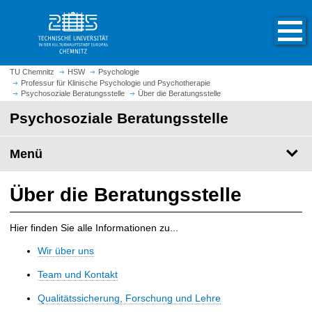
S
S
t
p
a
r
r
i
t
n
TU Chemnitz
HSW
Psychologie
s
Professur für Klinische Psychologie und Psychotherapie
g
Psychosoziale Beratungsstelle
Über die Beratungsstelle
e
e
i
Psychosoziale Beratungsstelle
z
t
u
e
m
Menü
a
H
u
a
Über die Beratungsstelle
f
u
r
p
u
t
Hier finden Sie alle Informationen zu...
f
i
Wir über uns
e
n
n
h
Team und Kontakt
a
Qualitätssicherung, Forschung und Lehre
l