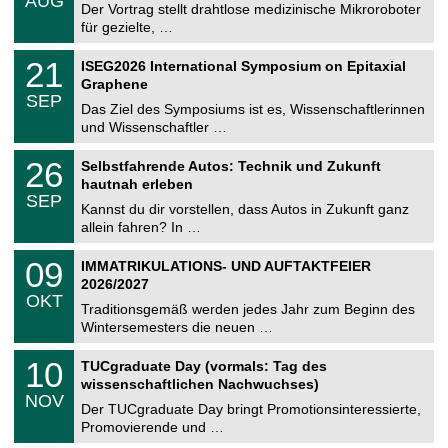
AUG
h
0
Der Vortrag stellt drahtlose medizinische Mikroroboter
e
8
für gezielte, …
m
.
n
2
T
i
2
21
ISEG2026 International Symposium on Epitaxial
0
U
t
1
2
Graphene
C
z
.
6
SEP
h
0
Das Ziel des Symposiums ist es, Wissenschaftlerinnen
e
9
und Wissenschaftler …
m
.
n
2
T
i
2
26
Selbstfahrende Autos: Technik und Zukunft
0
U
t
6
2
hautnah erleben
C
z
.
6
SEP
h
0
Kannst du dir vorstellen, dass Autos in Zukunft ganz
e
9
allein fahren? In …
m
.
n
2
T
i
0
09
IMMATRIKULATIONS- UND AUFTAKTFEIER
0
U
t
9
2
2026/2027
C
z
.
6
OKT
h
1
Traditionsgemäß werden jedes Jahr zum Beginn des
e
0
Wintersemesters die neuen …
m
.
n
2
Z
i
1
10
TUCgraduate Day (vormals: Tag des
0
e
t
0
2
wissenschaftlichen Nachwuchses)
n
z
.
6
NOV
t
1
Der TUCgraduate Day bringt Promotionsinteressierte,
r
1
Promovierende und …
u
.
m